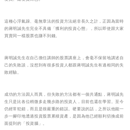
這種心浮氣躁、毫無章法的投資方法絕非長久之計，正因為當時
的蔣明誠先生完全不具備「獲利的投資心態」，所以即使跟大家
買賣同一檔股票也賺不到錢。
蔣明誠先生在自己擔任講師的股票講座上，會毫不保留地講述自
己的失敗談，沒想到有很多投資人都跟蔣明誠先生有過相同的失
敗經驗。
成功的方法因人而異，但失敗的方法都有一個共通點，蔣明誠先
生只是比各位稍微多走幾步路的投資人，目前也還在學習。至今
仍經常犯錯，而且是很嚴重的錯誤。硬要說的話，之所以他能一
步一腳印地透過投資股票累積資產，是因為他已經順利切換成前
面提到的「投資腦」。