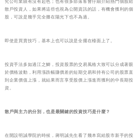
究公司業績有沒有起色；也有很多部落客會仔細介紹熱門個股給
散戶投資人，如果將這些也視為公開資訊的話，有機會獲利的個
股，可說是幾乎完全攤在陽光下也不為過。
即使是買賣技巧，基本上也可以說是全擺在檯面上了。
投資手法多如過江之鯽，投資股票的交易風格大致可以分成著眼
於價格波動，利用漲跌幅賺價差的短期交易和持有公司的股票直
到企業價值上漲，就結果而言享受股價上漲進而獲利的中長期投
資。
散戶與主力的分別，也是最關鍵的投資技巧是什麼？
在開設明誠學院的時候，蔣明誠先生看了幾本寫給股市新手的投