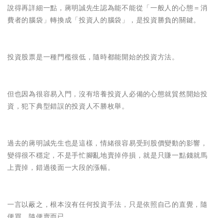
說得再詳細一點，蔣明誠先生認為能不能從「一般人的心態＝消
費者的腦袋」轉換成「投資人的腦袋」，是投資勝負的關鍵。
投資股票是一種門檻很低，隨時都能開始的投資方法。
但也因為很容易入門，沒有培養投資人必備的心態就貿然開始投
資，犯下典型錯誤的投資人不勝枚舉。
過去的蔣明誠先生也是這樣，情緒很容易受到股價變動的影響，
變得很不穩定，不是手忙腳亂地賣掉停損，就是只賺一點錢就馬
上賣掉，錯過後面一大段的漲幅。
一言以蔽之，根本沒有任何投資手法，只是依照自己的直覺，隨
便買、隨便賣而已。