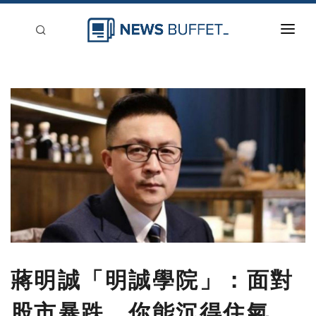
回到首頁
新聞稿分類
登入
刊登
蔣明誠「明誠學院」：面對
股市暴跌，你能沉得住氣