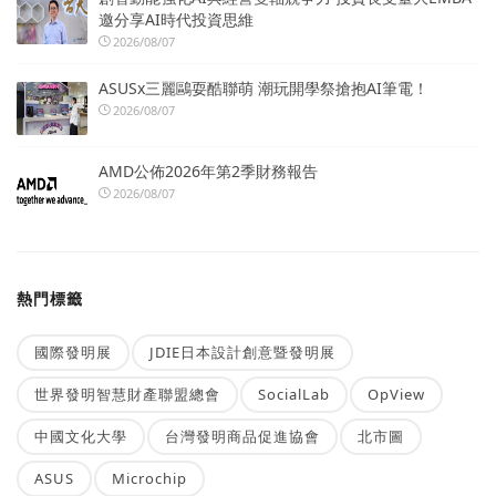
邀分享AI時代投資思維
2026/08/07
ASUSx三麗鷗耍酷聯萌 潮玩開學祭搶抱AI筆電！
2026/08/07
AMD公佈2026年第2季財務報告
2026/08/07
熱門標籤
國際發明展
JDIE日本設計創意暨發明展
世界發明智慧財產聯盟總會
SocialLab
OpView
中國文化大學
台灣發明商品促進協會
北市圖
ASUS
Microchip