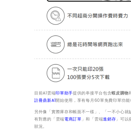
目前A1雲端
印單助手
提供的串接平台包含
蝦皮購物
註冊
鼎新A1
開始使用，享有每月60單免費印單功能
另外像「實際庫存和帳面不一樣」、「一不小心就
有對應的「雲端
電商訂單
」和「雲端
進銷存
」可以
狀況。