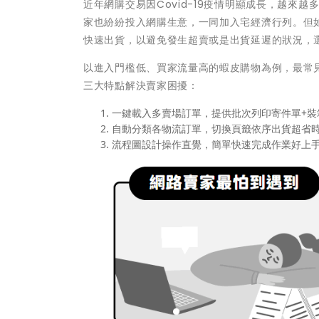
近年網購交易因Covid-19疫情明顯成長，越
家也紛紛投入網購生意，一同加入宅經濟行列。但
快速出貨，以避免發生超賣或是出貨延遲的狀況，
以進入門檻低、買家流量高的蝦皮購物為例，最常
三大特點解決賣家困擾：
一鍵載入多賣場訂單，提供批次列印寄件單+裝箱
自動分類各物流訂單，切換頁籤依序出貨超省
流程圖設計操作直覺，簡單快速完成作業好上