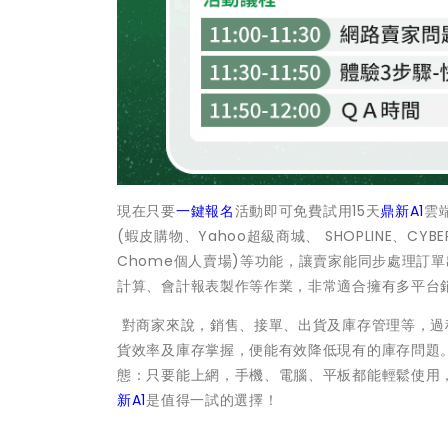
現在只要
一鍵報名
活動即可免費試用15天
鼎新A1
雲
(蝦皮購物、Yahoo超級商城、 SHOPLINE、CYB
Chome個人賣場)等功能，讓賣家能同步處理訂
計算、會計報表製作等作業，非常適合擁有多平台
對商家來說，銷售、接單、出貨及庫存管理等，過
貨效率及庫存掌握，便能有效降低現有的庫存問題
態：只要能上網，手機、電腦、平板都能輕鬆使用
新A1
是值得一試的選擇！