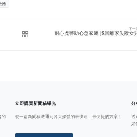
軟體
下一
耐心虎警助心急家屬 找回離家失蹤女
立即購買新聞稿曝光
分
者的
發一篇新聞稿透通到各大媒體的最快速、最便捷的方案！
透
如