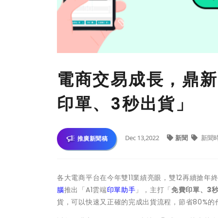
電商交易成長，鼎新
印單、3秒出貨」
Dec 13,2022
新聞
新聞
推廣新聞稿
各大電商平台在今年雙11業績亮眼，雙12再續搶年
腦
推出「A1雲端
印單助手
」，主打「
免費印單、3
貨，可以快速又正確的完成出貨流程，節省80%的