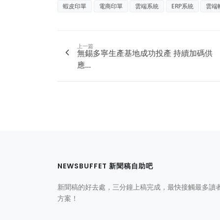
蝦皮印單
電商印單
雲端系統
ERP系統
雲端
上一篇
無錫多寧生產基地成功投產 持續加碼供
應...
NEWSBUFFET 新聞稿自助吧
新聞稿的好去處，三分鐘上稿完成，最快接觸最多讀
方案！