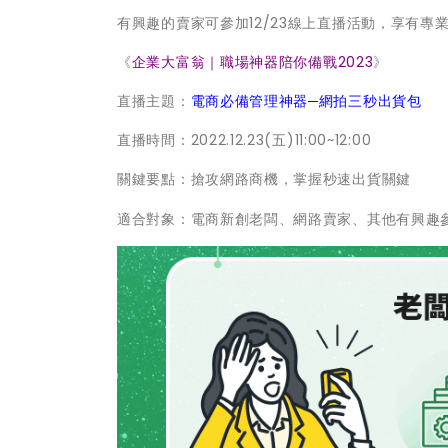
有興趣的賣家可參加12/23線上直播活動，享有專
《
企業大富翁｜職場神器陪你備戰2023
》
直播主題：
電商必備管理神器─網拍三秒出貨包
直播時間：2022.12.23(五)11:00~12:00
關鍵要點：搶攻網路商機，掌握秒速出貨關鍵
適合對象：電商新創老闆、網路賣家、其他有興趣