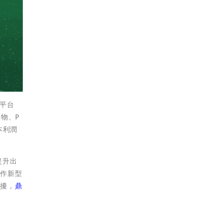
接平台
購物、P
本利潤
提升出
工作新型
困擾，
鼎