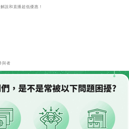
業解說和直播超低優惠！
參與者