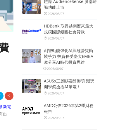
鎧應 AudienceSense 臉部辨
識功能上市
2026/08/07
HDBank 取得越南歷來最大
規模國際銀團社會貸款
2026/08/07
費
創智動能強化AI與經營雙軸
競爭力 投資長受臺大EMBA
邀分享AI時代投資思維
2026/08/07
ASUSx三麗鷗耍酷聯萌 潮玩
開學祭搶抱AI筆電！
2026/08/07
AMD公佈2026年第2季財務
鼎新電
報告
商出
2026/08/07