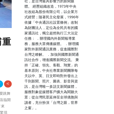
社，是台灣最具影響力的新聞媒
體。 經歷組織改造，1973年中央
社改組為股份有限公司，以企業方
式經營；隨著民主化發展，1996年
依據「中央通訊社設置條例」改制
為財團法人，定位為全民共有的國
家通訊社，獨立超然執行三大法定
任務： ．辦理國內外新聞報導業
霸重
務，服務大眾傳播媒體。 ．辦理國
家對外新聞通訊業務，促進國際對
台灣之瞭解。 ．加強與國際新聞通
訊社合作，增進國際新聞交流。 秉
持「正確、領先、客觀、翔實」的
基本原則，中央社專業新聞團隊每
天以中、英、日文即時對外發出上
千則新聞、照片、圖表、影音與資
訊，是台灣唯一多語文新聞媒體，
服務對象從媒體客戶擴大為閱聽大
熱愛跳舞
眾；從台灣民眾延伸至全球僑胞與
蒞臨開
讀者，充分扮演「台灣之眼，世界
有來
之窗」。
震驚現