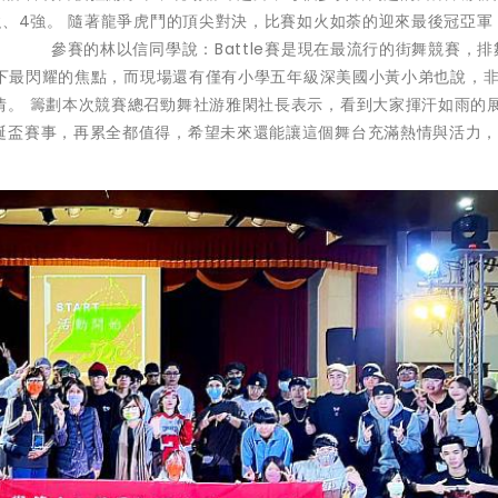
強、4強。 隨著龍爭虎鬥的頂尖對決，比賽如火如荼的迎來最後冠亞軍
 參賽的林以信同學說：Battle賽是現在最流行的街舞競賽，排
為當下最閃耀的焦點，而現場還有僅有小學五年級深美國小黃小弟也說，
情。 籌劃本次競賽總召勁舞社游雅閑社長表示，看到大家揮汗如雨的
誕盃賽事，再累全都值得，希望未來還能讓這個舞台充滿熱情與活力