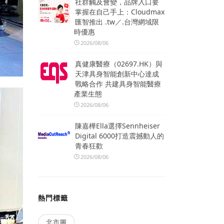
社群觸及會變，品牌入口要
掌握在自己手上：Cloudmax
匯智推出 .tw／.台灣網域限
時優惠
2026/08/06
真健康醫療（02697.HK）與
天津具身智能創新中心達成
戰略合作 共建具身智能醫療
產業生態
2026/08/06
陳嘉樺Ella選擇Sennheiser
Digital 6000打造震撼動人的
青春狂歡
2026/08/06
熱門標籤
北市圖