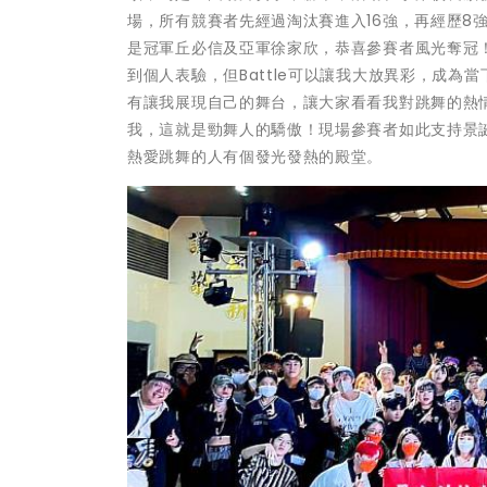
場，所有競賽者先經過淘汰賽進入16強，再經歷8
是冠軍丘必信及亞軍徐家欣，恭喜參賽者風光奪冠！
到個人表驗，但Battle可以讓我大放異彩，成
有讓我展現自己的舞台，讓大家看看我對跳舞的熱
我，這就是勁舞人的驕傲！現場參賽者如此支持景
熱愛跳舞的人有個發光發熱的殿堂。