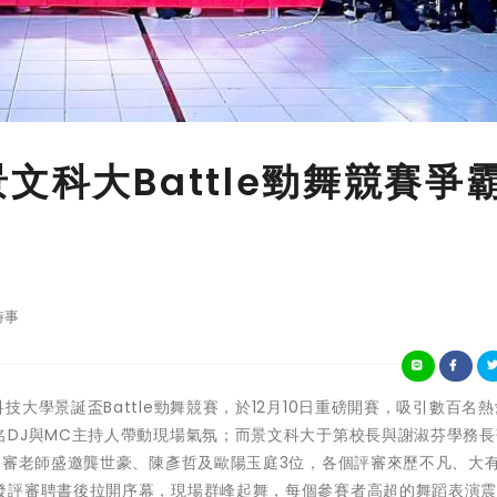
文科大Battle勁舞競賽爭
時事
三屆景文科技大學景誕盃Battle勁舞競賽，於12月10日重磅開賽，吸引數百名
名DJ與MC主持人帶動現場氣氛；而景文科大于第校長與謝淑芬學務長
老師盛邀龔世豪、陳彥哲及歐陽玉庭3位，各個評審來歷不凡、大
發評審聘書後拉開序幕，現場群峰起舞，每個參賽者高超的舞蹈表演