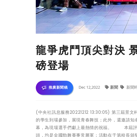
龍爭虎鬥頂尖對決 景
磅登場
Dec 12,2022
新聞
新聞
推廣新聞稿
(中央社訊息服務20221212 13:30:05) 第
的學生到場參加，展現青春舞技；此外，還邀請知
幕，為現場選手們獻上最熱情的祝福。 本屆評審
頭，均是全國勁舞賽事常勝軍；活動在于第校長頒