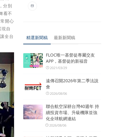
，分別
舞看不
非常開心
展現自
，讓全台
精選新聞稿
最新新聞稿
FLOC唯一基督徒專屬交友
APP，基督徒的新福音
2021/03/29
遠傳召開2026年第二季法說
會
2026/08/06
聯合航空深耕台灣40週年 持
續投資市場、升級機隊並強
化全球航網連結
2026/08/06