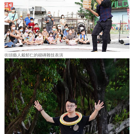
街頭藝人戴郁仁的砌磚雜技表演