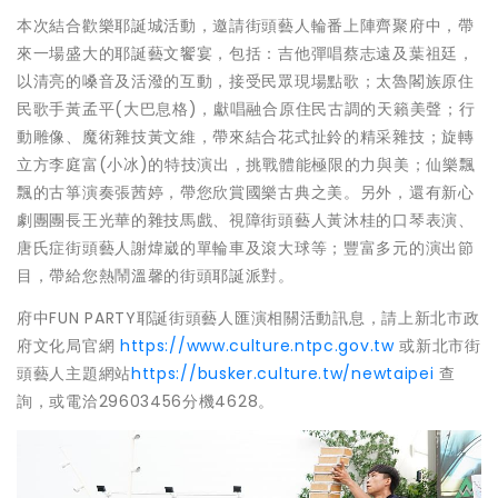
本次結合歡樂耶誕城活動，邀請街頭藝人輪番上陣齊聚府中，帶
來一場盛大的耶誕藝文饗宴，包括：吉他彈唱蔡志遠及葉祖廷，
以清亮的嗓音及活潑的互動，接受民眾現場點歌；太魯閣族原住
民歌手黃孟平(大巴息格)，獻唱融合原住民古調的天籟美聲；行
動雕像、魔術雜技黃文維，帶來結合花式扯鈴的精采雜技；旋轉
立方李庭富(小冰)的特技演出，挑戰體能極限的力與美；仙樂飄
飄的古箏演奏張茜婷，帶您欣賞國樂古典之美。另外，還有新心
劇團團長王光華的雜技馬戲、視障街頭藝人黃沐桂的口琴表演、
唐氏症街頭藝人謝煒崴的單輪車及滾大球等；豐富多元的演出節
目，帶給您熱鬧溫馨的街頭耶誕派對。
府中FUN PARTY耶誕街頭藝人匯演相關活動訊息，請上新北市政
府文化局官網
https://www.culture.ntpc.gov.tw
或新北市街
頭藝人主題網站
https://busker.culture.tw/newtaipei
查
詢，或電洽29603456分機4628。