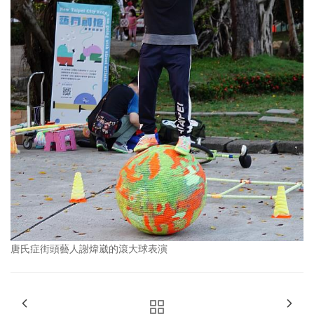
唐氏症街頭藝人謝煒崴的滾大球表演