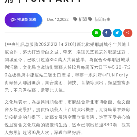
Dec 12,2022
新聞
新聞時事
推廣新聞稿
(中央社訊息服務20221212 14:21:01)新北歡樂耶誕城今年與迪士
尼合作，盛大打造雪白之城，帶來一場讓民眾難忘的耶誕派對，
開城至今，已吸引超過350萬人共襄盛舉。為配合今年耶誕城系
列活動，文化局也邀請街頭藝人於12月每周五六日下午5:30-7:3
0在板橋府中捷運站二號出口廣場，舉辦一系列府中FUN Party
街頭藝人耶誕匯演，集合魔術、雜技、音樂等演出，類型豐富多
元，不只秀技藝，還要比人氣。
文化局表示，為振興街頭藝術，市府結合新北市博物館、藝文館
舍及觀光景點，提供街頭藝人上百場演出機會，期待民眾在兼顧
防疫措施的前提下，於藝文展演空間欣賞表演，進而享受身心愉
悅且富含文化底蘊的後疫情生活，迄今已演出超過880場，觀賞
人數累計超過16萬人次，深獲市民好評。