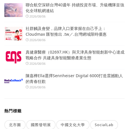
聯合航空深耕台灣40週年 持續投資市場、升級機隊並強
化全球航網連結
2026/08/06
社群觸及會變，品牌入口要掌握在自己手上：
Cloudmax 匯智推出 .tw／.台灣網域限時優惠
2026/08/06
真健康醫療（02697.HK）與天津具身智能創新中心達成
戰略合作 共建具身智能醫療產業生態
2026/08/06
陳嘉樺Ella選擇Sennheiser Digital 6000打造震撼動人
的青春狂歡
2026/08/06
熱門標籤
北市圖
國際發明展
中國文化大學
SocialLab