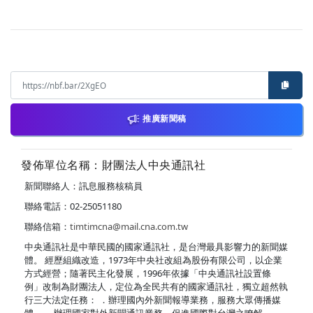
推廣新聞稿
發佈單位名稱：財團法人中央通訊社
新聞聯絡人：訊息服務核稿員
聯絡電話：02-25051180
聯絡信箱：
timtimcna@mail.cna.com.tw
中央通訊社是中華民國的國家通訊社，是台灣最具影響力的新聞媒
體。 經歷組織改造，1973年中央社改組為股份有限公司，以企業
方式經營；隨著民主化發展，1996年依據「中央通訊社設置條
例」改制為財團法人，定位為全民共有的國家通訊社，獨立超然執
行三大法定任務： ．辦理國內外新聞報導業務，服務大眾傳播媒