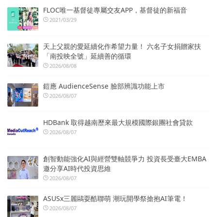
FLOC唯一基督徒專屬交友APP，基督徒的新福音
2021/03/29
天上父親的愛延續化作希望力量！ 六名子女捐贈家扶
「南投映全號」延續善的循環
2026/08/08
鎧應 AudienceSense 臉部辨識功能上市
2026/08/07
HDBank 取得越南歷來最大規模國際銀團社會貸款
2026/08/07
創智動能強化AI與經營雙軸競爭力 投資長受臺大EMBA
邀分享AI時代投資思維
2026/08/07
ASUSx三麗鷗耍酷聯萌 潮玩開學祭搶抱AI筆電！
2026/08/07