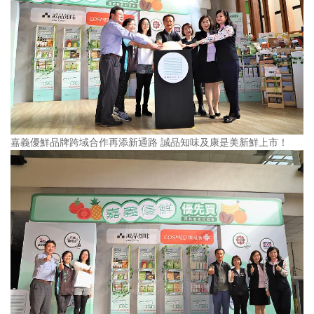
嘉義優鮮品牌跨域合作再添新通路 誠品知味及康是美新鮮上市！