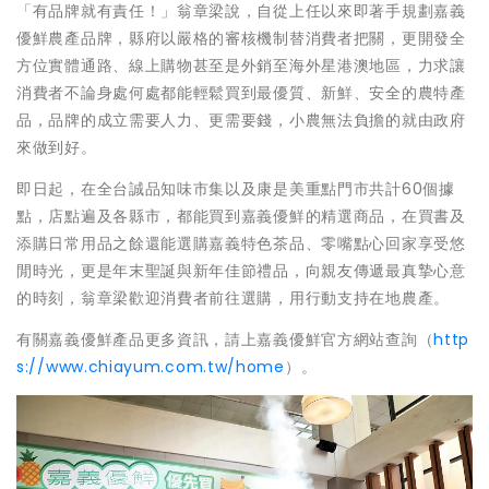
「有品牌就有責任！」翁章梁說，自從上任以來即著手規劃嘉義
優鮮農產品牌，縣府以嚴格的審核機制替消費者把關，更開發全
方位實體通路、線上購物甚至是外銷至海外星港澳地區，力求讓
消費者不論身處何處都能輕鬆買到最優質、新鮮、安全的農特產
品，品牌的成立需要人力、更需要錢，小農無法負擔的就由政府
來做到好。
即日起，在全台誠品知味市集以及康是美重點門市共計60個據
點，店點遍及各縣市，都能買到嘉義優鮮的精選商品，在買書及
添購日常用品之餘還能選購嘉義特色茶品、零嘴點心回家享受悠
閒時光，更是年末聖誕與新年佳節禮品，向親友傳遞最真摯心意
的時刻，翁章梁歡迎消費者前往選購，用行動支持在地農產。
有關嘉義優鮮產品更多資訊，請上嘉義優鮮官方網站查詢（
http
s://www.chiayum.com.tw/home
）。