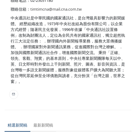
聯絡電話：02-25051180
聯絡信箱：
timtimcna@mail.cna.com.tw
中央通訊社是中華民國的國家通訊社，是台灣最具影響力的新聞媒
體。 經歷組織改造，1973年中央社改組為股份有限公司，以企業
方式經營；隨著民主化發展，1996年依據「中央通訊社設置條
例」改制為財團法人，定位為全民共有的國家通訊社，獨立超然執
行三大法定任務： ．辦理國內外新聞報導業務，服務大眾傳播媒
體。 ．辦理國家對外新聞通訊業務，促進國際對台灣之瞭解。 ．
加強與國際新聞通訊社合作，增進國際新聞交流。 秉持「正確、
領先、客觀、翔實」的基本原則，中央社專業新聞團隊每天以中、
英、日文即時對外發出上千則新聞、照片、圖表、影音與資訊，是
台灣唯一多語文新聞媒體，服務對象從媒體客戶擴大為閱聽大眾；
從台灣民眾延伸至全球僑胞與讀者，充分扮演「台灣之眼，世界之
窗」。
精選新聞稿
最新新聞稿