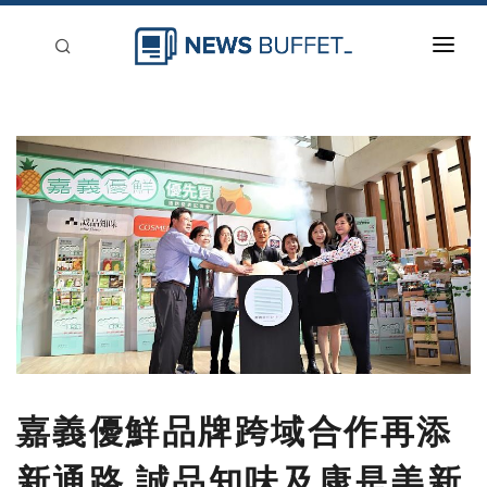
回到首頁
新聞稿分類
登入
刊登
嘉義優鮮品牌跨域合作再添
新通路 誠品知味及康是美新