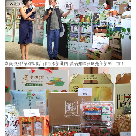
嘉義優鮮品牌跨域合作再添新通路 誠品知味及康是美新鮮上市！