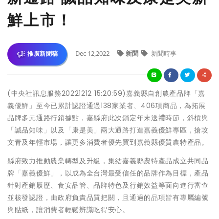
鮮上市！
Dec 12,2022
新聞
新聞時事
推廣新聞稿
(中央社訊息服務20221212 15:20:59)嘉義縣自創農產品牌「嘉
義優鮮」至今已累計認證通過138家業者、406項商品，為拓展
品牌多元通路行銷據點，嘉縣府此次鎖定年末送禮時節，斜槓與
「誠品知味」以及「康是美」兩大通路打造嘉義優鮮專區，搶攻
文青及年輕市場，讓更多消費者優先買到嘉義縣優質農特產品。
縣府致力推動農業轉型及升級，集結嘉義縣農特產品成立共同品
牌「嘉義優鮮」，以成為全台灣最受信任的品牌作為目標，產品
針對產銷履歷、食安品管、品牌特色及行銷效益等面向進行審查
並核發認證，由政府負責品質把關，且通過的品項皆有專屬編號
與貼紙，讓消費者輕鬆辨識吃得安心。