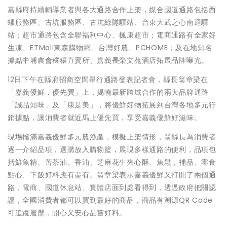
嘉縣府持續輔導業者與各大通路合作上架，媒合國道通路包括西
螺服務區、古坑服務區、古坑綠隧驛站、台東大武之心南迴驛
站；超市通路包含全聯福利中心、楓康超市；電商通路有全家好
生凍、ETMall東森購物網、台灣好農、PCHOME；及在地知名
據點中埔農會穰穰直賣所、嘉義長榮文苑酒店拓展品牌曝光。
12日下午在縣府招商空間舉行通路發表記者會，縣長翁章梁在
「嘉義優鮮．優先買」上，揭曉最新跨域合作的兩大品牌通路
「誠品知味」及「康是美」，將優鮮好物拓展到台灣各地多元行
銷據點，讓消費者就近馬上優先買，享受嘉義優鮮好滋味。
現場擺滿嘉義優鮮多元農漁產，模擬上架情形，翁縣長為消費者
逐一介紹品項，選購放入購物籃，展現多樣通路的便利，品項包
括鮮魚精、苦茶油、香油、芝麻花生夾心酥、魚鬆，補品、零食
點心、下飯好料應有盡有。翁章梁表示嘉義優鮮又打開了兩個通
路，電商、國道休息站、實體店面到處看得到，透過政府把關認
證，全國消費者都可以買到最好的商品，商品有溯源QR Code
可追蹤履歷，開心又安心品嘗好料。