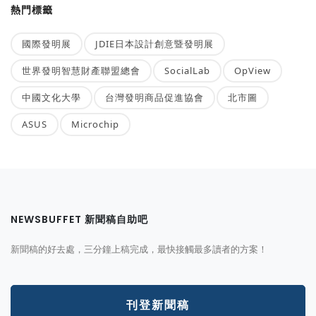
熱門標籤
國際發明展
JDIE日本設計創意暨發明展
世界發明智慧財產聯盟總會
SocialLab
OpView
中國文化大學
台灣發明商品促進協會
北市圖
ASUS
Microchip
NEWSBUFFET 新聞稿自助吧
新聞稿的好去處，三分鐘上稿完成，最快接觸最多讀者的方案！
刊登新聞稿