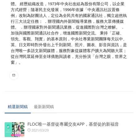
體。 經歷組織改造，1973年中央社改組為股份有限公司，以企業
方式經營；隨著民主化發展，1996年依據「中央通訊社設置條
例」改制為財團法人，定位為全民共有的國家通訊社，獨立超然執
行三大法定任務： ．辦理國內外新聞報導業務，服務大眾傳播媒
體。 ．辦理國家對外新聞通訊業務，促進國際對台灣之瞭解。 ．
加強與國際新聞通訊社合作，增進國際新聞交流。 秉持「正確、
領先、客觀、翔實」的基本原則，中央社專業新聞團隊每天以中、
英、日文即時對外發出上千則新聞、照片、圖表、影音與資訊，是
台灣唯一多語文新聞媒體，服務對象從媒體客戶擴大為閱聽大眾；
從台灣民眾延伸至全球僑胞與讀者，充分扮演「台灣之眼，世界之
窗」。
精選新聞稿
最新新聞稿
FLOC唯一基督徒專屬交友APP，基督徒的新福音
2021/03/29