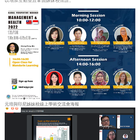
以增加互動並且鞏固姊妹校情誼。
元培與印尼姊妹校線上學術交流會海報