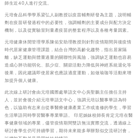
師生近40人進行交流。
元培食品科學學系梁弘人副教授以疫苗輔劑研發為主題，說明輔
劑在疫苗研發過程中的必要性，強調輔劑的主要成分與配方決定
機制，以及從實驗室到量產疫苗的整套程序以及各種考量因素。
元培健康休閒管理學系陳佑安助理教授則針對疫情期間與後疫情
時代居家健康管理課題，結合台灣的高齡化趨勢，指出居家隔
離，缺乏運動與體重過重的關聯性與風險，強調缺乏運動也容易
造成心肺功能弱化、肌少症、關節活動力降低與神經系統退化等
後果，因此建議即使居家也應該適度運動，如做瑜珈等活動來增
加提升個人健康。
此次線上研討會由元培國際處華語文中心吳聖鵬主任擔任主持
人，並於會後介紹元培華語文中心，強調元培以醫事華語為特
色，以協助有志來台從事醫療健康產業工作或進修的學生，學習
生活華語同時學習醫事專業華語。 印尼姊妹校師長肯定元培在醫
事健康領域的專業，儘管疫情期間雙訪無法實際交流，透過線上
研討會學生仍可持續學習，期待未來能多舉辦類似交流研討會，