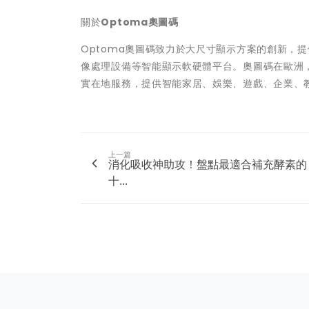
關於
Optoma奧圖碼
Optoma奧圖碼致力於大尺寸顯示方案的創新，
像處理設備等智能顯示軟硬體平台。奧圖碼在歐洲，
實在地服務，提供智能家居、娛樂、遊戲、企業、
上一篇
消化吸收神助攻！盤點最適合補充酵素的
十...