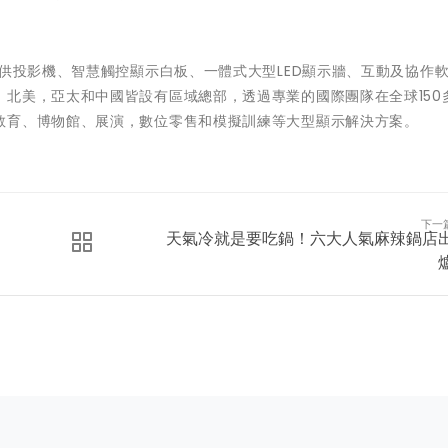
提供投影機、智慧觸控顯示白板、一體式大型LED顯示牆、互動及協作
北美，亞太和中國皆設有區域總部，透過專業的國際團隊在全球150
教育、博物館、展演，數位零售和模擬訓練等大型顯示解決方案。
下一
天氣冷就是要吃鍋！六大人氣麻辣鍋店