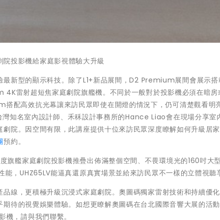
家庭劇院投影機給家庭影視體驗大升級
新型的顯示科技。除了L1+新品展間，D2 Premium展間會展示
remium 4K雷射超短焦家庭劇院旗艦機。不同於一般對於投影機必須在暗
emium搭配高效抗光幕讓來訪民眾即使在開燈的情況下，仍可清楚觀看明
台灣知名室內設計師、禾秝設計事務所的Hance Liao會在現場分享室
庭劇院。因空間有限，此講座提供十位來訪民眾深度瞭解如何升級居
團
預約。
亮度旗艦家庭劇院投影機推疊出佈滿整個空間、不畏環境光的160吋大
 3D的性能，UHZ65LV能逼真還原真實場景並給來訪民眾不一樣的立體視
產品線，更積極升級沉浸式家庭劇院。奧圖碼獨家雷射技術和持續優
乎期待的視覺娛樂體驗。如想更瞭解奧圖碼在台北國際音響大展的活
家用投影機，請與我們聯繫。