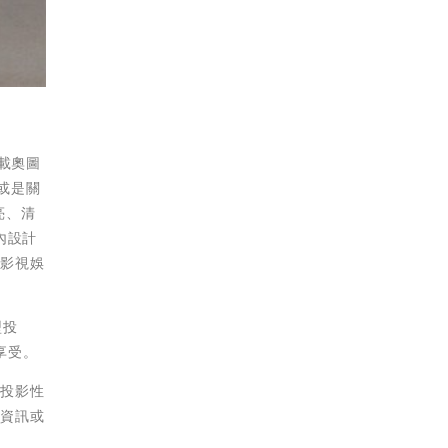
搭載奧圖
房或是關
亮、清
內設計
家影視娛
型投
聽享受。
化投影性
動資訊或