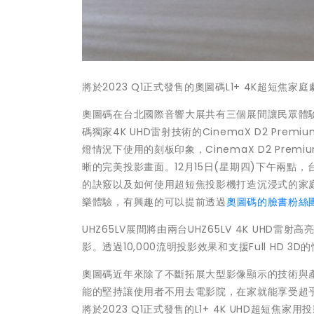
將於2023 Q1正式發售的奧圖碼L1+ 4K超短焦
奧圖碼在台北國際音響大展共有三個展間讓民眾體驗最
碼獨家4K UHD雷射技術的CinemaX D2 P
燈情況下使用的刻板印象，CinemaX D2 Pr
晰的完美投影畫面。12月15日(星期四)下午兩點，
的訣竅以及如何使用超短焦投影機打造沉浸式的家
樂體驗，有興趣的可以提前透過
奧圖碼的臉書粉絲
UHZ65LV展間將由兩台UHZ65LV
4K
UHD雷射高
影。透過10,000流明投影效果和支援Full HD
奧圖碼近年來除了不斷拓展大型影像顯示的技術與
能的堅持讓使用者不用去電影院，在家就能享受超
將於2023 Q1正式發售的L1+ 4K UHD超短焦