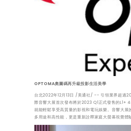
OPTOMA奧圖碼再升級投影生活美學
台北
2022年12月13日
/美通社/ -- 引領業界超過
際音響大展首次發布將於2023 Q1正式發售的L1
就能輕鬆享受高質量的影視和電玩娛樂。音響大展的
多用途和高性能，更是重新詮釋家庭大螢幕視覺體