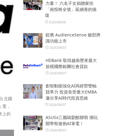
力量！ 六名子女捐贈家扶
「南投映全號」延續善的循
環
2026/08/08
鎧應 AudienceSense 臉部辨
識功能上市
2026/08/07
HDBank 取得越南歷來最大
規模國際銀團社會貸款
2026/08/07
創智動能強化AI與經營雙軸
競爭力 投資長受臺大EMBA
邀分享AI時代投資思維
的台北國
2026/08/07
上電，
辦上的
ASUSx三麗鷗耍酷聯萌 潮玩
開學祭搶抱AI筆電！
2026/08/07