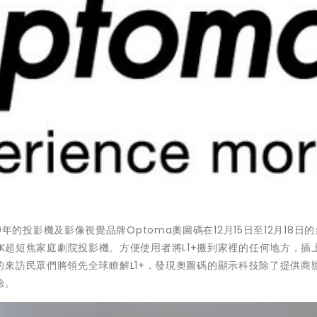
20年的投影機及影像視覺品牌Optoma奧圖碼在12月15日至12月18日
+ 4K超短焦家庭劇院投影機。方便使用者將L1+搬到家裡的任何地方，插
來訪民眾們將領先全球瞭解L1+，發現奧圖碼的顯示科技除了提供商
驗。