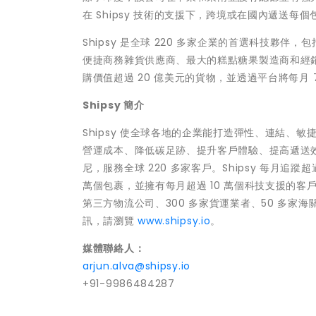
在 Shipsy 技術的支援下，跨境或在國內遞送每個
Shipsy 是全球 220 多家企業的首選科技夥伴
便捷商務雜貨供應商、最大的糕點糖果製造商和經
購價值超過 20 億美元的貨物，並透過平台將每月 
Shipsy
簡介
Shipsy 使全球各地的企業能打造彈性、連結
營運成本、降低碳足跡、提升客戶體驗、提高遞送效率
尼，服務全球 220 多家客戶。Shipsy 每月追蹤
萬個包裹，並擁有每月超過 10 萬個科技支援的客戶車
第三方物流公司、300 多家貨運業者、50 多家海
訊，請瀏覽
www.shipsy.io
。
媒體聯絡人：
arjun.alva@shipsy.io
+91-9986484287