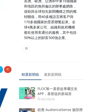
美洲、歐洲、亞洲和中東16個國家
和地區的無與倫比的辦事處網路，
借助與全球領先新聞機構之間的獨
特關係，用40多種語言將客戶與
170多個國家的受眾聯繫起來。全
球4萬多家公司、組織和政府機構
都在使用美通社的服務，其中包括
50%以上的財富500強企業。
精選新聞稿
最新新聞稿
FLOC唯一基督徒專屬交友
APP，基督徒的新福音
2021/03/29
鎧應 AudienceSense 臉部辨