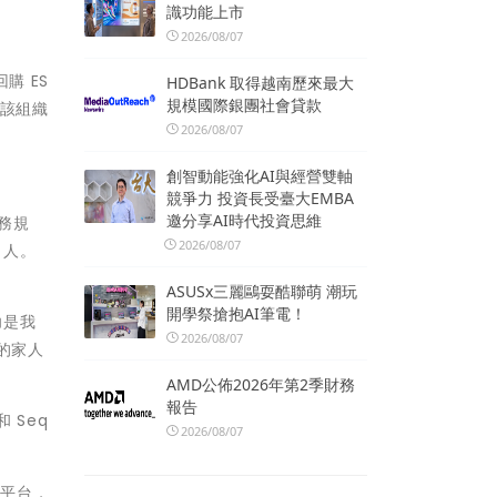
識功能上市
2026/08/07
購 ES
HDBank 取得越南歷來最大
規模國際銀團社會貸款
在該組織
2026/08/07
創智動能強化AI與經營雙軸
競爭力 投資長受臺大EMBA
邀分享AI時代投資思維
業務規
2026/08/07
 人。
ASUSx三麗鷗耍酷聯萌 潮玩
開學祭搶抱AI筆電！
功是我
2026/08/07
的家人
」
AMD公佈2026年第2季財務
報告
和 Seq
2026/08/07
質平台，