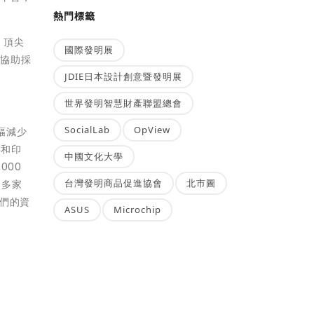
熱門標籤
、頂尖
國際發明展
年協助採
JDIE日本設計創意暨發明展
世界發明智慧財產聯盟總會
SocialLab
OpView
幅減少
拜和印
中國文化大學
000
台灣發明商品促進協會
北市圖
 多家
我們的資
ASUS
Microchip