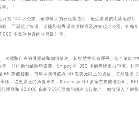
包裹。
，包括財富 100 大企業、全球最大的石化製造商、最受喜愛的比薩連鎖店
銷商、亞洲頂尖快遞、便捷和包裹遞送供應商及許多頂尖公司。它每
7,000 多萬件包裹的收發最佳化。
、敏捷、永續和自主的供應鏈和物流業務。其智慧物流管理平台使企業能大
，並推動無縫跨境貨運。Shipsy 的 350 多個團隊來自印度、杜
超過 65 萬個貨櫃，每年採購價值為 20 億美元以上的貨運，每月進出 7,
隊。從更廣泛的角度來看，Shipsy 與 60 多家主要航運公司、100
關代理商和 20,000 多家全球託運商的網絡進行整合。如欲深入了解