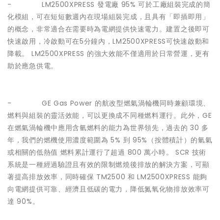
- LM2500XPRESS 發電廠 95% 可於工廠組裝完成的簡
化模組，可在短短數週內在現場組裝完成，且具有「即插即用」
的概念，非常適合在需要時為電網提供快速電力。建置之後即可
快速啟用，冷啟動可在5分鐘內，LM2500XPRESS可快速啟動和
降載。 LM2500XPRESS 的強大效能不僅適用於日常營運，更有
助於應急供電。
- GE Gas Power 的航改型燃氣渦輪機同時兼顧環境、
燃料與組裝的靈活效能，可以更換成不同種燃料運行。此外，GE
在燃氣渦輪機中應用含氫燃料的能力為世界領先，過去的 30 多
年，我們的燃機使用濃度範圍為 5% 到 95%（按體積計）的氫氣
或相關的低熱值 燃料累計運行了超過 800 萬小時。 SCR 技術
系統是一種經過驗證且有效的限制燃燒後排放的解決方案，可顯
著提高排放效率，同時確保 TM2500 和 LM2500XPRESS 能夠
向電網提供可靠、經濟且低碳的電力，降低氮氧化物排放效率可
達 90%。