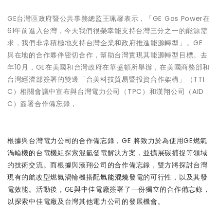
GE台灣區政府暨公共事務總監王珮馨表示，「GE Gas Power在
61年前進入台灣，今天我們很榮幸能支持台灣三分之一的能源需
求，我們非常積極地支持台灣企業和政府推進能源轉型」。GE
與在地的合作夥伴密切合作，幫助台灣實現其能源轉型目標。去
年10月，GE在美國和台灣政府在華盛頓所舉辦，在美國商務部和
台灣經濟部簽署的雙邊「台美科技貿易暨投資合作架構」（TTI
C）相關會議中宣布與台灣電力公司（TPC）和漢翔公司（AID
C）簽署合作備忘錄，
根據與台灣電力公司的合作備忘錄，GE 將致力於為使用GE燃氣
渦輪機的台電機組探索混氫發電解決方案，並擴展碳捕捉等領域
的技術交流。而根據與漢翔公司的合作備忘錄，雙方將探討台灣
現有的航改型燃氣渦輪機搭配
氫能混燒
發電的可行性，以及其發
電效能。活動後，GE與中佳電廠簽署了一份獨立的合作備忘錄，
以探索中佳電廠及台灣其他電力公司的發展機會。