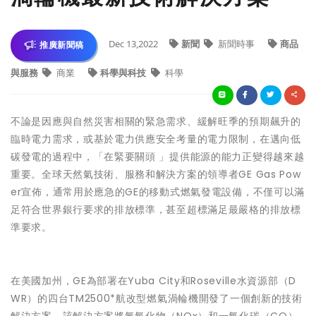
Dec 13,2022
新聞
新聞時事
商品
推廣新聞稿
與服務
商業
科學與科技
科學
不論是因應與自然災害相關的緊急需求、緩解旺季的預期飆升的
臨時電力需求，或基於電力供應安全考量的電力限制，在邁向低
碳發電的過程中，「在緊要關頭 」提供能源的能力正變得越來越
重要。全球天然氣技術、服務和解決方案的領導者GE Gas Pow
er宣佈，通常用於應急的GE的移動式燃氣發電設備，不僅可以滿
足符合世界銀行要求的排放標準，甚至超標滿足最嚴格的排放標
準要求。
在美國加州，GE為部署在Yuba City和Roseville水資源部（D
WR）的四台TM2500*航改型燃氣渦輪機開發了一個創新的技術