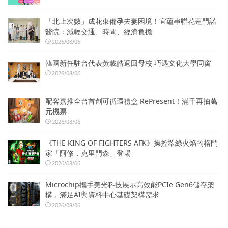
「北上次數」成花東備孕夫妻困境！宜蘊串聯花蓮門諾
醫院：減輕交通、時間、經濟負擔
2026/08/06
韓國新任駐台代表黃載皓返回母校 巧遇文化大學同窗
2026/08/06
配客嘉推全台首創可循環禮盒 RePresent！滿千再抽萬
元機票
2026/08/06
《THE KING OF FIGHTERS AFK》操控翠綠火焰的格鬥
家「阿修．克里門森」登場
2026/08/06
Microchip攜手美光科技展示高效能PCIe Gen6儲存架
構，滿足AI與資料中心基礎架構需求
2026/08/06