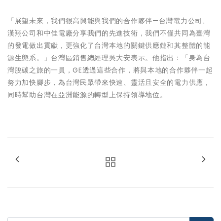
「展望未來，我們很高興能與我們的合作夥伴—台灣電力公司、
漢翔公司和中佳電廠分享我們的先進技術，我們不僅共同為臺灣
的發電做出貢獻，更強化了台灣本地的關鍵供應鏈和其整體的能
源生態系。」台灣區銷售總經理吳大安表示。他指出：「身為台
灣脫碳之旅的一員，GE透過這些合作，將與本地的合作夥伴一起
努力加快腳步，為台灣民眾帶來快速、靈活且安全的電力供應，
同時幫助台灣在亞洲能源的轉型上保持領導地位。