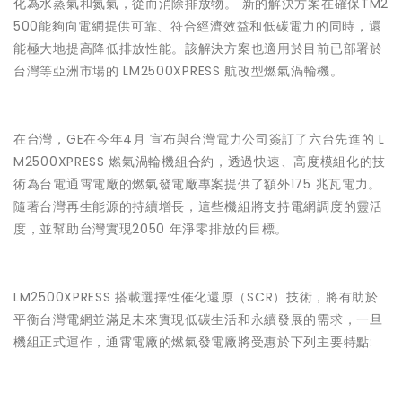
化為水蒸氣和氮氣，從而消除排放物。 新的解決方案在確保TM2
500能夠向電網提供可靠、符合經濟效益和低碳電力的同時，還
能極大地提高降低排放性能。該解決方案也適用於目前已部署於
台灣等亞洲市場的 LM2500XPRESS 航改型燃氣渦輪機。
在台灣，GE在今年4月 宣布與台灣電力公司簽訂了六台先進的 L
M2500XPRESS 燃氣渦輪機組合約，透過快速、高度模組化的技
術為台電通霄電廠的燃氣發電廠專案提供了額外175 兆瓦電力。
隨著台灣再生能源的持續增長，這些機組將支持電網調度的靈活
度，並幫助台灣實現2050 年淨零排放的目標。
LM2500XPRESS 搭載選擇性催化還原（SCR）技術，將有助於
平衡台灣電網並滿足未來實現低碳生活和永續發展的需求，一旦
機組正式運作，通霄電廠的燃氣發電廠將受惠於下列主要特點: