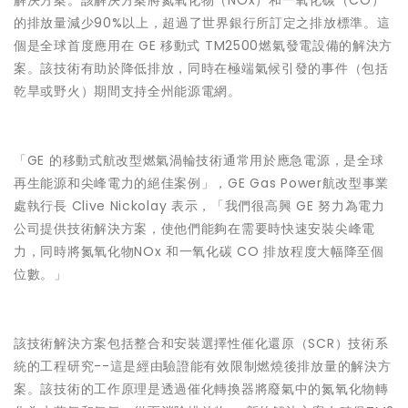
解決方案。該解決方案將氮氧化物（NOx）和一氧化碳（CO）
的排放量減少90%以上，超過了世界銀行所訂定之排放標準。這
個是全球首度應用在 GE 移動式 TM2500燃氣發電設備的解決方
案。該技術有助於降低排放，同時在極端氣候引發的事件（包括
乾旱或野火）期間支持全州能源電網。
「GE 的移動式航改型燃氣渦輪技術通常用於應急電源，是全球
再生能源和尖峰電力的絕佳案例」，GE Gas Power航改型事業
處執行長 Clive Nickolay 表示，「我們很高興 GE 努力為電力
公司提供技術解決方案，使他們能夠在需要時快速安裝尖峰電
力，同時將氮氧化物NOx 和一氧化碳 CO 排放程度大幅降至個
位數。」
該技術解決方案包括整合和安裝選擇性催化還原（SCR）技術系
統的工程研究--這是經由驗證能有效限制燃燒後排放量的解決方
案。該技術的工作原理是透過催化轉換器將廢氣中的氮氧化物轉