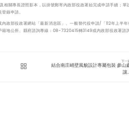
明文件及相關專長證照影本，以掛號郵寄內政部役政署始完成申請手續；單
統登錄申請。
內政部役政署網站「最新消息區」、一般替代役申請/「112年上半年
地公所、縣府諮詢專線：08-7320415轉3149或內政部役政署諮
下一
結合南庄峭壁風貌設計專屬包裝 參山
讓..