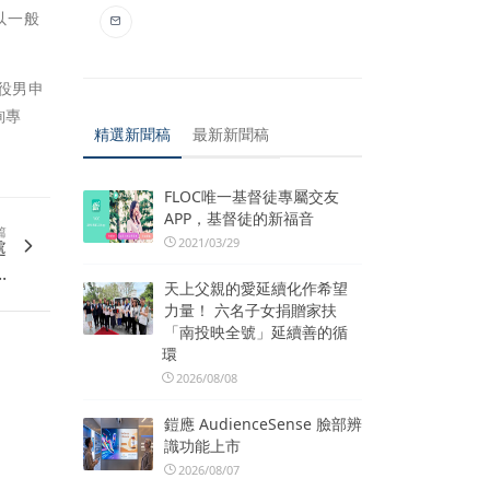
以一般
役男申
詢專
精選新聞稿
最新新聞稿
FLOC唯一基督徒專屬交友
APP，基督徒的新福音
篇
2021/03/29
處
.
天上父親的愛延續化作希望
力量！ 六名子女捐贈家扶
「南投映全號」延續善的循
環
2026/08/08
鎧應 AudienceSense 臉部辨
識功能上市
2026/08/07