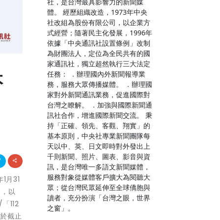
社，是台灣最具影響力的新聞媒
體。 經歷組織改造，1973年中央
社改組為股份有限公司，以企業方
式經營；隨著民主化發展，1996年
依據「中央通訊社設置條例」改制
為財團法人，定位為全民共有的國
家通訊社，獨立超然執行三大法定
本
任務： ．辦理國內外新聞報導業
務，服務大眾傳播媒體。 ．辦理國
家對外新聞通訊業務，促進國際對
台灣之瞭解。 ．加強與國際新聞通
訊社合作，增進國際新聞交流。 秉
持「正確、領先、客觀、翔實」的
基本原則，中央社專業新聞團隊每
天以中、英、日文即時對外發出上
千則新聞、照片、圖表、影音與資
訊，是台灣唯一多語文新聞媒體，
服務對象從媒體客戶擴大為閱聽大
1月31
眾；從台灣民眾延伸至全球僑胞與
出，以
讀者，充分扮演「台灣之眼，世界
「112
之窗」。
，於截止