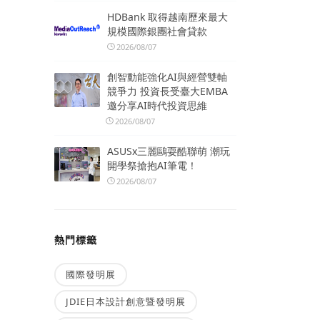
HDBank 取得越南歷來最大
規模國際銀團社會貸款
2026/08/07
創智動能強化AI與經營雙軸
競爭力 投資長受臺大EMBA
邀分享AI時代投資思維
2026/08/07
ASUSx三麗鷗耍酷聯萌 潮玩
開學祭搶抱AI筆電！
2026/08/07
熱門標籤
國際發明展
JDIE日本設計創意暨發明展