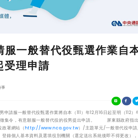
申請服一般替代役甄選作業自
日起受理申請
時事
上半年役男申請服一般替代役甄選作業將自本（111）年12月16日起至明（112）年
接獲徵集令，有意願服一般替代役的役男提出申請。 屏東縣政府指
役政署網站（
http://www.nca.gov.tw
）/主題單元/一般替代役申請/
」登錄個人基本資料及選填役別機關（選定送出系統後即不得更改）