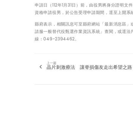
申請日（112年1月31日）前，由役男將身分證
資格申請役男，於公告受理申請期間，逕至上開系
縣府表示，相關訊息可至縣府網站「最新消息區」或
請服一般替代役甄選作業資訊系統」查閱，或逕洽戶籍
線：049-2394462。
上一篇
晶片刺激療法 讓脊損傷友走出希望之路