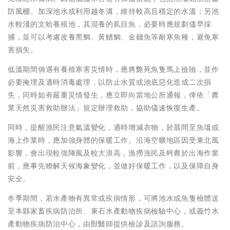
防風棚、加深池水或利用越冬溝，維持較高且穩定的水溫；另池
水較淺的文蛤養殖池，其混養的虱目魚，必要時應規劃儘早採
捕，並可以考慮改養黑鯛、黃鰭鯛、金錢魚等耐寒魚種，避免寒
害損失。
低溫期間倘遇有養殖寒害災情時，應將斃死魚隻馬上撿險，並作
必要掩埋及適時消毒處理，以防止水質或池底惡化造成二次損
失，同時如有嚴重災情發生，應立即向當地公所通報，俾依「農
業天然災害救助辦法」規定辦理救助，協助儘速恢復生產。
同時，提醒漁民注意氣溫變化，適時增減衣物，於晨間至魚塭或
海上作業時，應加強身體的保暖工作。沿海空曠地區因受東北風
影響，會出現較強陣風及較大浪高，漁撈漁民及蚵農於出海作業
前，應事先瞭解天候海象變化，並做好保暖工作，以及保障自身
安全。
冬季期間，若水產物有異常或疾病情形，可將池水或魚隻檢體送
至本縣家畜疾病防治所、東石水產動物疾病檢驗中心，或義竹水
產動物疾病防治中心，由獸醫師提供檢診及諮詢服務。