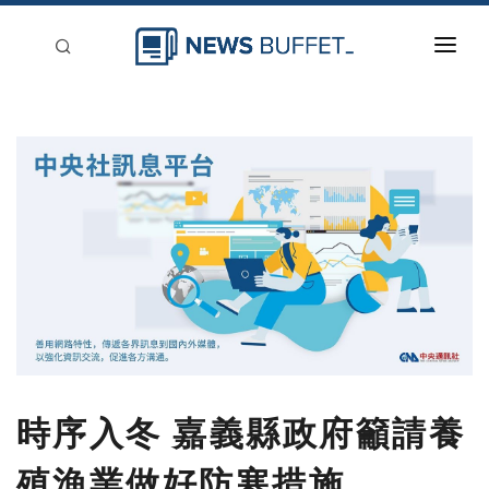
回到首頁
新聞稿分類
登入
刊登
時序入冬 嘉義縣政府籲請養
殖漁業做好防寒措施