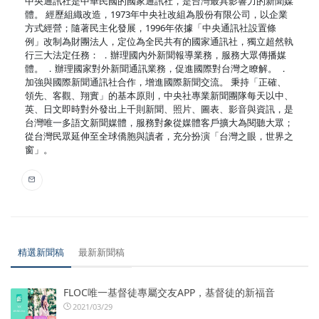
中央通訊社是中華民國的國家通訊社，是台灣最具影響力的新聞媒
體。 經歷組織改造，1973年中央社改組為股份有限公司，以企業
方式經營；隨著民主化發展，1996年依據「中央通訊社設置條
例」改制為財團法人，定位為全民共有的國家通訊社，獨立超然執
行三大法定任務： ．辦理國內外新聞報導業務，服務大眾傳播媒
體。 ．辦理國家對外新聞通訊業務，促進國際對台灣之瞭解。 ．
加強與國際新聞通訊社合作，增進國際新聞交流。 秉持「正確、
領先、客觀、翔實」的基本原則，中央社專業新聞團隊每天以中、
英、日文即時對外發出上千則新聞、照片、圖表、影音與資訊，是
台灣唯一多語文新聞媒體，服務對象從媒體客戶擴大為閱聽大眾；
從台灣民眾延伸至全球僑胞與讀者，充分扮演「台灣之眼，世界之
窗」。
精選新聞稿
最新新聞稿
FLOC唯一基督徒專屬交友APP，基督徒的新福音
2021/03/29