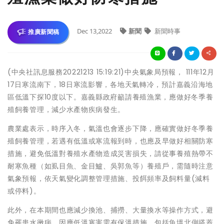
Dec 13,2022
新聞
新聞時事
推廣新聞稿
(中央社訊息服務20221213 15:19:21)中央氣象局預報， 111年12月
17日寒流南下，18日寒流影響，各地天氣轉冷，預計嘉義沿海地
區低溫下探10度以下。嘉義縣政府籲請養殖漁業，應做好冬季養
殖飼養管理，減少水產物疾病發生。
農業處表示，時序入冬，氣溫也會逐步下降，應確實做好冬季養
殖飼養管理，若遇有低溫或寒流報到時，也應及早做好相關防寒
措施，避免低溫對養殖水產物造成災害損失，請從事養殖熱帶不
耐寒魚種（如虱目魚、金目鱸、吳郭魚等）養殖戶，需隨時注意
氣象預報，依天氣變化調整管理措施、投餌頻率及飼料量(減料
或停料)。
此外，在本期間也應減少換池、捕撈、大量換水等操作方式，避
免罹患水黴病。因應低溫寒害需有保溫措施，包括魚塭北側搭蓋