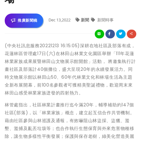
Dec 13,2022
新聞
新聞時事
推廣新聞稿
(中央社訊息服務20221213 16:15:05)深耕在地社區及部落有成，
花蓮林區管理處17日(六)在林田山林業文化園區舉辦「111年花蓮
林業家族成果展暨林田山文物展示館開館」活動， 將邀集執行計
畫社區及部落計40個攤位，盛大呈現20年的永續發展活力。同
時文物展示館以林田山50、60年代林業文化和林場生活為主題
全新布展開幕，前100名參觀者可獲精美聖誕禮物，歡迎周末來
林田山感受林業家族迸發的四射熱力。
林管處指出，社區林業計畫推行迄今滿20年，輔導補助約147個
社區(部落)，以「林業家族」概念，建立起互信合作共管機制。
藉由社區參與山林巡護及通報，有效嚇阻山林盜採、盜獵、濫
墾、濫捕及亂丟垃圾等；也合作執行生態保育與外來危害物種移
除，讓生物多樣性平衡發展；保護與保存老樹，綠美化營造美麗