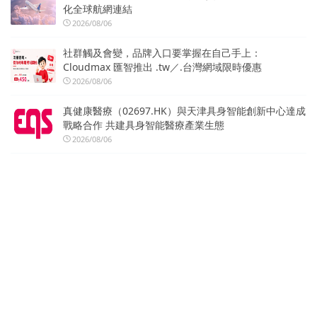
化全球航網連結
2026/08/06
社群觸及會變，品牌入口要掌握在自己手上：
Cloudmax 匯智推出 .tw／.台灣網域限時優惠
2026/08/06
真健康醫療（02697.HK）與天津具身智能創新中心達成
戰略合作 共建具身智能醫療產業生態
2026/08/06
陳嘉樺Ella選擇Sennheiser Digital 6000打造震撼動人
的青春狂歡
2026/08/06
熱門標籤
北市圖
國際發明展
中國文化大學
SocialLab
OpView
世界發明智慧財產聯盟總會