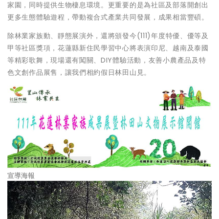
家園，同時提供生物棲息環境。更重要的是為社區及部落開創出
更多生態體驗遊程，帶動複合式產業共同發展，成果相當豐碩。
除林業家族動、靜態展演外，還將頒發今(111)年度特優、優等及
甲等社區獎項，花蓮縣新住民學習中心將表演印尼、越南及泰國
等精彩歌舞，現場還有闖關、DIY體驗活動，友善小農產品及特
色文創作品展售，讓我們相約假日林田山見。
宣導海報