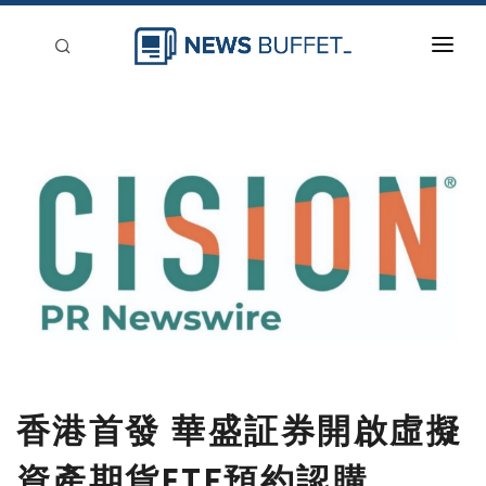
回到首頁
新聞稿分類
登入
刊登
香港首發 華盛証券開啟虛擬
資產期貨ETF預約認購