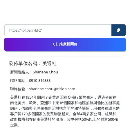
推廣新聞稿
發佈單位名稱：美通社
新聞聯絡人：Sharlene Chou
聯絡電話：0910-816338
聯絡信箱：
sharlene.chou@cision.com
美通社在1954年開創了企業新聞稿發佈行業的先河，通過分佈在
南北美洲、歐洲、亞洲和中東16個國家和地區的無與倫比的辦事處
網路，借助與全球領先新聞機構之間的獨特關係，用40多種語言將
客戶與170多個國家的受眾聯繫起來。全球4萬多家公司、組織和
政府機構都在使用美通社的服務，其中包括50%以上的財富500強
企業。