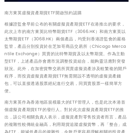
南方東英虛擬資產期貨ETF開啟預約認購
根據證監會早前公布的有關虛擬資產期貨ETF在港推出的要求，
此次上市的南方東英比特幣期貨ETF（3066.HK）和南方東英以
太幣期貨ETF（3068.HK）兩個產品，均受到香港證監會的嚴格
監管，產品分別投資於在芝加哥商品交易所（Chicago Merca
ntile Exchange）買賣的比特幣期貨及以太幣期貨。作為主動
型ETF，上述產品亦會應市況調整投資組合，能夠靈活應對突發
狀況。此外，在加密貨幣交易所買賣虛擬資產涉及較繁複的開戶
程序，而投資虛擬資產期貨ETF無需開設不透明的虛擬資產錢
包，可以直接透過股票經紀進行交易，同買賣股票一樣簡單方
便。
南方東英作為香港地區規模最大的ETF管理人，也是此次本港首
個虛擬資產期貨ETF的發行人。對於此次虛擬資產期貨ETF的推
出，該公司相關負責人表示，虛擬資產對零售投資者而言，產品
的複雜性較傳統金融高，利用期貨追蹤虛擬貨幣，再「整合」成
為ETF，能減低產品的複雜性，令散戶更容易理解相關的投資產