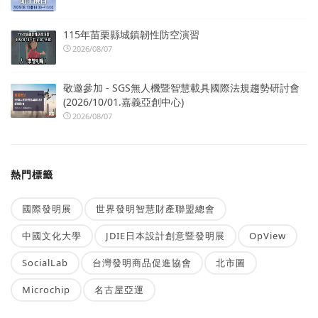
115年苗栗縣城鎮韌性防空演習
2026/08/07
敬邀參加 - SGS無人機暨智慧載具國際法規趨勢研討會
(2026/10/01.嘉義亞創中心)
2026/08/07
熱門標籤
國際發明展
世界發明智慧財產聯盟總會
中國文化大學
JDIE日本設計創意暨發明展
OpView
SocialLab
台灣發明商品促進協會
北市圖
Microchip
名古屋亞運