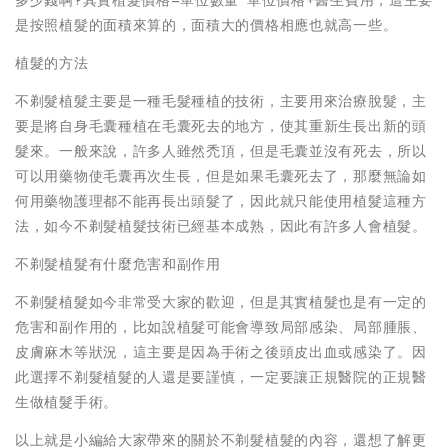
多少錢啊?其實植髮價格=單位數量*單位價格+醫生費用，這主要
是按照植髮的面積來算的，面積大的價格相應也就高一些。
植髮的方法
不剃髮植髮主要是一種毛髮種植的技術，主要用來治療脫髮，主
要是將自身毛囊種植在毛囊死去的地方，使其重新生長出新的頭
髮來。一般來說，許多人雖然禿頂，但是毛囊並沒有死去，所以
可以用藥物使毛囊再次生長，但是如果毛囊死去了，那麼無論如
何用藥物護理都不能再長出頭髮了，因此就只能使用植髮這種方
法，如今不剃髮植髮技術已經基本成熟，因此有許多人會植髮。
不剃髮植髮有什麼危害和副作用
不剃髮植髮如今非常受大家的歡迎，但是其實植髮也是有一定的
危害和副作用的，比如說植髮可能會導致局部感染、局部腫脹、
皮膚麻木等狀況，這主要是因為手術之後頭皮出血或感染了。因
此選擇不剃髮植髮的人還是要謹慎，一定要讓正規醫院的正規醫
生做植髮手術。
以上就是小編給大家帶來的關於不剃髮植髮的內容，還想了解更