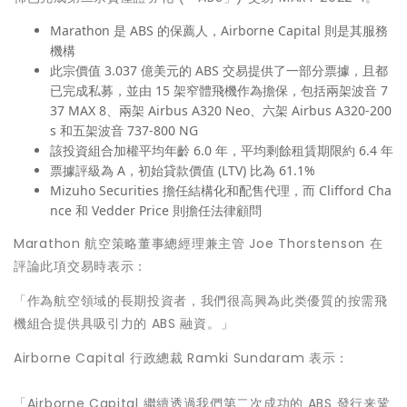
Marathon 是 ABS 的保薦人，Airborne Capital 則是其服務
機構
此宗價值 3.037 億美元的 ABS 交易提供了一部分票據，且都
已完成私募，並由 15 架窄體飛機作為擔保，包括兩架波音 7
37 MAX 8、兩架 Airbus A320 Neo、六架 Airbus A320-200
s 和五架波音 737-800 NG
該投資組合加權平均年齡 6.0 年，平均剩餘租賃期限約 6.4 年
票據評級為 A，初始貸款價值 (LTV) 比為 61.1%
Mizuho Securities 擔任結構化和配售代理，而
Clifford Cha
nce
和 Vedder Price 則擔任法律顧問
Marathon 航空策略董事總經理兼主管
Joe Thorstenson
在
評論此項交易時表示：
「作為航空領域的長期投資者，我們很高興為此类優質的按需飛
機組合提供具吸引力的 ABS 融資。」
Airborne Capital 行政總裁
Ramki Sundaram
表示：
「Airborne Capital 繼續透過我們第二次成功的 ABS 發行来鞏