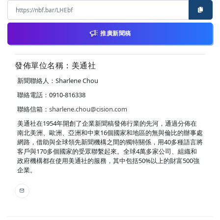
推廣新聞稿
發佈單位名稱：美通社
新聞聯絡人：Sharlene Chou
聯絡電話：0910-816338
聯絡信箱：
sharlene.chou@cision.com
美通社在1954年開創了企業新聞稿發佈行業的先河，通過分佈在
南北美洲、歐洲、亞洲和中東16個國家和地區的無與倫比的辦事處
網路，借助與全球領先新聞機構之間的獨特關係，用40多種語言將
客戶與170多個國家的受眾聯繫起來。全球4萬多家公司、組織和
政府機構都在使用美通社的服務，其中包括50%以上的財富500強
企業。