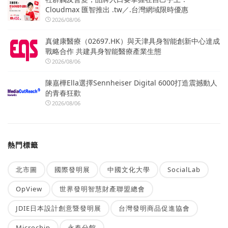
Cloudmax 匯智推出 .tw／.台灣網域限時優惠
2026/08/06
真健康醫療（02697.HK）與天津具身智能創新中心達成
戰略合作 共建具身智能醫療產業生態
2026/08/06
陳嘉樺Ella選擇Sennheiser Digital 6000打造震撼動人
的青春狂歡
2026/08/06
熱門標籤
北市圖
國際發明展
中國文化大學
SocialLab
OpView
世界發明智慧財產聯盟總會
JDIE日本設計創意暨發明展
台灣發明商品促進協會
Microchip
永春分館