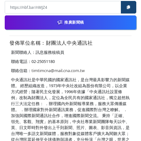
推廣新聞稿
發佈單位名稱：財團法人中央通訊社
新聞聯絡人：訊息服務核稿員
聯絡電話：02-25051180
聯絡信箱：
timtimcna@mail.cna.com.tw
中央通訊社是中華民國的國家通訊社，是台灣最具影響力的新聞媒
體。 經歷組織改造，1973年中央社改組為股份有限公司，以企業
方式經營；隨著民主化發展，1996年依據「中央通訊社設置條
例」改制為財團法人，定位為全民共有的國家通訊社，獨立超然執
行三大法定任務： ．辦理國內外新聞報導業務，服務大眾傳播媒
體。 ．辦理國家對外新聞通訊業務，促進國際對台灣之瞭解。 ．
加強與國際新聞通訊社合作，增進國際新聞交流。 秉持「正確、
領先、客觀、翔實」的基本原則，中央社專業新聞團隊每天以中、
英、日文即時對外發出上千則新聞、照片、圖表、影音與資訊，是
台灣唯一多語文新聞媒體，服務對象從媒體客戶擴大為閱聽大眾；
從台灣民眾延伸至全球僑胞與讀者，充分扮演「台灣之眼，世界之