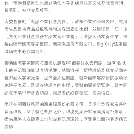
化，帶動包括原住民族及新住民等各族群語言文化都能被聽到、
被看到、被欣賞及尊重。
客委會推動「客語企業社會責任」，鼓勵企業於公司內部、製播
廣告及提供產品或服務時增加客語露出比例，並辦理第一屆「多
元文化企業社會責任客語友善企業獎」，選拔客語友善企業，最
後由聯新國際客家醫院、新東陽股份有限公司、Big City遠東巨
城購物中心脫穎而出。
聯新國際客家醫院每週提供超過80個客語友善門診，逾30名以
上的主治醫師能以客語溝通，就醫流程、環境設施及藝文活動等
也都融入客家元素，提供全方位照護。聯新國際客家醫院張煥禎
總院長表示，透過在地語言的串聯，讓醫病關係更緊密，醫生問
診在專業中帶著親切感，讓患者的心情穩定、提高信任。
坐落在關西服務區的新東陽股份有限公司，長期打造客家友善的
多元環境，除了特色餐點之外，環境更結合客家廣播電台播放，
提供用路人在聽覺上也能被客語所環繞，享受更全面的客家感官
體驗。