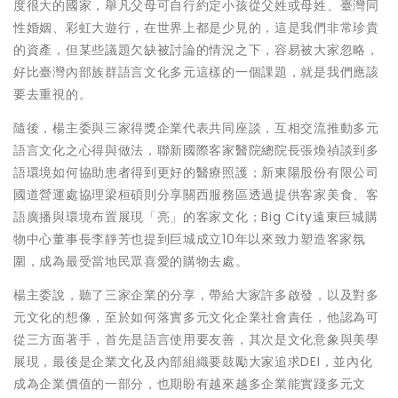
度很大的國家，舉凡父母可自行約定小孩從父姓或母姓、臺灣同
性婚姻、彩虹大遊行，在世界上都是少見的，這是我們非常珍貴
的資產，但某些議題欠缺被討論的情況之下，容易被大家忽略，
好比臺灣內部族群語言文化多元這樣的一個課題，就是我們應該
要去重視的。
隨後，楊主委與三家得獎企業代表共同座談，互相交流推動多元
語言文化之心得與做法，聯新國際客家醫院總院長張煥禎談到多
語環境如何協助患者得到更好的醫療照護；新東陽股份有限公司
國道營運處協理梁桓碩則分享關西服務區透過提供客家美食、客
語廣播與環境布置展現「亮」的客家文化；Big City遠東巨城購
物中心董事長李靜芳也提到巨城成立10年以來致力塑造客家氛
圍，成為最受當地民眾喜愛的購物去處。
楊主委說，聽了三家企業的分享，帶給大家許多啟發，以及對多
元文化的想像，至於如何落實多元文化企業社會責任，他認為可
從三方面著手，首先是語言使用要友善，其次是文化意象與美學
展現，最後是企業文化及內部組織要鼓勵大家追求DEI，並內化
成為企業價值的一部分，也期盼有越來越多企業能實踐多元文