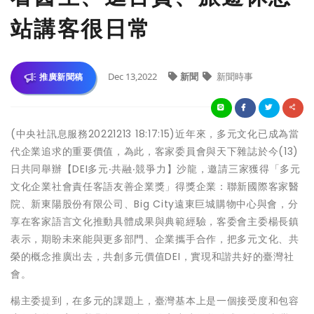
站講客很日常
Dec 13,2022
新聞
新聞時事
推廣新聞稿
(中央社訊息服務20221213 18:17:15)近年來，多元文化已成為當
代企業追求的重要價值，為此，客家委員會與天下雜誌於今(13)
日共同舉辦【DEI多元‧共融‧競爭力】沙龍，邀請三家獲得「多元
文化企業社會責任客語友善企業獎」得獎企業：聯新國際客家醫
院、新東陽股份有限公司、Big City遠東巨城購物中心與會，分
享在客家語言文化推動具體成果與典範經驗，客委會主委楊長鎮
表示，期盼未來能與更多部門、企業攜手合作，把多元文化、共
榮的概念推廣出去，共創多元價值DEI，實現和諧共好的臺灣社
會。
楊主委提到，在多元的課題上，臺灣基本上是一個接受度和包容