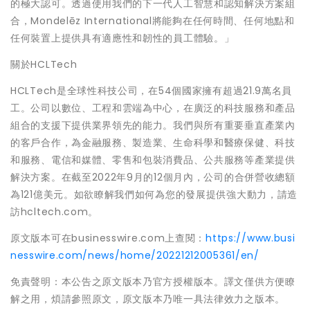
的極大認可。透過使用我們的下一代人工智慧和認知解決方案組
合，Mondelēz International將能夠在任何時間、任何地點和
任何裝置上提供具有適應性和韌性的員工體驗。」
關於HCLTech
HCLTech是全球性科技公司，在54個國家擁有超過21.9萬名員
工。公司以數位、工程和雲端為中心，在廣泛的科技服務和產品
組合的支援下提供業界領先的能力。我們與所有重要垂直產業內
的客戶合作，為金融服務、製造業、生命科學和醫療保健、科技
和服務、電信和媒體、零售和包裝消費品、公共服務等產業提供
解決方案。在截至2022年9月的12個月內，公司的合併營收總額
為121億美元。如欲瞭解我們如何為您的發展提供強大動力，請造
訪hcltech.com。
原文版本可在businesswire.com上查閱：
https://www.busi
nesswire.com/news/home/20221212005361/en/
免責聲明：本公告之原文版本乃官方授權版本。譯文僅供方便瞭
解之用，煩請參照原文，原文版本乃唯一具法律效力之版本。