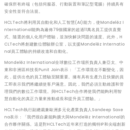
確保所有終端（包括伺服器、行動裝置和筆記型電腦）持續具有
安全性並符合法規。
HCLTech將利用其自動化和人工智慧(AI)能力，使Mondelēz I
nternational能夠為遍佈79個國家的超過11萬名員工提供直覺
式、隨選的個人化用戶體驗，並加快解決問題的速度。此外，H
CLTech將創建數位體驗辦公室，以支援Mondelēz Internatio
nal員工體驗的持續改進和自動化。
Mondelēz International全球數位工作場所負責人兼亞太、中
東和非洲區科技長Punit Jain表示：「工作環境在不斷變化，因
此，提供出色的員工體驗至關重要。擁有具有生產力且快樂的員
工即表示我們將繼續使客戶滿意。因此，我們必須主動維護和管
理我們的數位工作環境。與HCLTech合作將使我們能夠利用智
慧自動化的真正力量來推動成長和提升員工體驗。」
HCLTech執行副總裁兼歐洲多元化產業負責人Sandeep Saxe
na表示：「我們很自豪能夠擴大與Mondelēz International的
合作夥伴關係。這是對HCLTech近年來打造的獨特IP和尖端創新