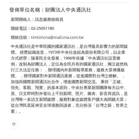
發佈單位名稱：財團法人中央通訊社
新聞聯絡人：訊息服務核稿員
聯絡電話：02-25051180
聯絡信箱：
timtimcna@mail.cna.com.tw
中央通訊社是中華民國的國家通訊社，是台灣最具影響力的新聞媒
體。 經歷組織改造，1973年中央社改組為股份有限公司，以企業
方式經營；隨著民主化發展，1996年依據「中央通訊社設置條
例」改制為財團法人，定位為全民共有的國家通訊社，獨立超然執
行三大法定任務： ．辦理國內外新聞報導業務，服務大眾傳播媒
體。 ．辦理國家對外新聞通訊業務，促進國際對台灣之瞭解。 ．
加強與國際新聞通訊社合作，增進國際新聞交流。 秉持「正確、
領先、客觀、翔實」的基本原則，中央社專業新聞團隊每天以中、
英、日文即時對外發出上千則新聞、照片、圖表、影音與資訊，是
台灣唯一多語文新聞媒體，服務對象從媒體客戶擴大為閱聽大眾；
從台灣民眾延伸至全球僑胞與讀者，充分扮演「台灣之眼，世界之
窗」。