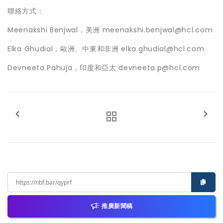
聯絡方式：
Meenakshi Benjwal，美洲 meenakshi.benjwal@hcl.com
Elka Ghudial，歐洲、中東和非洲 elka.ghudial@hcl.com
Devneeta Pahuja，印度和亞太 devneeta.p@hcl.com
推廣新聞稿