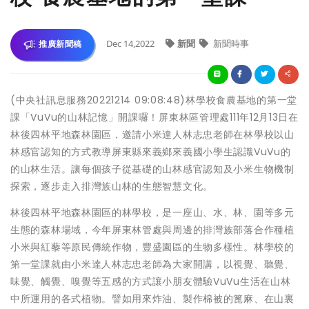
Dec 14,2022
新聞
新聞時事
推廣新聞稿
(中央社訊息服務20221214 09:08:48)林學校食農基地的第一堂
課「VuVu的山林記憶」開課囉！屏東林區管理處111年12月13日在
林後四林平地森林園區，邀請小米達人林志忠老師在林學校以山
林感官認知的方式教導屏東縣來義鄉來義國小學生認識VuVu的
的山林生活。讓每個孩子從基礎的山林感官認知及小米生物機制
探索，逐步走入排灣族山林的生態智慧文化。
林後四林平地森林園區的林學校，是一座山、水、林、園等多元
生態的森林場域，今年屏東林管處與周邊的排灣族部落合作種植
小米與紅藜等原民傳統作物，豐盛園區的生物多樣性。林學校的
第一堂課就由小米達人林志忠老師為大家開講，以視覺、聽覺、
味覺、觸覺、嗅覺等五感的方式讓小朋友體驗VuVu生活在山林
中所運用的各式植物。譬如用來炸油、製作棉被的篦麻、在山裏