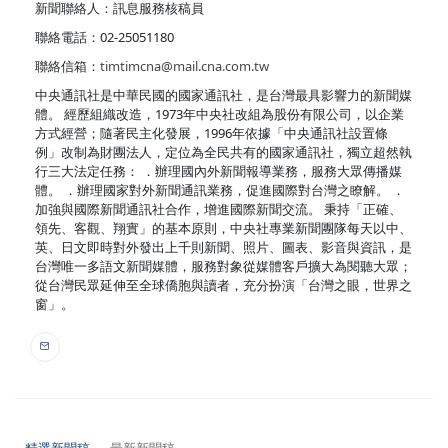
新聞聯絡人：訊息服務核稿員
聯絡電話：02-25051180
聯絡信箱：
timtimcna@mail.cna.com.tw
中央通訊社是中華民國的國家通訊社，是台灣最具影響力的新聞媒
體。 經歷組織改造，1973年中央社改組為股份有限公司，以企業
方式經營；隨著民主化發展，1996年依據「中央通訊社設置條
例」改制為財團法人，定位為全民共有的國家通訊社，獨立超然執
行三大法定任務： ．辦理國內外新聞報導業務，服務大眾傳播媒
體。 ．辦理國家對外新聞通訊業務，促進國際對台灣之瞭解。 ．
加強與國際新聞通訊社合作，增進國際新聞交流。 秉持「正確、
領先、客觀、翔實」的基本原則，中央社專業新聞團隊每天以中、
英、日文即時對外發出上千則新聞、照片、圖表、影音與資訊，是
台灣唯一多語文新聞媒體，服務對象從媒體客戶擴大為閱聽大眾；
從台灣民眾延伸至全球僑胞與讀者，充分扮演「台灣之眼，世界之
窗」。