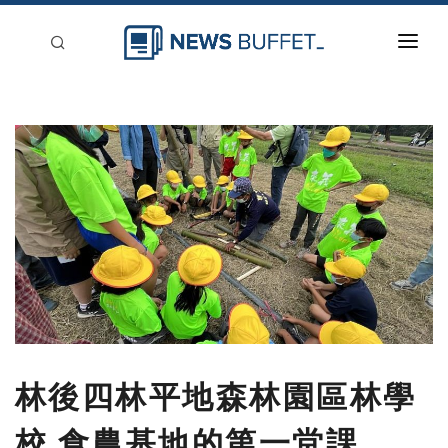
回到首頁
新聞稿分類
登入
刊登
林後四林平地森林園區林學
校 食農基地的第一堂課