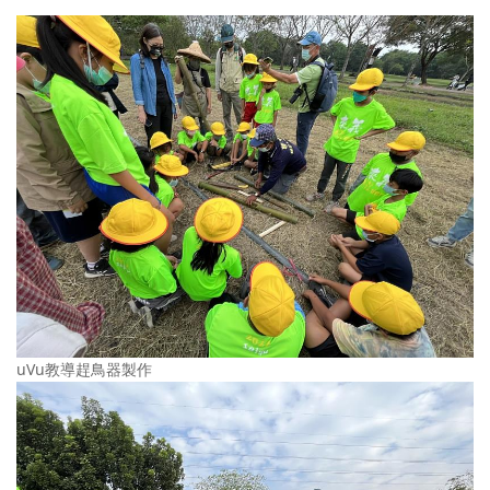
uVu教導趕鳥器製作