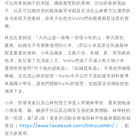
可以用來刷鍋子的木賊、纖維最堅靭的青桐、沙拉的食材菟絲
子，以及可以燉排骨的雞屎藤等等都是生活在山林裏可以運用的
各式各樣天然素材，原來大自然在VuVu們的眼裏都是珍貴的寶
藏。
林志忠老師說：｢大武山是一座唯一管理小米的山，舉凡祭祀、
慶典、結婚生子等都會使用到小米。｣所以小米是原住民族最神
聖及重要的食物。小米品種多，五顏六色，有橘、黃、黑等繽紛
色澤，鳥兒看了也涶涎三尺。VuVu們為了不讓小鳥大啖小米，
運用智慧發明｢竹子做的趕鳥器｣、｢鋁罐趕鳥器｣，不再使用喉嚨
嘶喊，這也是山林的智慧！VuVu今天以竹子及鋁罐等材料教導
來義國小學生，讓他們體驗VuVu的智慧，也能讓這項傳統技術
傳承下去。
小米、部落美食以及山林智慧王等達人齊聚林學校，運用實物讓
小朋友看、聽、觸摸手作以及品嚐等五感的真實體驗。林學校的
第一堂課，最｢原｣味！更多的活動在林後四林平地森林園區粉絲
專頁（
https://www.facebook.com/linhousihlin/
），歡
迎大家搜尋。