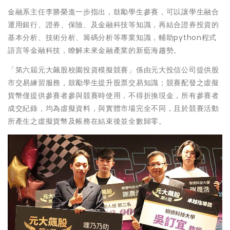
金融系主任李勝榮進一步指出，鼓勵學生參賽，可以讓學生融合
運用銀行、證券、保險、及金融科技等知識，再結合證券投資的
基本分析、技術分析、籌碼分析等專業知識，輔助python程式
語言等金融科技，瞭解未來金融產業的新藍海趨勢。
「第六屆元大飆股校園投資模擬競賽」係由元大投信公司提供股
市交易練習服務，鼓勵學生提升股票交易知識；競賽配發之虛擬
貨幣僅提供參賽者參與競賽時使用，不得折換現金，所有參賽者
成交紀錄，均為虛擬資料，與實體市場完全不同，且於競賽活動
所產生之虛擬貨幣及帳務在結束後並全數歸零。