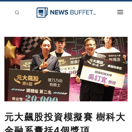
回到首頁
新聞稿分類
登入
刊登
元大飆股投資模擬賽 樹科大
金融系囊括4個獎項