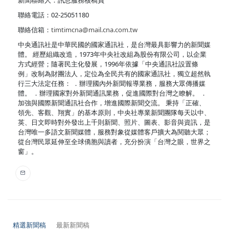
聯絡電話：02-25051180
聯絡信箱：
timtimcna@mail.cna.com.tw
中央通訊社是中華民國的國家通訊社，是台灣最具影響力的新聞媒
體。 經歷組織改造，1973年中央社改組為股份有限公司，以企業
方式經營；隨著民主化發展，1996年依據「中央通訊社設置條
例」改制為財團法人，定位為全民共有的國家通訊社，獨立超然執
行三大法定任務： ．辦理國內外新聞報導業務，服務大眾傳播媒
體。 ．辦理國家對外新聞通訊業務，促進國際對台灣之瞭解。 ．
加強與國際新聞通訊社合作，增進國際新聞交流。 秉持「正確、
領先、客觀、翔實」的基本原則，中央社專業新聞團隊每天以中、
英、日文即時對外發出上千則新聞、照片、圖表、影音與資訊，是
台灣唯一多語文新聞媒體，服務對象從媒體客戶擴大為閱聽大眾；
從台灣民眾延伸至全球僑胞與讀者，充分扮演「台灣之眼，世界之
窗」。
精選新聞稿
最新新聞稿