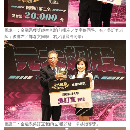
圖說一：金融系獲獎師生合影(前排左／姜宇修同學、右／吳訂宜老
師；後排左／鄭森文同學、右／謝晨浩同學)
圖說二：金融系吳訂宜老師(左)獲頒發「卓越指導獎」