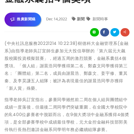
Dec 14,2022
新聞
新聞時事
推廣新聞稿
(中央社訊息服務20221214 10:22:38)樹德科大金融管理系(金融
系)由指導老師吳訂宜師生參加元大投信舉辦的「第六屆元大飆
股校園投資模擬競賽」，經過五周的激烈競賽，金融系囊括4個
獎項。「個人組」謝晨浩同學獲得第二名、鄭森文同學獲得第三
名；「團體組」第二名，成員由謝晨浩、鄭森文、姜宇修、董其
秦、及李昊謙五人組隊；被評為表現最佳的謝晨浩同學亦獲得
「新人賞」殊榮。
指導老師吳訂宜指出，參賽同學雖然前二周在個人組與團體組中
成績一度落後，但最後二周同學們突破重圍，在全國大學校院中
的8,400位參賽者中脫穎而出，在9個大奬項中金融系獲得4個奬
項，是全部參賽學校中成績最佳學校，元大金控金融科技部郭美
伶執行長熱烈邀請金融系同學明年務必繼續組隊參賽。