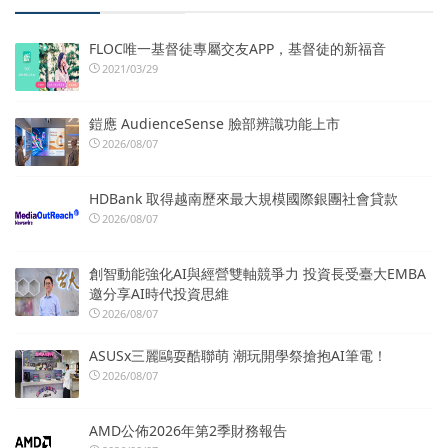
FLOC唯一基督徒專屬交友APP，基督徒的新福音
2021/03/29
鎧應 AudienceSense 臉部辨識功能上市
2026/08/07
HDBank 取得越南歷來最大規模國際銀團社會貸款
2026/08/07
創智動能強化AI與經營雙軸競爭力 投資長受臺大EMBA
邀分享AI時代投資思維
2026/08/07
ASUSx三麗鷗耍酷聯萌 潮玩開學祭搶抱AI筆電！
2026/08/07
AMD公佈2026年第2季財務報告