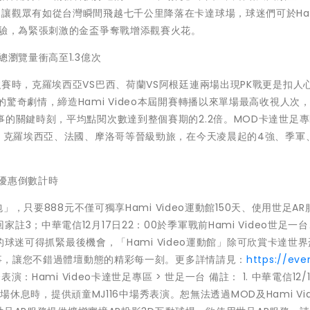
讓觀眾有如從台灣瞬間飛越七千公里降落在卡達球場，球迷們可於Hami
體驗，為緊張刺激的金盃爭奪戰增添觀賽火花。
總瀏覽量衝高至1.3億次
賽時，克羅埃西亞VS巴西、荷蘭VS阿根廷連兩場出現PK戰更是扣人
驚奇劇情，締造Hami Video本屆開賽轉播以來單場最高收視人次
事的關鍵時刻，平均點閱次數達到整個賽期的2.2倍。MOD卡達世足
廷、克羅埃西亞、法國、摩洛哥等晉級勁旅，在今天凌晨起的4強、季軍
申辦優惠倒數計時
」，只要888元不僅可獨享Hami Video運動館150天、使用世足AR
；中華電信12月17日22：00於季軍戰前Hami Video世足一台
辦的球迷可得抓緊最後機會，「Hami Video運動館」除可欣賞卡達世
賽事，讓您不錯過體壇動態的精彩每一刻。更多詳情請見：
https://eve
秀表演：Hami Video卡達世足專區 > 世足一台 備註： 1. 中華電信12/1
賽中場休息時，提供頑童MJ116中場秀表演。恕無法透過MOD及Hami Vi