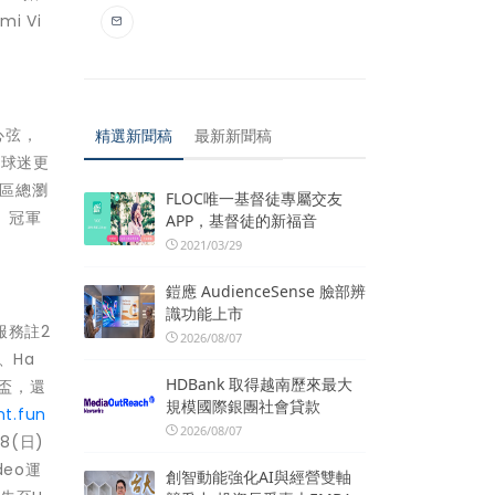
 Vi
心弦，
精選新聞稿
最新新聞稿
，球迷更
專區總瀏
FLOC唯一基督徒專屬交友
、冠軍
APP，基督徒的新福音
2021/03/29
鎧應 AudienceSense 臉部辨
識功能上市
服務註2
2026/08/07
、Ha
HDBank 取得越南歷來最大
界盃，還
規模國際銀團社會貸款
nt.fun
2026/08/07
8(日)
deo運
創智動能強化AI與經營雙軸