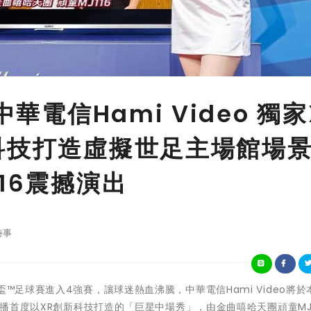
華電信Hami Video 獨家
科技打造虛擬世足主場館場
16震撼演出
時事
A卡達世界盃™足球賽進入4強賽，讓球迷熱血沸騰，中華電信Hami Video將
轉播首度以XR創新科技打造的「巨星中場秀」，由金曲嘻哈天團頑童MJ1