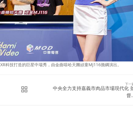
帶來以XR科技打造的巨星中場秀，由金曲嘻哈天團頑童MJ116擔綱演出。
下一
中央全力支持嘉義市肉品市場現代化 
督..