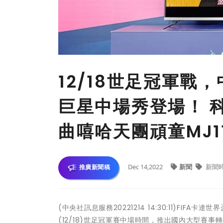
12/18世足冠軍戰，中
巨星中場秀登場！ 
曲嘻哈天團頑童MJ1
Dec 14,2022
新聞
新聞
推廣新聞稿
(中央社訊息服務20221214 14:30:11)FIF
(12/18)世足冠軍賽中場時間，推出國內大型賽事