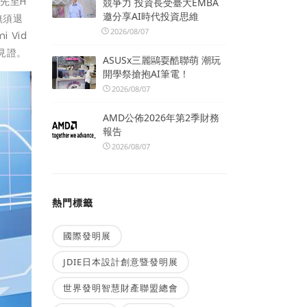
請先至H
競爭力 投資長受臺大EMBA
邀分享AI時代投資思維
無須退
2026/08/07
 Vid
見證。
ASUSx三麗鷗耍酷聯萌 潮玩
開學祭搶抱AI筆電！
2026/08/07
AMD公佈2026年第2季財務
報告
2026/08/07
熱門標籤
國際發明展
JDIE日本設計創意暨發明展
世界發明智慧財產聯盟總會