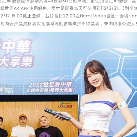
2世足AR服務提供擴增實境AR投影3D互動球場。欲使用世足AR服務，
下載世足AR APP使用服務。從世足開賽當天可使用到112/3/31。(到期
12/17 15:00截止登錄，並於當日22:00在Hami Video世足一台與Hami
程，針對符合抽獎資格者以電腦系統亂數隨機抽出得獎者，並由現場公證人