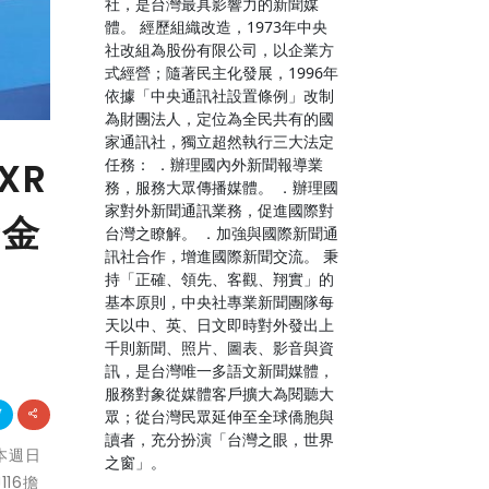
社，是台灣最具影響力的新聞媒
體。 經歷組織改造，1973年中央
社改組為股份有限公司，以企業方
式經營；隨著民主化發展，1996年
依據「中央通訊社設置條例」改制
為財團法人，定位為全民共有的國
家通訊社，獨立超然執行三大法定
任務： ．辦理國內外新聞報導業
XR
務，服務大眾傳播媒體。 ．辦理國
家對外新聞通訊業務，促進國際對
景金
台灣之瞭解。 ．加強與國際新聞通
訊社合作，增進國際新聞交流。 秉
持「正確、領先、客觀、翔實」的
基本原則，中央社專業新聞團隊每
天以中、英、日文即時對外發出上
千則新聞、照片、圖表、影音與資
訊，是台灣唯一多語文新聞媒體，
服務對象從媒體客戶擴大為閱聽大
眾；從台灣民眾延伸至全球僑胞與
讀者，充分扮演「台灣之眼，世界
於本週日
之窗」。
16擔