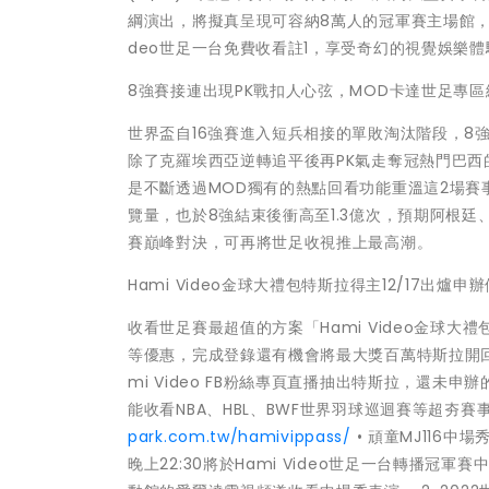
綱演出，將擬真呈現可容納8萬人的冠軍賽主場館，
deo世足一台免費收看註1，享受奇幻的視覺娛樂
8強賽接連出現PK戰扣人心弦，MOD卡達世足專區
世界盃自16強賽進入短兵相接的單敗淘汰階段，8強
除了克羅埃西亞逆轉追平後再PK氣走奪冠熱門巴西的
是不斷透過MOD獨有的熱點回看功能重溫這2場賽
覽量，也於8強結束後衝高至1.3億次，預期阿根
賽巔峰對決，可再將世足收視推上最高潮。
Hami Video金球大禮包特斯拉得主12/17出爐
收看世足賽最超值的方案「Hami Video金球大禮包
等優惠，完成登錄還有機會將最大獎百萬特斯拉開回家註3
mi Video FB粉絲專頁直播抽出特斯拉，還未申
能收看NBA、HBL、BWF世界羽球巡迴賽等超夯
park.com.tw/hamivippass/
• 頑童MJ116中場
晚上22:30將於Hami Video世足一台轉播冠軍