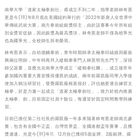
南華大學「道家太極拳劍社」甫成立不到二年，指導老師林奇憲
更是今(111)年8月底在美國紐約舉行的「2022年新唐人全世界中
華傳統武術大賽」南方拳術組銀獎得主，由於該賽事今年所有組
別金獎皆從缺，因此銀獎為最高獎項，林奇憲老師不僅為校爭光
也為國爭光，全校師生與有榮焉。
林奇憲表示，自幼接觸拳術，青年時期師承太極拳邱絨娘與嚴振
興兩位明師，中年時再拜入縱鶴拳掌門人林英明先生門下，深得
師父器重，並應允在南華大學成立「縱鶴拳社團」，成立後常年
參加國內重要大賽皆獲得優異的成績。兩年前羅凱薇同學入學後
便加入鶴法研習社，發覺羅凱薇根基很好，評估她更適合練習太
極拳，於是力邀一起成立「道家太極拳劍社」，致力於校內推廣
太極拳、劍，目前固定社員十餘位，每週皆於固定時間教學與練
習。
目前已擔任第二任社長的羅凱薇一年多來隨著林奇憲老師南北參
賽，包含有全國中正盃、台灣世界盃、全國港都盃等賽事，且獲
獎連連。光是今(111)年11、12月份已獲得5面金牌、2面銀牌。羅