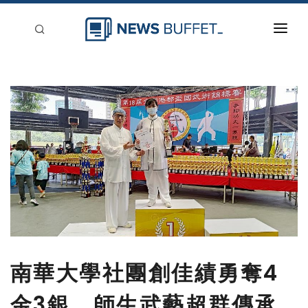
回到首頁
新聞稿分類
登入
刊登
南華大學社團創佳績勇奪4
金3銀 師生武藝超群傳承