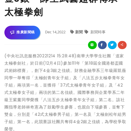
太極拳劍
Dec 14,2022
新聞
新聞時事
推廣新聞稿
(中央社訊息服務20221214 15:28:48)南華大學學生社團「道家
太極拳劍社」於日前(12月4日)參加111年「第18屆全國港都盃國
武術錦標賽」，創下4金3銀之佳績。財務金融學系三年級羅凱薇
同學一舉奪得「太極劍青年女子組」及「八法五步太極拳青年女
子組」兩項第一名，並獲得「37式太極拳青年女子組」及「42
式太極拳女子組」兩項的第二名佳績。國際事務與企業學系二年
級王紫薰同學榮獲「八法五步太極拳青年女子組」第二名。該社
團指導老師林奇憲為了鼓勵學生參賽，也親自下場參賽，並奪下
雙金，分別是「42式太極拳男子組」第一名及「太極劍松年組男
子組」第一名，此競賽該社團共奪得4金2銀之佳績，為學校爭取
榮譽。