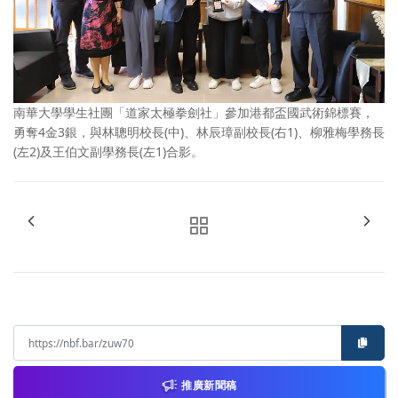
南華大學學生社團「道家太極拳劍社」參加港都盃國武術錦標賽，
勇奪4金3銀，與林聰明校長(中)、林辰璋副校長(右1)、柳雅梅學務長
(左2)及王伯文副學務長(左1)合影。
推廣新聞稿