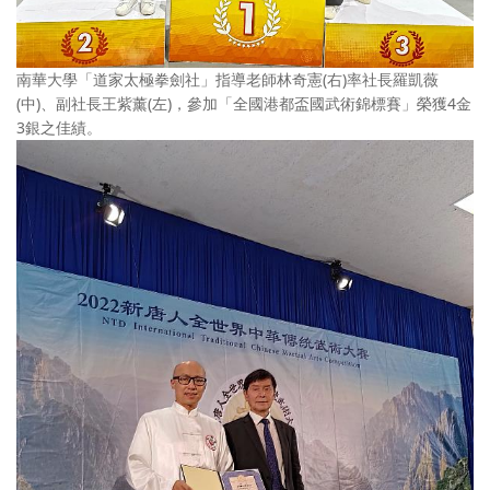
南華大學「道家太極拳劍社」指導老師林奇憲(右)率社長羅凱薇
(中)、副社長王紫薰(左)，參加「全國港都盃國武術錦標賽」榮獲4金
3銀之佳績。