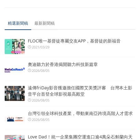
精選新聞稿
最新新聞稿
FLOC唯一基督徒專屬交友APP，基督徒的新福音
2021/03/29
奧迪聽力於香港揭開聽力科技新篇章
2026/08/05
遠傳friDay影音獲邀擔任國際艾美獎評審 台灣本土影
音平台首登全球影視最高殿堂
2026/08/05
台灣引領全球科技產業，帶動東南亞跨境高階人才需求
2026/08/05
Love Dad！統一企業集團空運進口逾4萬朵石斛蘭向天