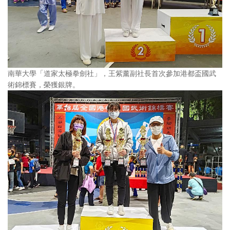
南華大學「道家太極拳劍社」，王紫薰副社長首次參加港都盃國武
術錦標賽，榮獲銀牌。