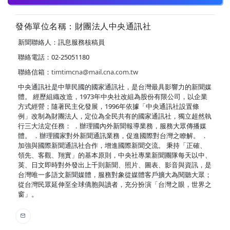
發佈單位名稱：財團法人中央通訊社
新聞聯絡人：訊息服務核稿員
聯絡電話：02-25051180
聯絡信箱：
timtimcna@mail.cna.com.tw
中央通訊社是中華民國的國家通訊社，是台灣最具影響力的新聞媒
體。 經歷組織改造，1973年中央社改組為股份有限公司，以企業
方式經營；隨著民主化發展，1996年依據「中央通訊社設置條
例」改制為財團法人，定位為全民共有的國家通訊社，獨立超然執
行三大法定任務： ．辦理國內外新聞報導業務，服務大眾傳播媒
體。 ．辦理國家對外新聞通訊業務，促進國際對台灣之瞭解。 ．
加強與國際新聞通訊社合作，增進國際新聞交流。 秉持「正確、
領先、客觀、翔實」的基本原則，中央社專業新聞團隊每天以中、
英、日文即時對外發出上千則新聞、照片、圖表、影音與資訊，是
台灣唯一多語文新聞媒體，服務對象從媒體客戶擴大為閱聽大眾；
從台灣民眾延伸至全球僑胞與讀者，充分扮演「台灣之眼，世界之
窗」。