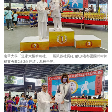
南華大學「道家太極拳劍社」，羅凱薇社長(右)參加港都盃國武術錦
標賽勇奪2金2銀佳績，為校爭光。