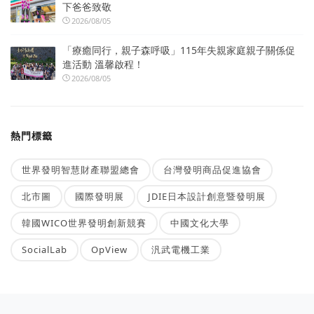
下爸爸致敬
2026/08/05
「療癒同行，親子森呼吸」115年失親家庭親子關係促
進活動 溫馨啟程！
2026/08/05
熱門標籤
世界發明智慧財產聯盟總會
台灣發明商品促進協會
北市圖
國際發明展
JDIE日本設計創意暨發明展
韓國WICO世界發明創新競賽
中國文化大學
SocialLab
OpView
汎武電機工業