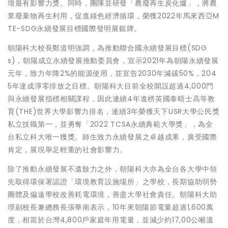
壇最有影響力獎。同時，團隊並研發「農廢再生炭化爐」，將農
業廢棄物再生利用，促進綠色經濟循環，榮獲2022年馬來西亞M
TE-SDG永續發展目標國際發明展銀牌。
朝陽科大校長鄭道明強調，為推動聯合國永續發展目標(SDG
s)，朝陽成立永續發展推動委員會，宣示2021年為朝陽永續發展
元年，致力年降2%的能源使用，並宣告2030年減碳50%，204
5年達成淨零排放之目標。朝陽科大目前全校開設超過4,000門
與永續發展指標相關課程，因此連續4年進榜英國泰晤士高等教
育(THE)世界大學影響力排名，連續3年榮獲天下USR大學公民獎
私立技職第一，並勇奪「2022 TCSA永續典範大學獎」，為全
台私立科大唯一獲獎。師生致力永續發展之卓越成果，廣受國際
肯定，展現舉足輕重的社會影響力。
除了推動永續發展不遺餘力之外，朝陽科大亦為全台各大學中領
先取得環保署認證「環境教育設施場所」之學校，長期協助弱勢
團體及偏遠學校改善耗電環境，善盡大學社會責任。朝陽科大助
理副校長兼總務長張華南表示，10年來朝陽節電量超過1,600萬
度，相當於台灣4,800戶家庭年用電量，並減少約17,00公噸溫