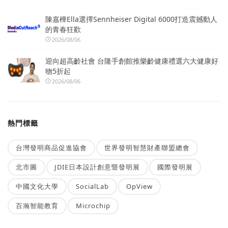
陳嘉樺Ella選擇Sennheiser Digital 6000打造震撼動人
的青春狂歡
2026/08/06
迎向超高齡社會 台隆手創館推樂齡健康禮選六大健康好
物5折起
2026/08/06
熱門標籤
台灣發明商品促進協會
世界發明智慧財產聯盟總會
北市圖
JDIE日本設計創意暨發明展
國際發明展
中國文化大學
SocialLab
OpView
百瀚智能教育
Microchip