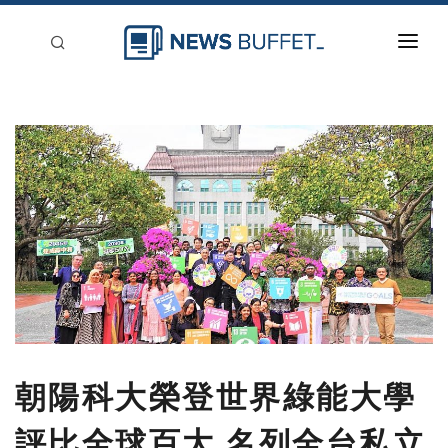
回到首頁
新聞稿分類
登入
刊登
朝陽科大榮登世界綠能大學
評比全球百大 名列全台私立