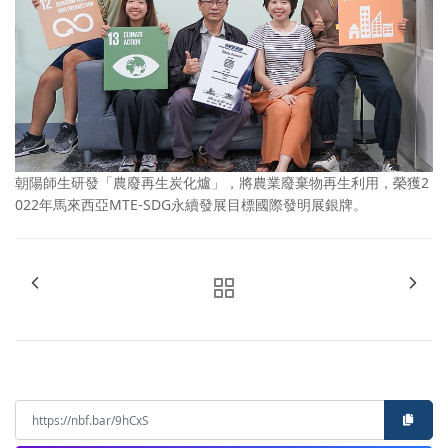
朝陽師生研發「農廢再生炭化爐」，將農業廢棄物再生利用，榮獲2
022年馬來西亞MTE-SDG永續發展目標國際發明展銀牌。