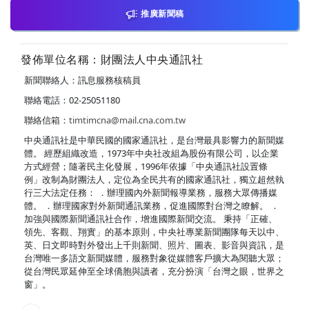
推廣新聞稿
發佈單位名稱：財團法人中央通訊社
新聞聯絡人：訊息服務核稿員
聯絡電話：02-25051180
聯絡信箱：
timtimcna@mail.cna.com.tw
中央通訊社是中華民國的國家通訊社，是台灣最具影響力的新聞媒
體。 經歷組織改造，1973年中央社改組為股份有限公司，以企業
方式經營；隨著民主化發展，1996年依據「中央通訊社設置條
例」改制為財團法人，定位為全民共有的國家通訊社，獨立超然執
行三大法定任務： ．辦理國內外新聞報導業務，服務大眾傳播媒
體。 ．辦理國家對外新聞通訊業務，促進國際對台灣之瞭解。 ．
加強與國際新聞通訊社合作，增進國際新聞交流。 秉持「正確、
領先、客觀、翔實」的基本原則，中央社專業新聞團隊每天以中、
英、日文即時對外發出上千則新聞、照片、圖表、影音與資訊，是
台灣唯一多語文新聞媒體，服務對象從媒體客戶擴大為閱聽大眾；
從台灣民眾延伸至全球僑胞與讀者，充分扮演「台灣之眼，世界之
窗」。