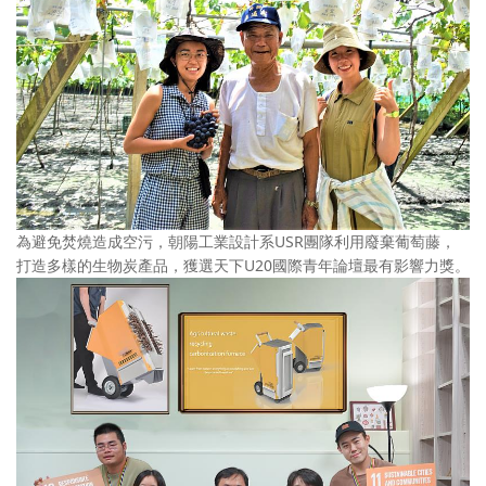
為避免焚燒造成空污，朝陽工業設計系USR團隊利用廢棄葡萄藤，
打造多樣的生物炭產品，獲選天下U20國際青年論壇最有影響力獎。