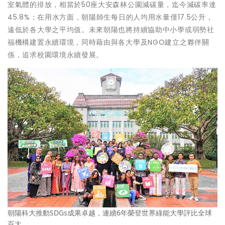
室氣體的排放，相當於50座大安森林公園減碳量，迄今減碳率達
45.8%；在用水方面，朝陽師生每日的人均用水量僅17.5公升，
遠低於各大學之平均值。未來朝陽也將持續協助中小學或弱勢社
福機構建置永續環境，同時藉由與各大學及NGO建立之夥伴關
係，追求校園環境永續發展。
朝陽科大推動SDGs成果卓越，連續6年榮登世界綠能大學評比全球
百大。