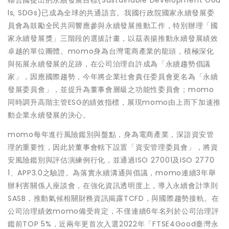
聯合國提出的永續發展目標(Sustainable Development Goa
ls, SDGs)已成為全球的共通語言。我國行政院國家永續發展委
員會為鼓勵全民共同響應參與永續發展推動工作，特別辦理「國
家永續發展獎」三階段的選拔計畫，以茲表揚推動永續發展績效
卓越的單位團體。momo身為台灣電商產業的龍頭，積極深化
與拓展永續發展的足跡，在公司治理自許成為「永續趨勢倡議
家」，因應國際趨勢，今年將企業社會責任委員會更名為「永續
發展委員會」，並提升為董事會層級之功能性委員會；momo
同時調升高階主管ESG的績效指標，展現momo由上而下加速推
動企業永續發展的決心。
momo每年進行風險鑑別與盤點，身為電商產業，深諳資安管
理的重要性，因此於董事會轄下設置「資安管理委員會」，將資
安風險鑑別與評估演練例行化，並通過ISO 27001及ISO 2770
1、APP3.0之驗證。為落實永續溝通與倡議，momo連續3年舉
辦利害關係人座談會，在強化資訊透明度上，導入永續會計準則
SASB，推動氣候相關財務資訊揭露TCFD，與國際趨勢接軌。在
公司治理績效momo備受肯定，不僅連續6年名列於公司治理評
鑑前TOP 5%，近兩年更首次入選2022年「FTSE4Good臺灣永