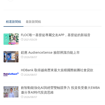
精選新聞稿
最新新聞稿
FLOC唯一基督徒專屬交友APP，基督徒的新福音
2021/03/29
鎧應 AudienceSense 臉部辨識功能上市
2026/08/07
HDBank 取得越南歷來最大規模國際銀團社會貸款
2026/08/07
創智動能強化AI與經營雙軸競爭力 投資長受臺大EMBA
邀分享AI時代投資思維
2026/08/07