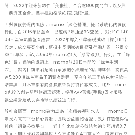
筒，2022年迎來新夥伴「美廉社」全台逾800間門市，以及與
「慈濟基金會」攜手推動循環紙箱試辦計畫。
面對氣候變遷的風險，momo「綠色營運」提出系統化的氣候
行動，自2016年起至今，已連續7年通過BSI查證，取得ISO 140
64-1溫室氣體盤查證書；2022年導入科學基礎減碳目標(SBT)
設定，成立專案小組，研擬中長期減碳目標及行動方案，並提交
SBTi 單位，宣示2050年momo加入「淨零碳排」行列。在「綠
色消費」倡議的課題上，momo於2019年開設「綠色生活
館」，館內目前號召超過百家擁抱永續理念的品牌夥伴、提供高
達5,200項綠色商品予消費者選購，至今年第三季綠色生活館年
增業績、月不重複有購會員數皆保持雙位數成長。此外，mom
o也投入創造新型態循環經濟，提供APP舊機(手機)回收服務，
讓企業營運成長與地球永續並道而行。
於社會層面，momo致力成為「永續共榮引水人」，momo長
期投入電商平台核心資源，協助公益團體發聲，致力打造值得信
賴的「網路公益平台」，近十年來集結公益慈善總金額超過3.7
億元；期間號召參與響應人次更多達近4百萬人次。隨著新冠疫