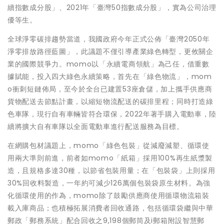
續指數成分股」、2021年「臺灣50指數成分股」，實為公司治理
優等生。
全球淨零碳排趨勢當道，我國政府今年正式公佈「臺灣2050年
淨零排放路徑藍圖」，此議題不僅引導產業綠色轉型，更攸關企
業的國際競爭力。momo以「永續電商領航」為己任，借重數
據賦能，投入四大綠色永續策略，首先在「綠色物流」，mom
o衝刺短鏈佈局，至今於全台已建置53座倉儲，加上攜手供應商
貨物配送去節點計畫，以縮短物流配送的碳排里程；同時打造綠
色車隊，現行自有車輛皆符合環保，2022年著手購入電動車，陸
續將擴大自有車隊以全面電動車進行配送服務為目標。
在網購包材議題上，momo「綠色包裝」從減廢減塑、循環使
用兩大準則前進，前者如momo「紙箱」採用100%再生紙漿製
造，且規格多達30種，以節省包裝用量；在「包裝袋」上則採用
30%回收料製造，一年約可減少126萬個包裝袋原生材料。為強
化循環使用的作為，momo除了鼓勵供應商使用循環物流箱裝
載入庫商品；也積極拓展消費者回收通路，包括循環袋繼與中華
郵政「郵務系統」配合回收之9,198個郵筒及i郵箱附設智慧郵