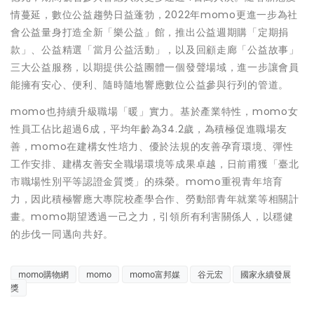
情蔓延，數位公益趨勢日益蓬勃，2022年momo更進一步為社
會公益量身打造全新「樂公益」館，推出公益週期購「定期捐
款」、公益精選「當月公益活動」，以及回顧走廊「公益故事」
三大公益服務，以期提供公益團體一個發聲場域，進一步讓會員
能擁有安心、便利、隨時隨地響應數位公益參與行列的管道。
momo也持續升級職場「暖」實力。基於產業特性，momo女
性員工佔比超過6成，平均年齡為34.2歲，為積極促進職場友
善，momo在建構女性培力、優於法規的友善孕育環境、彈性
工作安排、建構友善安全職場環境等成果卓越，日前甫獲「臺北
市職場性別平等認證金質獎」的殊榮。momo重視青年培育
力，因此積極響應大專院校產學合作、勞動部青年就業等相關計
畫。momo期望透過一己之力，引領所有利害關係人，以穩健
的步伐一同邁向共好。
momo購物網
momo
momo富邦媒
谷元宏
國家永續發展
獎