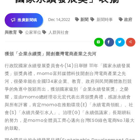
Dec 14,2022
新聞
新聞時事
政府
推廣新聞稿
與教育
公家單位
人群與社會
獲頒「企業永續獎」開創臺灣電商產業之先河
行政院國家永續發展委員會今(14)日舉辦 111年「國家永續發展
獎」頒獎典禮，momo富邦媒體科技開創台灣電商產業之先
河，很榮幸能在全國134家企業、教育、政府與民間團體激烈競
爭的角逐中脫穎而出，獲頒國家級別「企業永續發展獎」之榮
耀，並由momo總經理谷元宏代表出席頒獎典禮，感謝永續會
與所有評審，肯定momo在推動環境(E)「永續電商領航」、社
會(S)「永續共榮引水人」、治理(G)「永續倡議家」長期耕耘
的努力，是momo全體員工齊心邁向台灣ESG綠色電商No.1最大
的鼓勵。