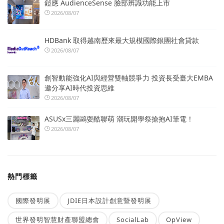
鎧應 AudienceSense 臉部辨識功能上市
2026/08/07
HDBank 取得越南歷來最大規模國際銀團社會貸款
2026/08/07
創智動能強化AI與經營雙軸競爭力 投資長受臺大EMBA
邀分享AI時代投資思維
2026/08/07
ASUSx三麗鷗耍酷聯萌 潮玩開學祭搶抱AI筆電！
2026/08/07
熱門標籤
國際發明展
JDIE日本設計創意暨發明展
世界發明智慧財產聯盟總會
SocialLab
OpView