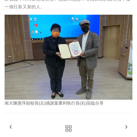
一個日新又新的人。
南大陳惠萍副校長(左)感謝葉重利執行長(右)蒞臨分享