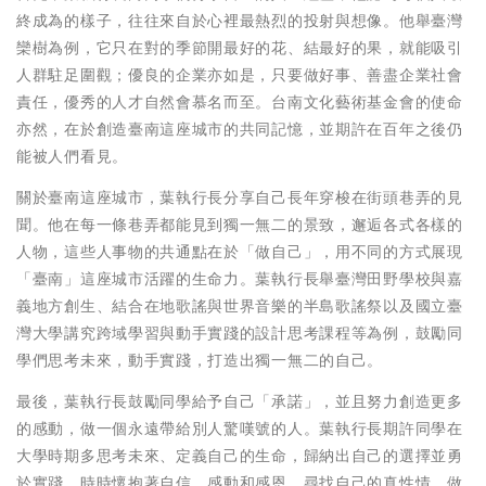
終成為的樣子，往往來自於心裡最熱烈的投射與想像。他舉臺灣
欒樹為例，它只在對的季節開最好的花、結最好的果，就能吸引
人群駐足圍觀；優良的企業亦如是，只要做好事、善盡企業社會
責任，優秀的人才自然會慕名而至。台南文化藝術基金會的使命
亦然，在於創造臺南這座城市的共同記憶，並期許在百年之後仍
能被人們看見。
關於臺南這座城市，葉執行長分享自己長年穿梭在街頭巷弄的見
聞。他在每一條巷弄都能見到獨一無二的景致，邂逅各式各樣的
人物，這些人事物的共通點在於「做自己」，用不同的方式展現
「臺南」這座城市活躍的生命力。葉執行長舉臺灣田野學校與嘉
義地方創生、結合在地歌謠與世界音樂的半島歌謠祭以及國立臺
灣大學講究跨域學習與動手實踐的設計思考課程等為例，鼓勵同
學們思考未來，動手實踐，打造出獨一無二的自己。
最後，葉執行長鼓勵同學給予自己「承諾」，並且努力創造更多
的感動，做一個永遠帶給別人驚嘆號的人。葉執行長期許同學在
大學時期多思考未來、定義自己的生命，歸納出自己的選擇並勇
於實踐，時時懷抱著自信、感動和感恩，尋找自己的真性情，做