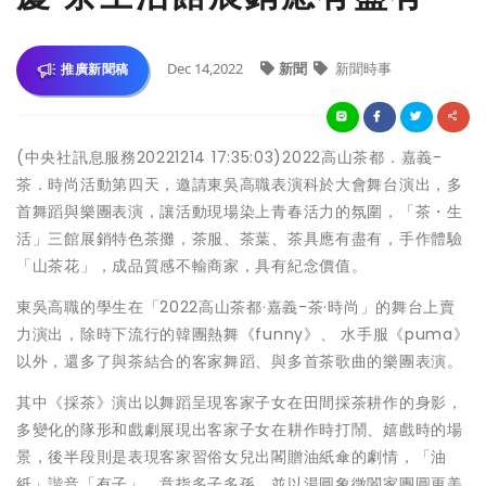
Dec 14,2022
新聞
新聞時事
推廣新聞稿
(中央社訊息服務20221214 17:35:03)2022高山茶都．嘉義-
茶．時尚活動第四天，邀請東吳高職表演科於大會舞台演出，多
首舞蹈與樂團表演，讓活動現場染上青春活力的氛圍，「茶・生
活」三館展銷特色茶攤，茶服、茶葉、茶具應有盡有，手作體驗
「山茶花」，成品質感不輸商家，具有紀念價值。
東吳高職的學生在「2022高山茶都·嘉義-茶·時尚」的舞台上賣
力演出，除時下流行的韓團熱舞《funny》、 水手服《puma》
以外，還多了與茶結合的客家舞蹈、與多首茶歌曲的樂團表演。
其中《採茶》演出以舞蹈呈現客家子女在田間採茶耕作的身影，
多變化的隊形和戲劇展現出客家子女在耕作時打鬧、嬉戲時的場
景，後半段則是表現客家習俗女兒出閣贈油紙傘的劇情，「油
紙」諧音「有子」，意指多子多孫，並以湯圓象徵闔家團圓更美