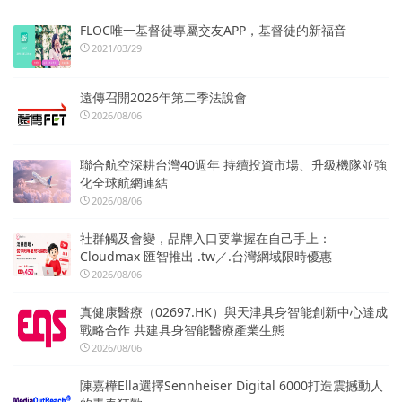
FLOC唯一基督徒專屬交友APP，基督徒的新福音
2021/03/29
遠傳召開2026年第二季法說會
2026/08/06
聯合航空深耕台灣40週年 持續投資市場、升級機隊並強
化全球航網連結
2026/08/06
社群觸及會變，品牌入口要掌握在自己手上：
Cloudmax 匯智推出 .tw／.台灣網域限時優惠
2026/08/06
真健康醫療（02697.HK）與天津具身智能創新中心達成
戰略合作 共建具身智能醫療產業生態
2026/08/06
陳嘉樺Ella選擇Sennheiser Digital 6000打造震撼動人