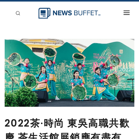
回到首頁
新聞稿分類
登入
刊登
2022茶·時尚 東吳高職共歡
慶 茶生活館展銷應有盡有