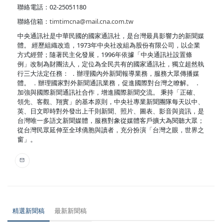
聯絡電話：02-25051180
聯絡信箱：
timtimcna@mail.cna.com.tw
中央通訊社是中華民國的國家通訊社，是台灣最具影響力的新聞媒
體。 經歷組織改造，1973年中央社改組為股份有限公司，以企業
方式經營；隨著民主化發展，1996年依據「中央通訊社設置條
例」改制為財團法人，定位為全民共有的國家通訊社，獨立超然執
行三大法定任務： ．辦理國內外新聞報導業務，服務大眾傳播媒
體。 ．辦理國家對外新聞通訊業務，促進國際對台灣之瞭解。 ．
加強與國際新聞通訊社合作，增進國際新聞交流。 秉持「正確、
領先、客觀、翔實」的基本原則，中央社專業新聞團隊每天以中、
英、日文即時對外發出上千則新聞、照片、圖表、影音與資訊，是
台灣唯一多語文新聞媒體，服務對象從媒體客戶擴大為閱聽大眾；
從台灣民眾延伸至全球僑胞與讀者，充分扮演「台灣之眼，世界之
窗」。
精選新聞稿
最新新聞稿