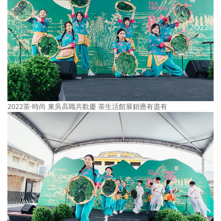
2022茶·時尚 東吳高職共歡慶 茶生活館展銷應有盡有