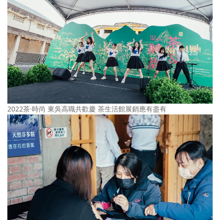
2022茶·時尚 東吳高職共歡慶 茶生活館展銷應有盡有