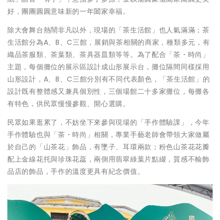
好，團團圓圓意味新的一年闔家幸福。
除大會舞台熱鬧非凡以外，現場的「茶生活館」也人氣滿滿；茶
生活館分為A、B、C三館，展銷與茶相關的商家，種類多元，有
織品茶服類、茶葉類、茶具器皿類等等。為了配合「茶・時尚」
主題，每個攤位的展示區設計成山形展示台，攤位隔間同樣採用
山形設計，A、B、C三館分別有不同代表顏色，「茶生活館」的
設計既有整體感又兼具個別性，三個場館二十多家攤位，每攤各
有特色，供民眾慢慢參觀、開心選購。
民眾如果逛累了，不妨坐下來參與現場的「手作體驗課」，今年
手作體驗也與「茶・時尚」相關，專業手藝老師會帶領大家做屬
於自己的「山茶花」飾品，有墜子、耳環兩款；粉色山茶花花瓣
配上金線花托與珍珠花蕊，兩側用翡翠綠葉片點綴，質感不輸飾
品店的飾品，手作的溫度更具有紀念價值。