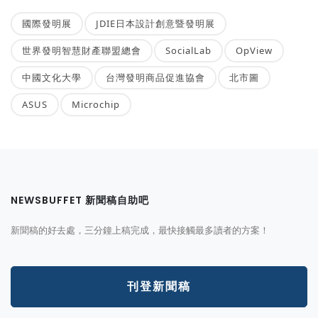
國際發明展
JDIE日本設計創意暨發明展
世界發明智慧財產聯盟總會
SocialLab
OpView
中國文化大學
台灣發明商品促進協會
北市圖
ASUS
Microchip
NEWSBUFFET 新聞稿自助吧
新聞稿的好去處，三分鐘上稿完成，最快接觸最多讀者的方案！
刊登新聞稿