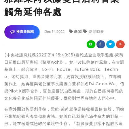
觸角延伸各處
Dec 14,2022
新聞
新聞時事
推廣新聞稿
(中央社訊息服務20221214 16:49:35)泰雅族金曲歌手雅維‧茉芮
日前推出最新專輯《藤蔓wahi》。她一改以往創作風格，在古調
基底上，融合電音、Lo-Fi、House、Future Bass、Techn
o、迷幻搖滾、世界音樂等元素，更首次挑戰族語饒舌。在專輯
製作上，她再度與老公董事長樂團白董和知名DJ Code Wu、佰
樂Pilot K攜手合作，更首度嘗試自己編曲，期許自己能將泰雅的
文化養分化成無限延伸的藤蔓，攀爬到世界各地的人們心中。
在意外開啟族語創作後，雅維‧茉芮就像是接收祖靈使命般，開始
不斷地紀錄和蒐集傳統古謠。她說自己就像充滿生命力的野藤一
般，能在極端或險峻的環境中生存，「就像藤蔓那樣不起眼卻遍