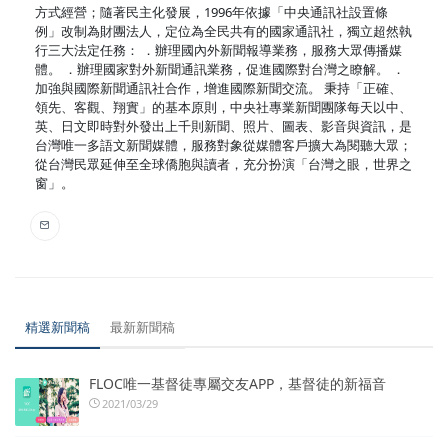
方式經營；隨著民主化發展，1996年依據「中央通訊社設置條
例」改制為財團法人，定位為全民共有的國家通訊社，獨立超然執
行三大法定任務： ．辦理國內外新聞報導業務，服務大眾傳播媒
體。 ．辦理國家對外新聞通訊業務，促進國際對台灣之瞭解。 ．
加強與國際新聞通訊社合作，增進國際新聞交流。 秉持「正確、
領先、客觀、翔實」的基本原則，中央社專業新聞團隊每天以中、
英、日文即時對外發出上千則新聞、照片、圖表、影音與資訊，是
台灣唯一多語文新聞媒體，服務對象從媒體客戶擴大為閱聽大眾；
從台灣民眾延伸至全球僑胞與讀者，充分扮演「台灣之眼，世界之
窗」。
精選新聞稿
最新新聞稿
FLOC唯一基督徒專屬交友APP，基督徒的新福音
2021/03/29