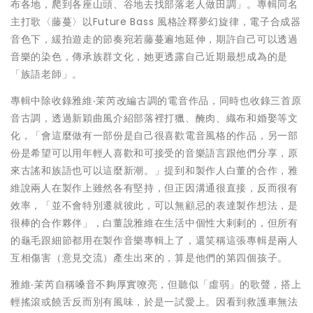
布各地，爬到各座山頭、谷地去找部落老人做田調」。專輯同名
主打歌〈藤蔓〉以Future Bass 風格詮釋夢幻旋律，電子合成器
音色下，緩拍遊走的節奏宛若藤蔓遍地延伸，期許自己可以透過
音樂的染色，傳承族群文化，她更透露自己近期最想成為的是
「族語老師」。
專輯中除收錄雅維‧茉芮改編古調的電音作品，同時也收錄三首原
音古調，透過新穎曲風介紹部落裡打獵、醃肉、織布和婚娶等文
化，「會這麼做有一部份是自己很喜歡電音風格的作品，另一部
份是希望可以用年輕人喜歡和可接受的音樂語言跟他們分享，原
來古謠和族語也可以這麼新潮。」提到和製作人白董的合作，雅
維說兩人在製作上雖然各有堅持，但正因溝通很直接，反而很有
效率，「並不會特別遷就彼此，可以無顧忌的表達製作想法，是
很棒的合作夥伴」，白董說雅維在生活中個性大剌剌的，但所有
的龜毛跟細節都用在製作音樂專輯上了，還笑稱這張專輯是兩人
互相傷害（意見交流）產生出來的，算是他們的第四個孩子。
雅維‧茉芮自稱嗓音不夠厚實嘹亮，但聽似「虛弱」的歌聲，搭上
輕搖滾或饒舌反而別有風味，於是一試愛上。因看到救護車無法