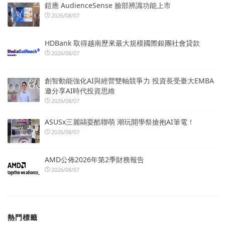
鎧應 AudienceSense 臉部辨識功能上市
2026/08/07
HDBank 取得越南歷來最大規模國際銀團社會貸款
2026/08/07
創智動能強化AI與經營雙軸競爭力 投資長受臺大EMBA
邀分享AI時代投資思維
2026/08/07
ASUSx三麗鷗耍酷聯萌 潮玩開學祭搶抱AI筆電！
2026/08/07
AMD公佈2026年第2季財務報告
2026/08/07
熱門標籤