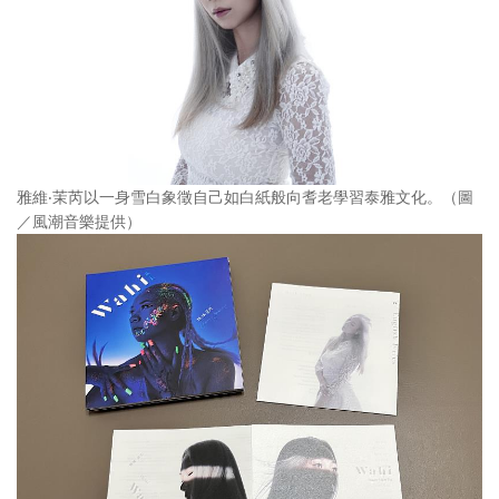
雅維‧茉芮以一身雪白象徵自己如白紙般向耆老學習泰雅文化。（圖
／風潮音樂提供）