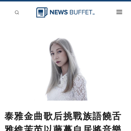
回到首頁
新聞稿分類
登入
刊登
泰雅金曲歌后挑戰族語饒舌
雅維茉芮以藤蔓自居將音樂