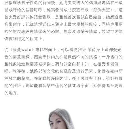
拯救確診孩子性命的新聞後，她將失去親人的傷痛與媽媽在三級
警戒時給的語音叮嚀，編寫發展成防疫宣導歌〈顛倒天空〉。這
首大受好評的族語饒舌歌，是雅維首次嘗試自己編曲，她想透過
音樂創作，紀錄這場近代人類史上最大規模的瘟疫，同時也用嘻
哈的態度表述疫情帶來的恐懼、無奈及遺憾等情緒，希望世界能
恢復到穩定的軌道上。
從《藤蔓wahi》專輯封面上，可以看見雅維‧茉芮身上遍佈螢光
色的藤蔓圖樣，翻開專輯內頁卻是截然不同的風格：一身雪白的
雅維象徵進到部落裡採集古調前的空白和未知，在接受耆老傳
唱、教導後，她將部落文化結合電音及流行元素，化做在夜中新
潮發光的藤蔓。在閉眼與睜眼之間，多了吸收與了解，視野被展
開的雅維，期望能將音樂中蘊含的愛穿過宇宙，延伸傳遞至更遠
的地方。