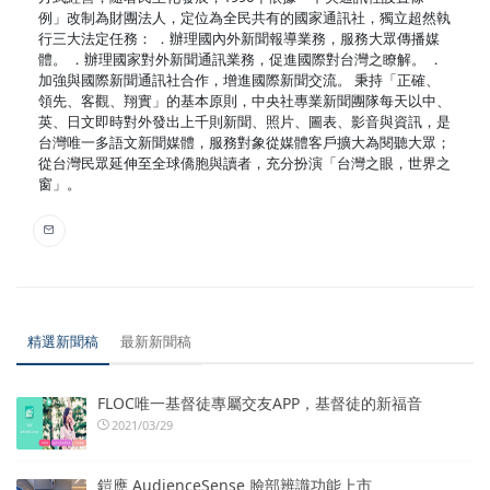
例」改制為財團法人，定位為全民共有的國家通訊社，獨立超然執
行三大法定任務： ．辦理國內外新聞報導業務，服務大眾傳播媒
體。 ．辦理國家對外新聞通訊業務，促進國際對台灣之瞭解。 ．
加強與國際新聞通訊社合作，增進國際新聞交流。 秉持「正確、
領先、客觀、翔實」的基本原則，中央社專業新聞團隊每天以中、
英、日文即時對外發出上千則新聞、照片、圖表、影音與資訊，是
台灣唯一多語文新聞媒體，服務對象從媒體客戶擴大為閱聽大眾；
從台灣民眾延伸至全球僑胞與讀者，充分扮演「台灣之眼，世界之
窗」。
精選新聞稿
最新新聞稿
FLOC唯一基督徒專屬交友APP，基督徒的新福音
2021/03/29
鎧應 AudienceSense 臉部辨識功能上市