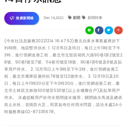
Dec 14,2022
新聞
新聞時事
推廣新聞稿
(中央社訊息服務20221214 16:47:52)臺北自來水事業處將於下
列時間、地區暫停供水: 1. 12月15日及16日，每日上午11時至下午
3時，進行管網改善工程，臺北市北投區裕民六路90巷1弄2號至2
8號、90巷1號至7號、114巷10號至18號、90巷1弄6號及9號及貼
單用戶停水。 2. 12月15日上午9時至下午2時，進行管網改善工
程，臺北市萬華區廣州街78號至122號停水。 3. 12月19日及20
日，每日上午11時30分至下午3時30分，進行管網改善工程，臺
北市士林區文林路500號至530號(以上全樓層住戶)及貼單用戶
停水。 水處提醒用戶於停水期間儲水備用，關閉抽水馬達及總表
前止水栓，並慎防火災，民眾如有任何用水問題，請洽水處24小
時服務專線02-87335678。