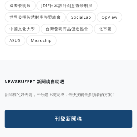
國際發明展
JDIE日本設計創意暨發明展
世界發明智慧財產聯盟總會
SocialLab
OpView
中國文化大學
台灣發明商品促進協會
北市圖
ASUS
Microchip
NEWSBUFFET 新聞稿自助吧
新聞稿的好去處，三分鐘上稿完成，最快接觸最多讀者的方案！
刊登新聞稿