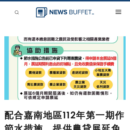
回到首頁
新聞稿分類
登入
刊登
配合嘉南地區112年第一期作
節水措施，提供農貸展延免