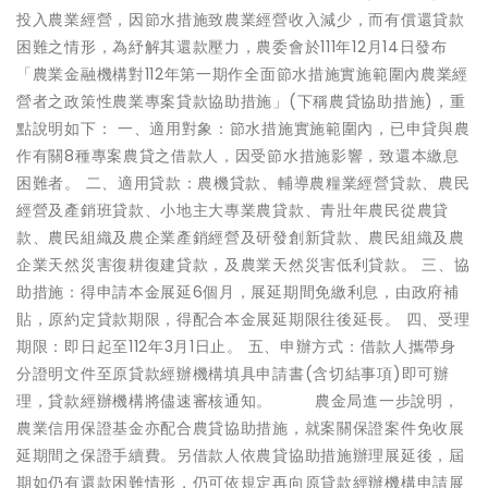
投入農業經營，因節水措施致農業經營收入減少，而有償還貸款
困難之情形，為紓解其還款壓力，農委會於111年12月14日發布
「農業金融機構對112年第一期作全面節水措施實施範圍內農業經
營者之政策性農業專案貸款協助措施」(下稱農貸協助措施)，重
點說明如下： 一、適用對象：節水措施實施範圍內，已申貸與農
作有關8種專案農貸之借款人，因受節水措施影響，致還本繳息
困難者。 二、適用貸款：農機貸款、輔導農糧業經營貸款、農民
經營及產銷班貸款、小地主大專業農貸款、青壯年農民從農貸
款、農民組織及農企業產銷經營及研發創新貸款、農民組織及農
企業天然災害復耕復建貸款，及農業天然災害低利貸款。 三、協
助措施：得申請本金展延6個月，展延期間免繳利息，由政府補
貼，原約定貸款期限，得配合本金展延期限往後延長。 四、受理
期限：即日起至112年3月1日止。 五、申辦方式：借款人攜帶身
分證明文件至原貸款經辦機構填具申請書(含切結事項)即可辦
理，貸款經辦機構將儘速審核通知。 農金局進一步說明，
農業信用保證基金亦配合農貸協助措施，就案關保證案件免收展
延期間之保證手續費。另借款人依農貸協助措施辦理展延後，屆
期如仍有還款困難情形，仍可依規定再向原貸款經辦機構申請展