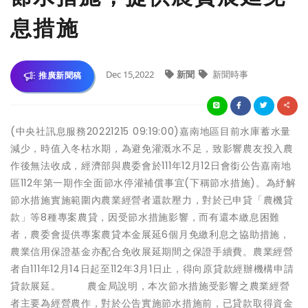
息措施
Dec 15,2022
新聞
新聞時事
推廣新聞稿
(中央社訊息服務20221215 09:19:00)嘉南地區目前水庫蓄水量
減少，時值入冬枯水期，為避免灌溉水不足，致影響農友投入農
作後無法收成，經濟部與農委會於111年12月12日會銜公告嘉南地
區112年第一期作全面節水停灌補償事宜(下稱節水措施)。為紓解
節水措施實施範圍內農業經營者還款壓力，對於已申貸「農機貸
款」等8種專案農貸，因受節水措施影響，而有還本繳息困難
者，農委會提供專案農貸本金展延6個月免繳利息之協助措施，
農業信用保證基金亦配合免收展延期間之保證手續費。農業經營
者自111年12月14日起至112年3月1日止，得向原貸款經辦機構申請
貸款展延。 農金局說明，本次節水措施受影響之農業經營
者主要為經營農作，對於公告實施節水措施前，已貸款取得資金