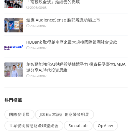
「南投映全號」延續善的循環
2026/08/08
鎧應 AudienceSense 臉部辨識功能上市
2026/08/07
HDBank 取得越南歷來最大規模國際銀團社會貸款
2026/08/07
創智動能強化AI與經營雙軸競爭力 投資長受臺大EMBA
邀分享AI時代投資思維
2026/08/07
熱門標籤
國際發明展
JDIE日本設計創意暨發明展
世界發明智慧財產聯盟總會
SocialLab
OpView