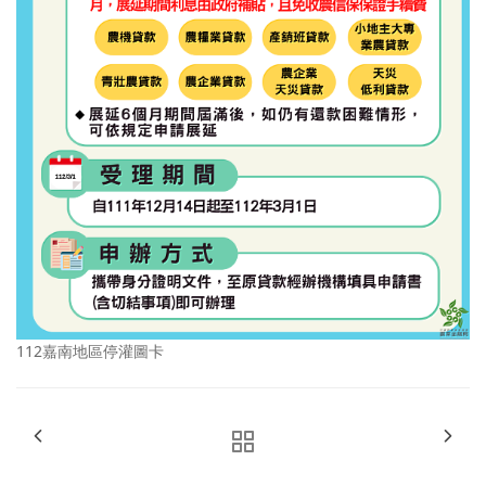
112嘉南地區停灌圖卡