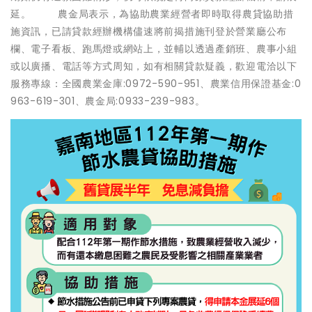
延。 農金局表示，為協助農業經營者即時取得農貸協助措
施資訊，已請貸款經辦機構儘速將前揭措施刊登於營業廳公布
欄、電子看板、跑馬燈或網站上，並輔以透過產銷班、農事小組
或以廣播、電話等方式周知，如有相關貸款疑義，歡迎電洽以下
服務專線：全國農業金庫:0972-590-951、農業信用保證基金:0
963-619-301、農金局:0933-239-983。