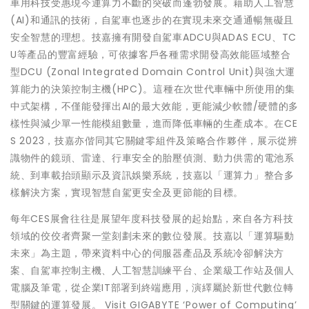
車用科技受惠現今運算力不斷的突破而蓬勃發展。藉助人工智慧
(AI)和通訊的技術，自駕車也逐步的在實現未來交通通暢無礙且
安全智慧的理想。技嘉擁有開發自駕車ADCU與ADAS ECU、TC
U等產品的豐富經驗，可依據客戶各種需求開發高效能區域整合
型DCU (Zonal Integrated Domain Control Unit)與強大運
算能力的決策控制主機(HPC)。這種在次世代車輛中所使用的集
中式架構，不僅能發揮出AI的最大效能，更能減少軟體/硬體的多
樣性與減少單一性能模組數量，進而降低車輛的生產成本。在CE
S 2023，技嘉亦偕同其它關鍵零組件及策略合作夥伴，展示從辨
識物件的鏡頭、雷達、行車安全的胎壓偵測、動力供需的電池系
統、到車載抬頭顯示及資訊娛樂系統，技嘉以「運算力」整合多
樣解決方案，實現智慧自駕更安全及更節能的目標。
每年CES展會往往是展望年度科技發展的起始點，來自各方科技
領域的佼佼者齊聚一堂刻劃未來的數位發展。技嘉以「運算驅動
未來」為主題，帶來資料中心的伺服器產品及系統冷卻解決方
案、自駕車控制主機、人工智慧訓練平台、企業級工作站及個人
電腦及筆電，從企業IT部署到終端應用，演繹屬於新世代數位轉
型關鍵的運算發展。 Visit GIGABYTE ‘Power of Computing’