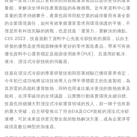
技嘉一直致力於設計更精良的高效能運算產品以提供更佳的運算
量能，來解決全球科技產業面臨的各種挑戰。近年來資料中心運
算量的需求持續攀升，產業也因等同航空業的碳排量而有著全新
的企業環境責任，如何有效掌握運算需求與環境保護的平衡，不
僅是所有科技先驅的挑戰，也是技嘉「運算力」要解決的痛點。
CES 2023，技嘉規劃了資料中心先進冷卻技術的展區，以自主
研發的優勢及使用能源轉換率更好的零件製造產品，帶來可有效
優化資料中心運算穩定及能源使用效率(PUE)、且適用於氣冷、
液冷、浸沒式冷卻技術的伺服器。
技嘉在浸沒式冷卻的專業研發技術與部署經驗已獲得業界肯定，
今年初已成功地將這項技術導入台灣半導體霸主的先進製程，為
其所需的高能耗運算散熱，同時也用遠比氣冷更佳的散熱效果及
能耗，在淨零碳排的全球議題，以實際行動落實環境永續目標。
技嘉也持續擴大對浸沒式冷卻運算領域的投入，前一陣子也有新
的重大突破，自主研發推出了符合EIA及OCP規範的浸沒式冷卻
液槽，可於未來提供更完整全面的散熱解決方案，成為企業淨零
碳排及數位轉型的加速器。