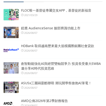
FLOC唯一基督徒專屬交友APP，基督徒的新福音
2021/03/29
鎧應 AudienceSense 臉部辨識功能上市
2026/08/07
HDBank 取得越南歷來最大規模國際銀團社會貸款
2026/08/07
創智動能強化AI與經營雙軸競爭力 投資長受臺大EMBA
邀分享AI時代投資思維
2026/08/07
ASUSx三麗鷗耍酷聯萌 潮玩開學祭搶抱AI筆電！
2026/08/07
AMD公佈2026年第2季財務報告
2026/08/07