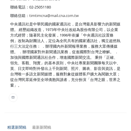
聯絡電話：02-25051180
聯絡信箱：
timtimcna@mail.cna.com.tw
中央通訊社是中華民國的國家通訊社，是台灣最具影響力的新聞媒
體。 經歷組織改造，1973年中央社改組為股份有限公司，以企業
方式經營；隨著民主化發展，1996年依據「中央通訊社設置條
例」改制為財團法人，定位為全民共有的國家通訊社，獨立超然執
行三大法定任務： ．辦理國內外新聞報導業務，服務大眾傳播媒
體。 ．辦理國家對外新聞通訊業務，促進國際對台灣之瞭解。 ．
加強與國際新聞通訊社合作，增進國際新聞交流。 秉持「正確、
領先、客觀、翔實」的基本原則，中央社專業新聞團隊每天以中、
英、日文即時對外發出上千則新聞、照片、圖表、影音與資訊，是
台灣唯一多語文新聞媒體，服務對象從媒體客戶擴大為閱聽大眾；
從台灣民眾延伸至全球僑胞與讀者，充分扮演「台灣之眼，世界之
窗」。
精選新聞稿
最新新聞稿