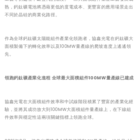
熟，鈣鈦礦電池將憑藉更低的度電成本、更豐富的應用場景走出
不同於晶硅的商業化路徑。
作為全球鈣鈦礦太陽能組件產業化領跑者，協鑫光電在鈣鈦礦大
面積製備下的轉化效率以及100MW量產線的爬坡進度上遙遙領
先。
領跑鈣鈦礦產業化進程 全球最大面積組件100MW量產線已建成
協鑫光電在大面積組件效率和中試線階段積累了豐富的產業化經
驗，並將其成功放大到100MW大面積組件量產線上，在下線組
件效率與穩定性這兩項關鍵指標上領跑全球。