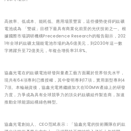
高效率、低成本、能耗低、應用場景豐富，這些優勢使得鈣鈦礦
電池成為 「雙碳」目標下最具有商業化前景的光伏技術之一。根
據國際市場調研機構Precedence Research的報告顯示，202
1年全球鈣鈦礦太陽能電池市場約為6億美元，到2030年這一數
字將躍升至72億美元，年複合增長率31.8%。
協鑫光電在鈣鈦礦電池研發與量產工藝方面屬於世界領先水平，
現共有64項專利已獲授權，其中發明專利17項，實用新型專利4
7項。本輪融資後，協鑫光電將繼續加大在100MW產線上的研發
力度，力爭成為具有全球競爭力的頂尖鈣鈦礦組件製造商，加速
推動全球能源結構綠色轉型。
協鑫光電創始人、CEO范斌表示：「協鑫光電的技術團隊在鈣鈦