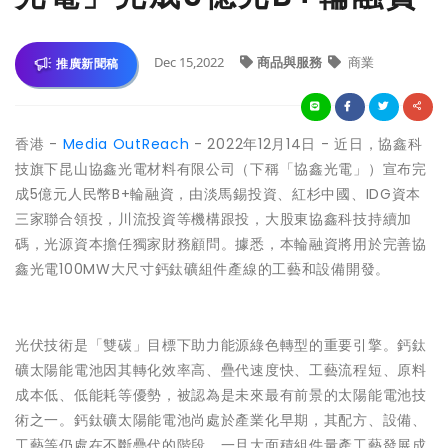
Dec 15,2022
商品與服務
商業
推廣新聞稿
香港 -
Media OutReach
- 2022年12月14日 - 近日，協鑫科
技旗下昆山協鑫光電材料有限公司（下稱「協鑫光電」）宣布完
成5億元人民幣B+輪融資，由淡馬錫投資、紅杉中國、IDG資本
三家聯合領投，川流投資等機構跟投，大股東協鑫科技持續加
碼，光源資本擔任獨家財務顧問。據悉，本輪融資將用於完善協
鑫光電100MW大尺寸鈣鈦礦組件產線的工藝和設備開發。
光伏技術是「雙碳」目標下助力能源綠色轉型的重要引擎。鈣鈦
礦太陽能電池因其轉化效率高、疊代速度快、工藝流程短、原料
成本低、低能耗等優勢，被認為是未來最有前景的太陽能電池技
術之一。鈣鈦礦太陽能電池尚處於產業化早期，其配方、設備、
工藝等仍處在不斷疊代的階段。一旦大面積組件量產工藝發展成