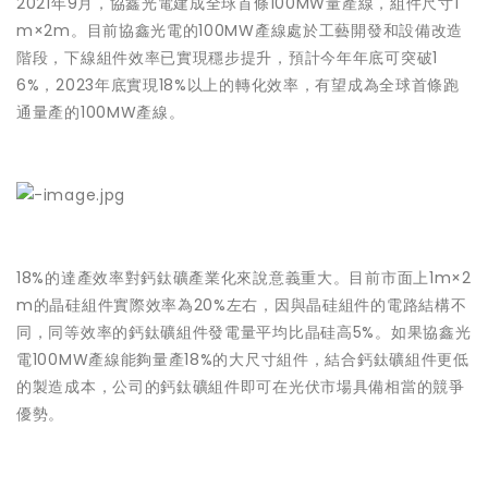
2021年9月，協鑫光電建成全球首條100MW量產線，組件尺寸1
m×2m。目前協鑫光電的100MW產線處於工藝開發和設備改造
階段，下線組件效率已實現穩步提升，預計今年年底可突破1
6%，2023年底實現18%以上的轉化效率，有望成為全球首條跑
通量產的100MW產線。
18%的達產效率對鈣鈦礦產業化來說意義重大。目前市面上1m×2
m的晶硅組件實際效率為20%左右，因與晶硅組件的電路結構不
同，同等效率的鈣鈦礦組件發電量平均比晶硅高5%。如果協鑫光
電100MW產線能夠量產18%的大尺寸組件，結合鈣鈦礦組件更低
的製造成本，公司的鈣鈦礦組件即可在光伏市場具備相當的競爭
優勢。