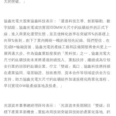
大的突破。」
協鑫光電大股東協鑫科技表示：「通過科技主導、創新驅動、數
字賦能，協鑫光電成功實現100MW大尺寸鈣鈦礦組件的正式下
線，進入商業化運營生態，並且使轉化效率在突破16%的基礎上
向18%衝刺，創下了業內獨樹一幟的最領先紀錄。我們堅信，在
完成B+輪融資後，協鑫光電的產線工藝和設備開發將會向更上一
層再邁大步。作為協鑫重點發展的『黑科技』之一，協鑫光電大
尺寸鈣鈦礦技術未來將通過持續投入、重點扶持，繼續成為引領
全行業的頭部鈣鈦礦企業。佇立『雙碳』風口，協鑫科技將持續
在產業協同、場景驗證、技術應用、資本合作等領域提供全方位
支持，助力協鑫光電大尺寸鈣鈦礦組件加速規模化商業化進程，
早日實現GW級產線落地及投產。」
光源資本董事總經理薛玲表示：「光源資本長期關注『雙碳』目
標下產業革新機會，重點布局技術突破與技術的產業化落地。鈣