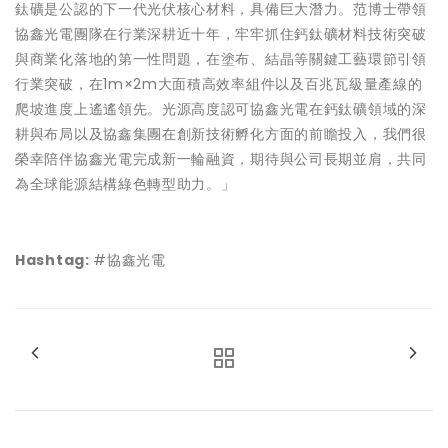
鈦礦是公認的下一代光伏核心材料，具備巨大潛力。范博士帶領
協鑫光電團隊在行業深耕近十年，牢牢抓住鈣鈦礦材料技術突破
與商業化落地的第一性問題，在塗布、結晶等關鍵工藝環節引領
行業突破，在1m×2m大面積高效率組件以及百兆瓦級量產線的
爬坡進度上遙遙領先。光源高度認可協鑫光電在鈣鈦礦領域的深
耕與布局以及協鑫集團在創新技術孵化方面的前瞻投入，我們很
榮幸陪伴協鑫光電完成新一輪融資，期待與公司長期並肩，共同
為全球能源結構綠色轉型助力。」
Hashtag:
#協鑫光電