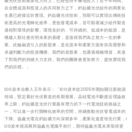
礦光伏技術產業化方向上，已經堅持不懈地投入了近十年時間。
在全體成員和投資人的共同努力之下，鈣鈦礦光伏組件的商業化
生產已經接近於實現。鈣鈦礦光伏技術，預期可以實現比傳統技
術更高的光電轉化效率，更低發電成本，並可顯著減少組件製造
過程對環境的影響。環境友好的、可持續的、低成本的能源，是
構建人類社會光明未來的基礎，是值得我們為之努力一生的事
業。此輪融資引入的新股東，是在資本和產業方面有崇高聲譽和
卓越判斷力的投資機構。我們的老股東，也通過積極增資，表達
了對我們的持續大力支持。我們的團隊會更加努力，盡快實現我
們的目標。」
IDG資本合夥人王辛表示：「IDG資本從2005年開始關注新能源
領域，堅定看好光伏賽道的長期發展。晶硅電池不斷接近理論效
率上限，鈣鈦礦是光伏行業最有潛力的下一代電池技術路線之
一，可以進一步打開轉化效率的空間，持續推動光伏發電成本的
下降。協鑫光電在鈣鈦礦方向深耕多年，產業化進度領先行業，I
DG資本很高興與協鑫光電攜手前行，期待協鑫光電未來取得更