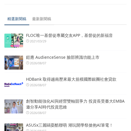
精選新聞稿
最新新聞稿
FLOC唯一基督徒專屬交友APP，基督徒的新福音
2021/03/29
鎧應 AudienceSense 臉部辨識功能上市
2026/08/07
HDBank 取得越南歷來最大規模國際銀團社會貸款
2026/08/07
創智動能強化AI與經營雙軸競爭力 投資長受臺大EMBA
邀分享AI時代投資思維
2026/08/07
ASUSx三麗鷗耍酷聯萌 潮玩開學祭搶抱AI筆電！
2026/08/07