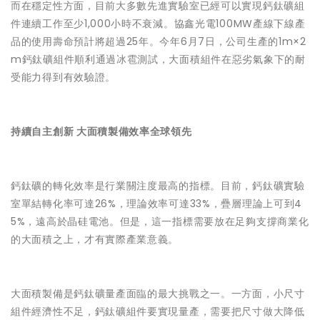
而在穩定性方面，目前大多數先進實驗室已經可以實現鈣鈦礦組
件連續工作至少1,000小時不衰減。協鑫光電100MW產線下線產
品的使用壽命預計將超過25年。今年6月7日，公司生產的1m×2
m鈣鈦礦組件順利通過冰雹測試，大面積組件在惡劣氣象下的耐
受能力得到有效驗證。
持續自主創新 大面積製備效率全球領先
鈣鈦礦的轉化效率是行業關注度最高的指標。目前，鈣鈦礦實驗
室單結轉化率可達26%，理論效率可達33%，疊層理論上可到4
5%，遠高於晶硅電池。但是，這一指標需要放在足夠支撐商業化
的大面積之上，才有實際產業意義。
大面積製備是鈣鈦礦量產面臨的最大挑戰之一。一方面，小尺寸
組件經濟性不足，鈣鈦礦組件要實現量產，需要把尺寸做大降低