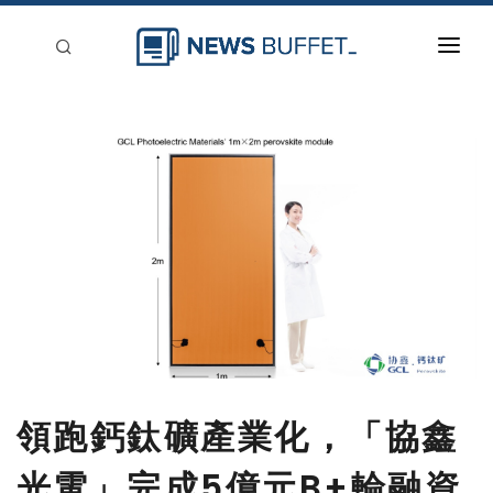
回到首頁
新聞稿分類
登入
刊登
領跑鈣鈦礦產業化，「協鑫
光電」完成5億元B+輪融資