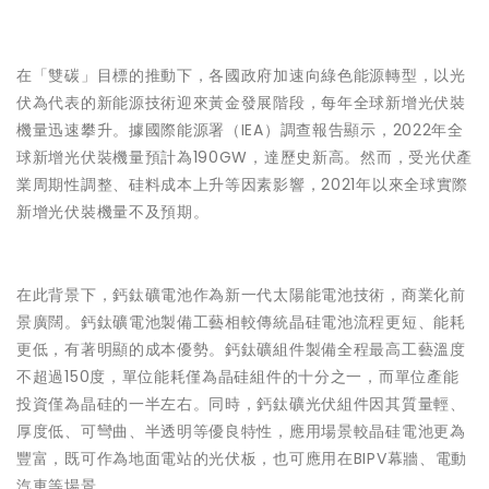
在「雙碳」目標的推動下，各國政府加速向綠色能源轉型，以光
伏為代表的新能源技術迎來黃金發展階段，每年全球新增光伏裝
機量迅速攀升。據國際能源署（IEA）調查報告顯示，2022年全
球新增光伏裝機量預計為190GW，達歷史新高。然而，受光伏產
業周期性調整、硅料成本上升等因素影響，2021年以來全球實際
新增光伏裝機量不及預期。
在此背景下，鈣鈦礦電池作為新一代太陽能電池技術，商業化前
景廣闊。鈣鈦礦電池製備工藝相較傳統晶硅電池流程更短、能耗
更低，有著明顯的成本優勢。鈣鈦礦組件製備全程最高工藝溫度
不超過150度，單位能耗僅為晶硅組件的十分之一，而單位產能
投資僅為晶硅的一半左右。同時，鈣鈦礦光伏組件因其質量輕、
厚度低、可彎曲、半透明等優良特性，應用場景較晶硅電池更為
豐富，既可作為地面電站的光伏板，也可應用在BIPV幕牆、電動
汽車等場景。