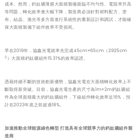
成本。然而，鈣鈦礦薄膜大面積製備面臨不均勻性、電阻率升高
等問題，轉化效率會大幅下降，製造商必須針對材料配方、塗
布、結晶、激光等多方面進行系統性的重新設計和調試，才能確
保大面積製備下組件效率不受損耗。
早在2019年，協鑫光電就率先完成45cm×65cm（2925cm
2
）大面積鈣鈦礦組件15.31%的效率認證。
憑藉持續不斷的技術創新優勢，協鑫光電在大面積轉化效率上不
斷取得新突破。目前，協鑫光電生產的尺寸為1m×2m鈣鈦礦組
件為全球面積最大的鈣鈦礦組件，下線組件轉化效率近16%，預
計在2023年底之前超過18%。
加速推動全球能源綠色轉型 打造具有全球競爭力的鈣鈦礦組件製
造商