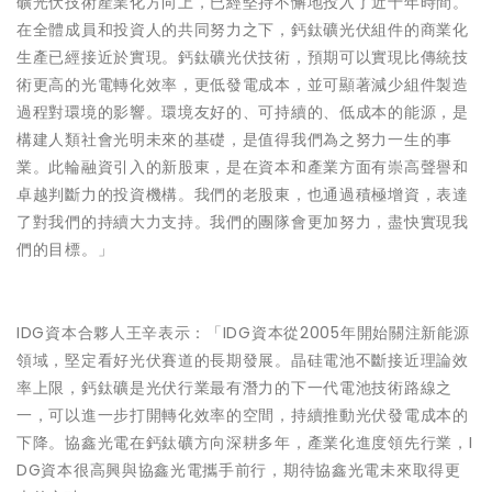
礦光伏技術產業化方向上，已經堅持不懈地投入了近十年時間。
在全體成員和投資人的共同努力之下，鈣鈦礦光伏組件的商業化
生產已經接近於實現。鈣鈦礦光伏技術，預期可以實現比傳統技
術更高的光電轉化效率，更低發電成本，並可顯著減少組件製造
過程對環境的影響。環境友好的、可持續的、低成本的能源，是
構建人類社會光明未來的基礎，是值得我們為之努力一生的事
業。此輪融資引入的新股東，是在資本和產業方面有崇高聲譽和
卓越判斷力的投資機構。我們的老股東，也通過積極增資，表達
了對我們的持續大力支持。我們的團隊會更加努力，盡快實現我
們的目標。」
IDG資本合夥人王辛表示：「IDG資本從2005年開始關注新能源
領域，堅定看好光伏賽道的長期發展。晶硅電池不斷接近理論效
率上限，鈣鈦礦是光伏行業最有潛力的下一代電池技術路線之
一，可以進一步打開轉化效率的空間，持續推動光伏發電成本的
下降。協鑫光電在鈣鈦礦方向深耕多年，產業化進度領先行業，I
DG資本很高興與協鑫光電攜手前行，期待協鑫光電未來取得更