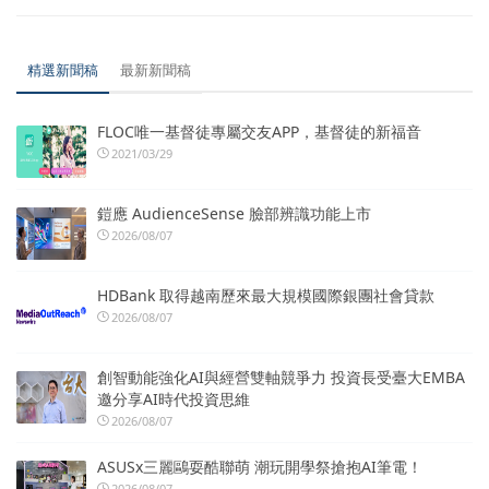
精選新聞稿
最新新聞稿
FLOC唯一基督徒專屬交友APP，基督徒的新福音
2021/03/29
鎧應 AudienceSense 臉部辨識功能上市
2026/08/07
HDBank 取得越南歷來最大規模國際銀團社會貸款
2026/08/07
創智動能強化AI與經營雙軸競爭力 投資長受臺大EMBA
邀分享AI時代投資思維
2026/08/07
ASUSx三麗鷗耍酷聯萌 潮玩開學祭搶抱AI筆電！
2026/08/07