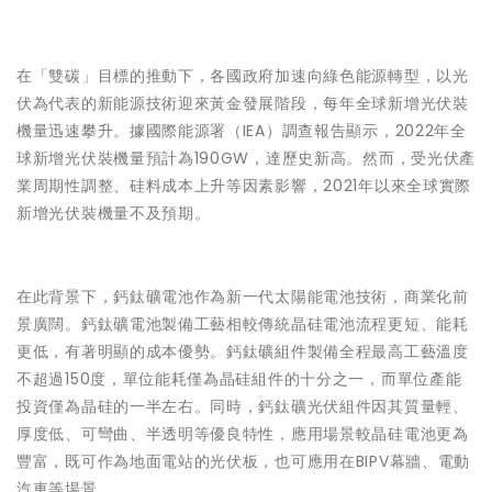
在「雙碳」目標的推動下，各國政府加速向綠色能源轉型，以光
伏為代表的新能源技術迎來黃金發展階段，每年全球新增光伏裝
機量迅速攀升。據國際能源署（IEA）調查報告顯示，2022年全
球新增光伏裝機量預計為190GW，達歷史新高。然而，受光伏產
業周期性調整、硅料成本上升等因素影響，2021年以來全球實際
新增光伏裝機量不及預期。
在此背景下，鈣鈦礦電池作為新一代太陽能電池技術，商業化前
景廣闊。鈣鈦礦電池製備工藝相較傳統晶硅電池流程更短、能耗
更低，有著明顯的成本優勢。鈣鈦礦組件製備全程最高工藝溫度
不超過150度，單位能耗僅為晶硅組件的十分之一，而單位產能
投資僅為晶硅的一半左右。同時，鈣鈦礦光伏組件因其質量輕、
厚度低、可彎曲、半透明等優良特性，應用場景較晶硅電池更為
豐富，既可作為地面電站的光伏板，也可應用在BIPV幕牆、電動
汽車等場景。