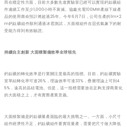
而在穩定性方面，目前大多數先進實驗室已經可以實現鈣鈦礦組
件連續工作至少1,000小時不衰減。協鑫光電100MW產線下線產
品的使用壽命預計將超過25年。今年6月7日，公司生產的1m×2
m鈣鈦礦組件順利通過冰雹測試，大面積組件在惡劣氣象下的耐
受能力得到有效驗證。
持續自主創新 大面積製備效率全球領先
鈣鈦礦的轉化效率是行業關注度最高的指標。目前，鈣鈦礦實驗
室單結轉化率可達26%，理論效率可達33%，疊層理論上可到4
5%，遠高於晶硅電池。但是，這一指標需要放在足夠支撐商業化
的大面積之上，才有實際產業意義。
大面積製備是鈣鈦礦量產面臨的最大挑戰之一。一方面，小尺寸
組件經濟性不足，鈣鈦礦組件要實現量產，需要把尺寸做大降低