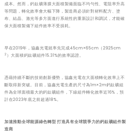
成本。然而，鈣鈦礦薄膜大面積製備面臨不均勻性、電阻率升高
等問題，轉化效率會大幅下降，製造商必須針對材料配方、塗
布、結晶、激光等多方面進行系統性的重新設計和調試，才能確
保大面積製備下組件效率不受損耗。
早在2019年，協鑫光電就率先完成45cm×65cm（2925cm
2
）大面積鈣鈦礦組件15.31%的效率認證。
憑藉持續不斷的技術創新優勢，協鑫光電在大面積轉化效率上不
斷取得新突破。目前，協鑫光電生產的尺寸為1m×2m鈣鈦礦組
件為全球面積最大的鈣鈦礦組件，下線組件轉化效率近16%，預
計在2023年底之前超過18%。
加速推動全球能源綠色轉型 打造具有全球競爭力的鈣鈦礦組件製
造商