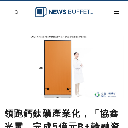
回到首頁
新聞稿分類
登入
刊登
領跑鈣鈦礦產業化，「協鑫
光電」完成5億元B+輪融資