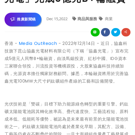
Dec 15,2022
商品與服務
商業
推廣新聞稿
香港 -
Media OutReach
- 2022年12月14日 - 近日，協鑫科
技旗下昆山協鑫光電材料有限公司（下稱「協鑫光電」）宣布完
成5億元人民幣B+輪融資，由淡馬錫投資、紅杉中國、IDG資本
三家聯合領投，川流投資等機構跟投，大股東協鑫科技持續加
碼，光源資本擔任獨家財務顧問。據悉，本輪融資將用於完善協
鑫光電100MW大尺寸鈣鈦礦組件產線的工藝和設備開發。
光伏技術是「雙碳」目標下助力能源綠色轉型的重要引擎。鈣鈦
礦太陽能電池因其轉化效率高、疊代速度快、工藝流程短、原料
成本低、低能耗等優勢，被認為是未來最有前景的太陽能電池技
術之一。鈣鈦礦太陽能電池尚處於產業化早期，其配方、設備、
工藝等仍處在不斷疊代的階段。一旦大面積組件量產工藝發展成