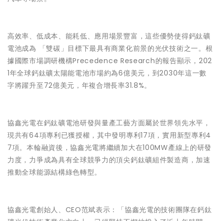
高效率、低成本、能耗低、應用場景豐富，這些優勢使得鈣鈦礦
電池成為 「雙碳」目標下最具有商業化前景的光伏技術之一。根
據國際市場調研機構Precedence Research的報告顯示，202
1年全球鈣鈦礦太陽能電池市場約為6億美元，到2030年這一數
字將躍升至72億美元，年複合增長率31.8%。
協鑫光電在鈣鈦礦電池研發與量產工藝方面屬於世界領先水平，
現共有64項專利已獲授權，其中發明專利17項，實用新型專利4
7項。本輪融資後，協鑫光電將繼續加大在100MW產線上的研發
力度，力爭成為具有全球競爭力的頂尖鈣鈦礦組件製造商，加速
推動全球能源結構綠色轉型。
協鑫光電創始人、CEO范斌表示：「協鑫光電的技術團隊在鈣鈦