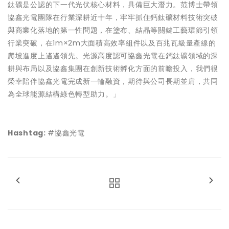
鈦礦是公認的下一代光伏核心材料，具備巨大潛力。范博士帶領
協鑫光電團隊在行業深耕近十年，牢牢抓住鈣鈦礦材料技術突破
與商業化落地的第一性問題，在塗布、結晶等關鍵工藝環節引領
行業突破，在1m×2m大面積高效率組件以及百兆瓦級量產線的
爬坡進度上遙遙領先。光源高度認可協鑫光電在鈣鈦礦領域的深
耕與布局以及協鑫集團在創新技術孵化方面的前瞻投入，我們很
榮幸陪伴協鑫光電完成新一輪融資，期待與公司長期並肩，共同
為全球能源結構綠色轉型助力。」
Hashtag:
#協鑫光電