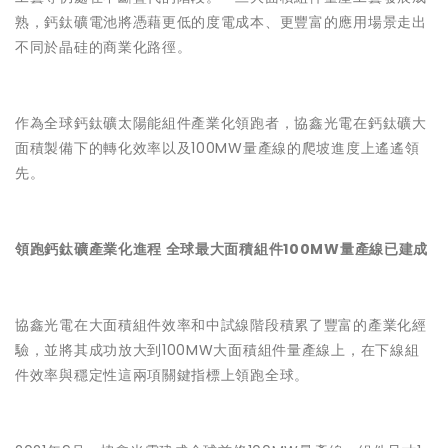
熟，鈣鈦礦電池將憑藉更低的度電成本、更豐富的應用場景走出
不同於晶硅的商業化路徑。
作為全球鈣鈦礦太陽能組件產業化領跑者，協鑫光電在鈣鈦礦大
面積製備下的轉化效率以及100MW量產線的爬坡進度上遙遙領
先。
領跑鈣鈦礦產業化進程 全球最大面積組件100MW量產線已建成
協鑫光電在大面積組件效率和中試線階段積累了豐富的產業化經
驗，並將其成功放大到100MW大面積組件量產線上，在下線組
件效率與穩定性這兩項關鍵指標上領跑全球。