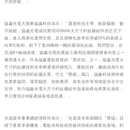
大的突破。」
協鑫光電大股東協鑫科技表示：「通過科技主導、創新驅動、數
字賦能，協鑫光電成功實現100MW大尺寸鈣鈦礦組件的正式下
線，進入商業化運營生態，並且使轉化效率在突破16%的基礎上
向18%衝刺，創下了業內獨樹一幟的最領先紀錄。我們堅信，在
完成B+輪融資後，協鑫光電的產線工藝和設備開發將會向更上一
層再邁大步。作為協鑫重點發展的『黑科技』之一，協鑫光電大
尺寸鈣鈦礦技術未來將通過持續投入、重點扶持，繼續成為引領
全行業的頭部鈣鈦礦企業。佇立『雙碳』風口，協鑫科技將持續
在產業協同、場景驗證、技術應用、資本合作等領域提供全方位
支持，助力協鑫光電大尺寸鈣鈦礦組件加速規模化商業化進程，
早日實現GW級產線落地及投產。」
光源資本董事總經理薛玲表示：「光源資本長期關注『雙碳』目
標下產業革新機會，重點布局技術突破與技術的產業化落地。鈣