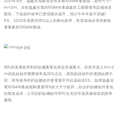
2021年9月，協鑫光電建成全球首條100MW量產線，組件尺寸1
m×2m。目前協鑫光電的100MW產線處於工藝開發和設備改造
階段，下線組件效率已實現穩步提升，預計今年年底可突破1
6%，2023年底實現18%以上的轉化效率，有望成為全球首條跑
通量產的100MW產線。
18%的達產效率對鈣鈦礦產業化來說意義重大。目前市面上1m×2
m的晶硅組件實際效率為20%左右，因與晶硅組件的電路結構不
同，同等效率的鈣鈦礦組件發電量平均比晶硅高5%。如果協鑫光
電100MW產線能夠量產18%的大尺寸組件，結合鈣鈦礦組件更低
的製造成本，公司的鈣鈦礦組件即可在光伏市場具備相當的競爭
優勢。