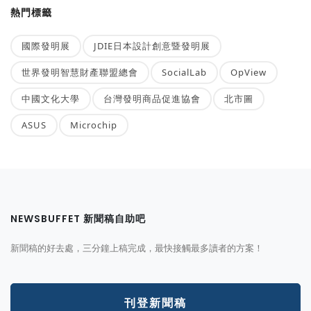
熱門標籤
國際發明展
JDIE日本設計創意暨發明展
世界發明智慧財產聯盟總會
SocialLab
OpView
中國文化大學
台灣發明商品促進協會
北市圖
ASUS
Microchip
NEWSBUFFET 新聞稿自助吧
新聞稿的好去處，三分鐘上稿完成，最快接觸最多讀者的方案！
刊登新聞稿