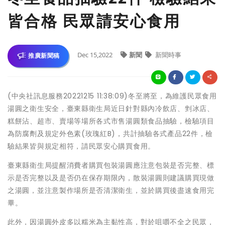
皆合格 民眾請安心食用
Dec 15,2022
新聞
新聞時事
推廣新聞稿
(中央社訊息服務20221215 11:38:09)冬至將至，為維護民眾食用
湯圓之衛生安全，臺東縣衛生局近日針對縣內冷飲店、剉冰店、
糕餅沾、超市、賣場等場所各式市售湯圓類食品抽驗，檢驗項目
為防腐劑及規定外色素(玫瑰紅B)，共計抽驗各式產品22件，檢
驗結果皆與規定相符，請民眾安心購買食用。
臺東縣衛生局提醒消費者購買包裝湯圓應注意包裝是否完整、標
示是否完整以及是否仍在保存期限內，散裝湯圓則建議購買現做
之湯圓，並注意製作場所是否清潔衛生，並於購買後盡速食用完
畢。
此外，因湯圓外皮多以糯米為主黏性高，對於咀嚼不全之民眾，