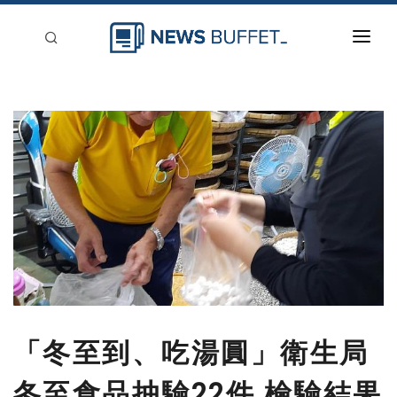
回到首頁
新聞稿分類
登入
刊登
「冬至到、吃湯圓」衛生局
冬至食品抽驗22件 檢驗結果