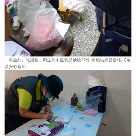
「冬至到、吃湯圓」衛生局冬至食品抽驗22件 檢驗結果皆合格 民眾
請安心食用