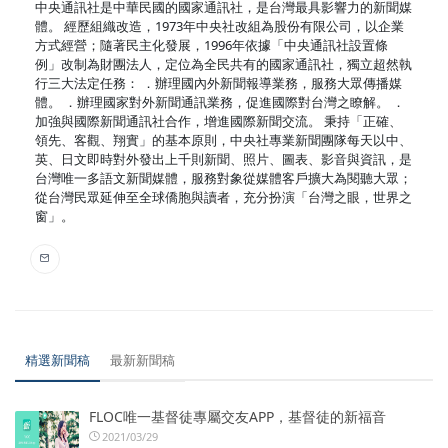
中央通訊社是中華民國的國家通訊社，是台灣最具影響力的新聞媒
體。 經歷組織改造，1973年中央社改組為股份有限公司，以企業
方式經營；隨著民主化發展，1996年依據「中央通訊社設置條
例」改制為財團法人，定位為全民共有的國家通訊社，獨立超然執
行三大法定任務： ．辦理國內外新聞報導業務，服務大眾傳播媒
體。 ．辦理國家對外新聞通訊業務，促進國際對台灣之瞭解。 ．
加強與國際新聞通訊社合作，增進國際新聞交流。 秉持「正確、
領先、客觀、翔實」的基本原則，中央社專業新聞團隊每天以中、
英、日文即時對外發出上千則新聞、照片、圖表、影音與資訊，是
台灣唯一多語文新聞媒體，服務對象從媒體客戶擴大為閱聽大眾；
從台灣民眾延伸至全球僑胞與讀者，充分扮演「台灣之眼，世界之
窗」。
精選新聞稿
最新新聞稿
FLOC唯一基督徒專屬交友APP，基督徒的新福音
2021/03/29