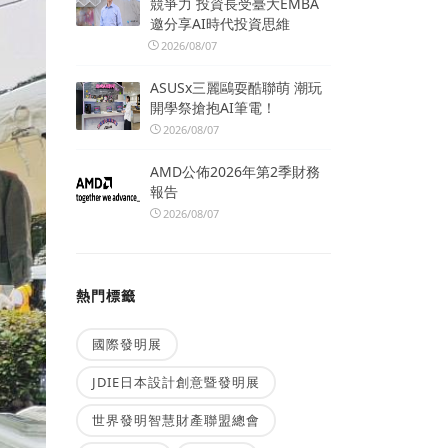
競爭力 投資長受臺大EMBA
邀分享AI時代投資思維
2026/08/07
ASUSx三麗鷗耍酷聯萌 潮玩
開學祭搶抱AI筆電！
2026/08/07
AMD公佈2026年第2季財務
報告
2026/08/07
熱門標籤
國際發明展
JDIE日本設計創意暨發明展
世界發明智慧財產聯盟總會