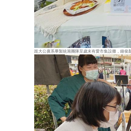
崑大公廣系畢製統籌團隊至歲末有愛市集設攤，鐘俊顏