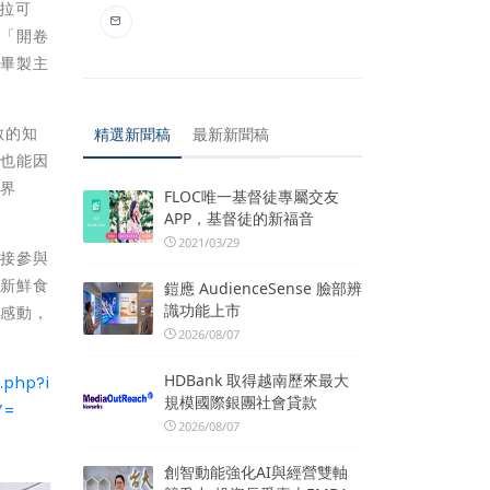
拉可
的「開卷
廣畢製主
數的知
精選新聞稿
最新新聞稿
，也能因
零界
FLOC唯一基督徒專屬交友
APP，基督徒的新福音
2021/03/29
直接參與
購新鮮食
鎧應 AudienceSense 臉部辨
識功能上市
的感動，
2026/08/07
HDBank 取得越南歷來最大
.php?i
規模國際銀團社會貸款
Y=
2026/08/07
創智動能強化AI與經營雙軸