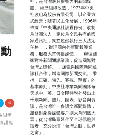
社，是台灣最具影響力的新聞媒
體。 經歷組織改造，1973年中央
社改組為股份有限公司，以企業方
式經營；隨著民主化發展，1996年
依據「中央通訊社設置條例」改制
為財團法人，定位為全民共有的國
家通訊社，獨立超然執行三大法定
任務： ．辦理國內外新聞報導業
互動
務，服務大眾傳播媒體。 ．辦理國
家對外新聞通訊業務，促進國際對
台灣之瞭解。 ．加強與國際新聞通
訊社合作，增進國際新聞交流。 秉
持「正確、領先、客觀、翔實」的
基本原則，中央社專業新聞團隊每
天以中、英、日文即時對外發出上
千則新聞、照片、圖表、影音與資
訊，是台灣唯一多語文新聞媒體，
服務對象從媒體客戶擴大為閱聽大
中兩組畢
眾；從台灣民眾延伸至全球僑胞與
輕食甜點
讀者，充分扮演「台灣之眼，世界
之窗」。