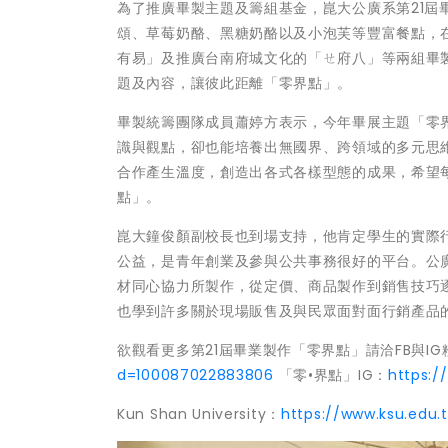
為了推廣畢製主題及籌組基金，崑大公廣系第21
頌、草莓奶酪、黑糖奶酪以及小泡芙等豐富餐點，
有易」及推廣台南府城文化的「ㄝ府八」等兩組畢
題及內容，讓彼此距離「零界點」。
畢製統籌團隊成員蕭婷方表示，今年畢展主題「零
識與觀點，卻也能培養出無國界、跨領域的多元思
合作產生溫度，創造出各式各樣型態的成果，希望
點」。
崑大鐘俊顏副校長也到場支持，他肯定學生的實際
公益，是青年創業及參與公共事務很好的平台。公
材同心協力所製作，從定價、商品製作到銷售技巧
也學到許多關於現場販售及與民眾面對面行銷產品
欲觀看更多第21屆畢業製作「零界點」請洽FB與IG
d=100087022883806
「零•界點」IG：
https:/
Kun Shan University：
https://www.ksu.edu.