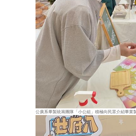
公廣系畢製統籌團隊「小公組」積極向民眾介紹畢業