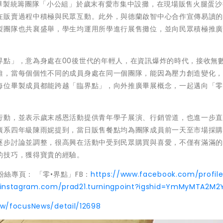
屆畢製統籌團隊「小公組」於歲末有愛市集中設攤，在現場販售火腿蛋沙
在販賣過程中積極與民眾互動。此外，與德蘭啟智中心合作宣傳易讀
製團隊也共襄盛舉，學生均運用所學進行展售攤位，並向民眾積極推
界點」，意為身處在00後世代的年輕人，在資訊爆炸的時代，接收無
維，當每個個性不同的成員身處在同一個團隊，能因為壓力創造變化
每位畢製成員都能跨越「臨界點」，向外推廣畢展概念，一起邁向「
行動，並表示歲末感恩活動提供青年學子展演、行銷管道，也進一步
廣系四年級陳雨妮提到，當日販售餐點均為團隊成員前一天至市場採
逐步討論並調整，很高興在活動中受到民眾購買與喜愛，不僅有滿滿
的技巧，獲得寶貴的經驗。
粉絲專頁： 「零•界點」FB：
https://www.facebook.com/profile
/instagram.com/prad21.turningpoint?igshid=YmMyMTA2M2
tw/focusNews/detail/12698