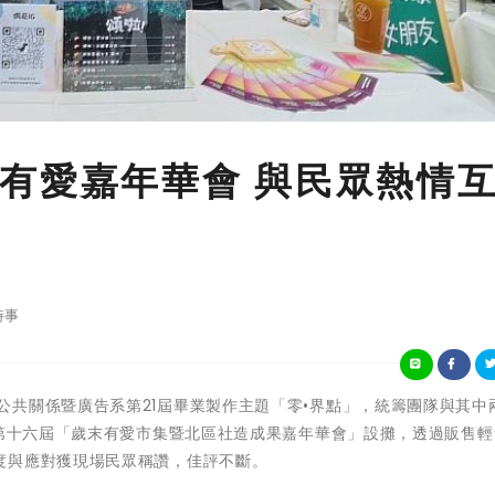
有愛嘉年華會 與民眾熱情
時事
山科技大學公共關係暨廣告系第21屆畢業製作主題「零•界點」，統籌團隊與其
的第十六屆「歲末有愛市集暨北區社造成果嘉年華會」設攤，透過販售
度與應對獲現場民眾稱讚，佳評不斷。