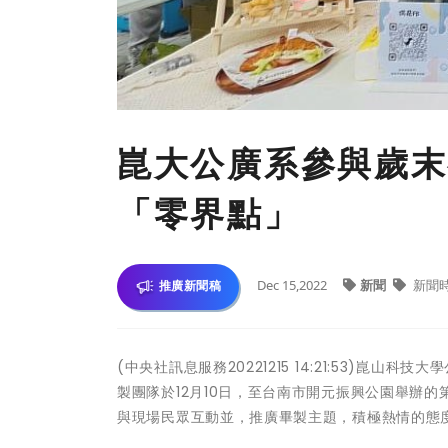
崑大公廣系參與歲末
「零界點」
Dec 15,2022
新聞
新聞
推廣新聞稿
(中央社訊息服務20221215 14:21:53)崑
製團隊於12月10日，至台南市開元振興公園舉辦
與現場民眾互動並，推廣畢製主題，積極熱情的態