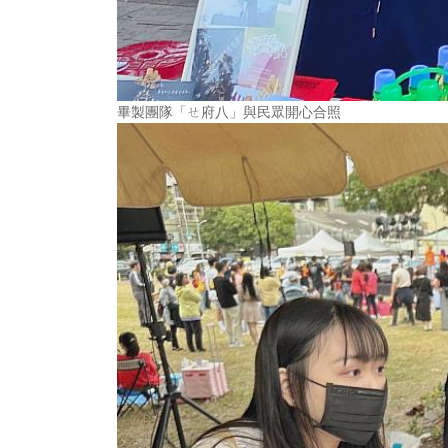
畢製團隊「ㄝ府八」與民眾開心合照