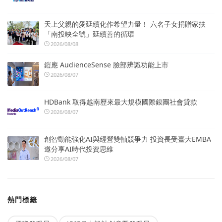
天上父親的愛延續化作希望力量！ 六名子女捐贈家扶
「南投映全號」延續善的循環
2026/08/08
鎧應 AudienceSense 臉部辨識功能上市
2026/08/07
HDBank 取得越南歷來最大規模國際銀團社會貸款
2026/08/07
創智動能強化AI與經營雙軸競爭力 投資長受臺大EMBA
邀分享AI時代投資思維
2026/08/07
熱門標籤