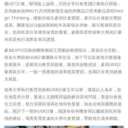
國U2T計畫，辦理線上論壇，共同分享社會實踐計畫執行經驗，
並與姊妹校RMUTL共同開創慢意涵的跨國設計思考數位課程Desi
gn Thinking，捲動外籍生參與社會實踐，展示出社會責任豐碩
成果。團隊並以Q版諸羅樹蛙作為展場吉祥物，吸引觀展民眾目
光，也與民眾分享環境保育的重要，參觀民眾對南華大學的計畫
內容及執行成果皆表示讚賞。
參加EXPO活動的團隊教師王慧蘭副教授指出，透過此次活動，
與各大專院校USR計畫團隊分享交流，除了可以促進地方實踐蓬
勃發展外，更展現出教育的能量。陳惠民副教授說，參與USR計
畫將屆五年，一點一滴累積的成果相當豐碩，也期許未來持續擴
大效益。
南華大學執行教育部推動USR計畫五年以來，遵循以人為本，從
在地需求出發，透過人文關懷與協助解決區域問題，善盡社會責
任之目標，努力深耕區域與在地特色發展，強化在地與國際的連
結。期許下一期的USR計畫，能讓各校有機會得以繼續深化與場
域的連結，落實更寬更遠的大學社會實踐，帶動地方成長動能。