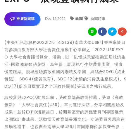
Dec 15,2022
新聞
新聞時事
推廣新聞稿
(中央社訊息服務20221215 14:21:39)南華大學USR計畫團隊於日
前參加由教育部大學社會責任推動中心舉辦之「2022 USR EXP
O 大學社會實踐博覽會」活動，以「以慢城意涵推動宜居城鎮生
活-國際連結類萌芽型」為主題，展現執行生態農業產業、慢食
慢遊鏈結、慢城經驗擴散至國內場域及泰國，與結合SDG2(終止
飢餓)、SDG4(優質教育)、SDG 12(永續的消費及生產模式)、S
DG 17(促進目標實現之全球夥伴關係)等四項之執行成果。
該校參與EXPO活動展出前，受教育部高教司推薦，受邀《高教
創新》「大學社會責任(USR)」單元進行採訪，分享相關經驗及
成果；並於EXPO活動當日，於開幕區旁的評鑑雙月刊專區展示
出團隊計畫成果。活動當天教育部長潘文忠、立法委員吳思瑤在
展場巡禮中，也親自至南華大學USR計畫團隊攤位參觀並合影，