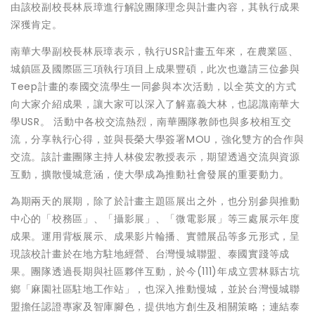
由該校副校長林辰璋進行解說團隊理念與計畫內容，其執行成果
深獲肯定。
南華大學副校長林辰璋表示，執行USR計畫五年來，在農業區、
城鎮區及國際區三項執行項目上成果豐碩，此次也邀請三位參與
Teep計畫的泰國交流學生一同參與本次活動，以全英文的方式
向大家介紹成果，讓大家可以深入了解嘉義大林，也認識南華大
學USR。 活動中各校交流熱烈，南華團隊教師也與多校相互交
流，分享執行心得，並與長榮大學簽署MOU，強化雙方的合作與
交流。該計畫團隊主持人林俊宏教授表示，期望透過交流與資源
互動，擴散慢城意涵，使大學成為推動社會發展的重要動力。
為期兩天的展期，除了於計畫主題區展出之外，也分別參與推動
中心的「校務區」、「攝影展」、「微電影展」等三處展示年度
成果。運用背板展示、成果影片輪播、實體展品等多元形式，呈
現該校計畫於在地方駐地經營、台灣慢城聯盟、泰國實踐等成
果。團隊透過長期與社區夥伴互動，於今(111)年成立雲林縣古坑
鄉「麻園社區駐地工作站」，也深入推動慢城，並於台灣慢城聯
盟擔任認證專家及智庫腳色，提供地方創生及相關策略；連結泰