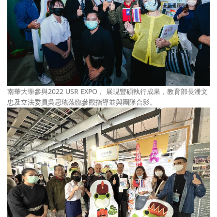
南華大學參與2022 USR EXPO， 展現豐碩執行成果，教育部長潘文
忠及立法委員吳思瑤蒞臨參觀指導並與團隊合影。