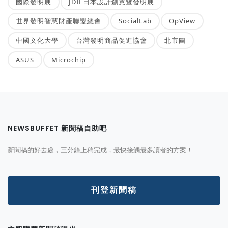
國際發明展
JDIE日本設計創意暨發明展
世界發明智慧財產聯盟總會
SocialLab
OpView
中國文化大學
台灣發明商品促進協會
北市圖
ASUS
Microchip
NEWSBUFFET 新聞稿自助吧
新聞稿的好去處，三分鐘上稿完成，最快接觸最多讀者的方案！
刊登新聞稿