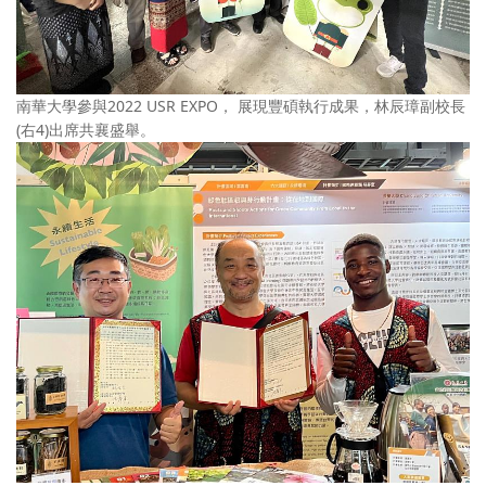
南華大學參與2022 USR EXPO， 展現豐碩執行成果，林辰璋副校長
(右4)出席共襄盛舉。