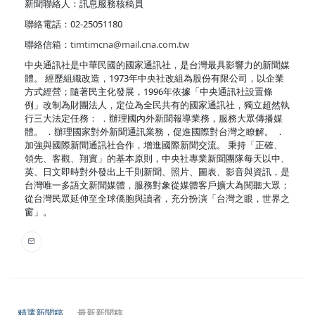
新聞聯絡人：訊息服務核稿員
聯絡電話：02-25051180
聯絡信箱：
timtimcna@mail.cna.com.tw
中央通訊社是中華民國的國家通訊社，是台灣最具影響力的新聞媒
體。 經歷組織改造，1973年中央社改組為股份有限公司，以企業
方式經營；隨著民主化發展，1996年依據「中央通訊社設置條
例」改制為財團法人，定位為全民共有的國家通訊社，獨立超然執
行三大法定任務： ．辦理國內外新聞報導業務，服務大眾傳播媒
體。 ．辦理國家對外新聞通訊業務，促進國際對台灣之瞭解。 ．
加強與國際新聞通訊社合作，增進國際新聞交流。 秉持「正確、
領先、客觀、翔實」的基本原則，中央社專業新聞團隊每天以中、
英、日文即時對外發出上千則新聞、照片、圖表、影音與資訊，是
台灣唯一多語文新聞媒體，服務對象從媒體客戶擴大為閱聽大眾；
從台灣民眾延伸至全球僑胞與讀者，充分扮演「台灣之眼，世界之
窗」。
精選新聞稿
最新新聞稿