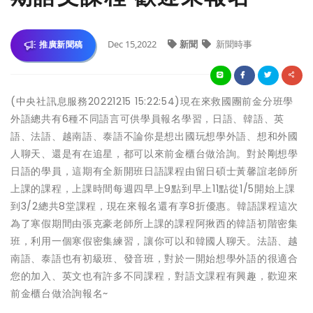
Dec 15,2022
新聞
新聞時事
推廣新聞稿
(中央社訊息服務20221215 15:22:54)現在來救國團前金分班學
外語總共有6種不同語言可供學員報名學習，日語、韓語、英
語、法語、越南語、泰語不論你是想出國玩想學外語、想和外國
人聊天、還是有在追星，都可以來前金櫃台做洽詢。對於剛想學
日語的學員，這期有全新開班日語課程由留日碩士黃馨誼老師所
上課的課程，上課時間每週四早上9點到早上11點從1/5開始上課
到3/2總共8堂課程，現在來報名還有享8折優惠。韓語課程這次
為了寒假期間由張克豪老師所上課的課程阿揪西的韓語初階密集
班，利用一個寒假密集練習，讓你可以和韓國人聊天。法語、越
南語、泰語也有初級班、發音班，對於一開始想學外語的很適合
您的加入、英文也有許多不同課程，對語文課程有興趣，歡迎來
前金櫃台做洽詢報名~