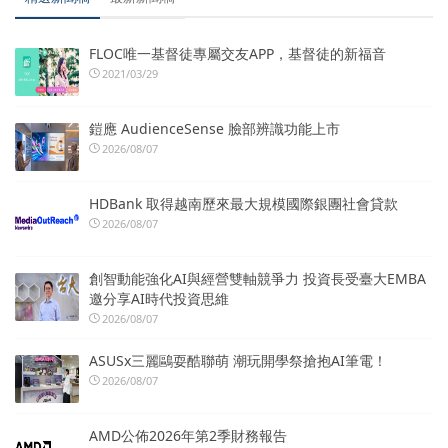
FLOC唯一基督徒專屬交友APP，基督徒的新福音
2021/03/29
鎧應 AudienceSense 臉部辨識功能上市
2026/08/07
HDBank 取得越南歷來最大規模國際銀團社會貸款
2026/08/07
創智動能強化AI與經營雙軸競爭力 投資長受臺大EMBA
邀分享AI時代投資思維
2026/08/07
ASUSx三麗鷗耍酷聯萌 潮玩開學祭搶抱AI筆電！
2026/08/07
AMD公佈2026年第2季財務報告