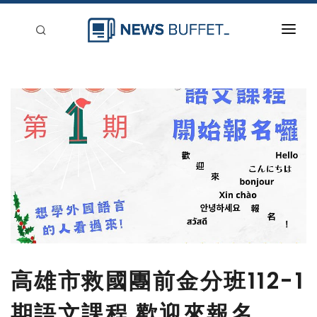
回到首頁
新聞稿分類
登入
刊登
高雄市救國團前金分班112-1
期語文課程 歡迎來報名