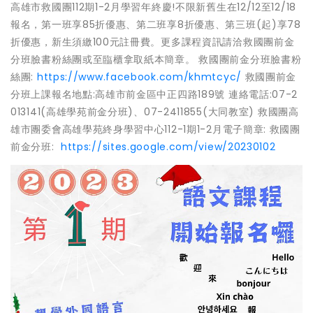
高雄市救國團112期1-2月學習年終慶!不限新舊生在12/12至12/18
報名，第一班享85折優惠、第二班享8折優惠、第三班(起)享78
折優惠，新生須繳100元註冊費。更多課程資訊請洽救國團前金
分班臉書粉絲團或至臨櫃拿取紙本簡章。 救國團前金分班臉書粉
絲團:
https://www.facebook.com/khmtcyc/
救國團前金
分班上課報名地點:高雄市前金區中正四路189號 連絡電話:07-2
013141(高雄學苑前金分班)、07-2411855(大同教室) 救國團高
雄市團委會高雄學苑終身學習中心112-1期1-2月電子簡章: 救國團
前金分班:
https://sites.google.com/view/20230102