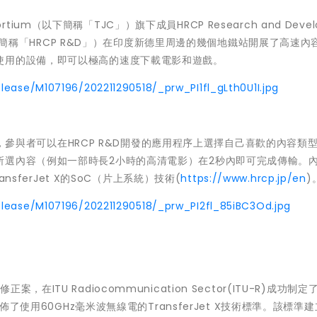
sortium（以下簡稱
「
TJC
」
）旗下成員HRCP Research and Deve
簡稱
「
HRCP R&D
」
）在印度新德里周邊的幾個地鐵站開展了高速內
使用的設備，即可以極高的速度下載電影和遊戲。
elease/M107196/202211290518/_prw_PI1fl_gLth0U1I.jpg
密狗，參與者可以在HRCP R&D開發的應用程序上選擇自己喜歡的內容類
所選內容（例如一部時長2小時的高清電影）在2秒內即可完成傳輸。
nsferJet X的SoC（片上系統）技術(
https://www.hrcp.jp/en
)
release/M107196/202211290518/_prw_PI2fl_85iBC3Od.jpg
l
標準修正案，在
ITU Radiocommunication Sector
(ITU-R)成功制定了
佈了使用60GHz毫米波無線電的TransferJet X技術標準。該標準