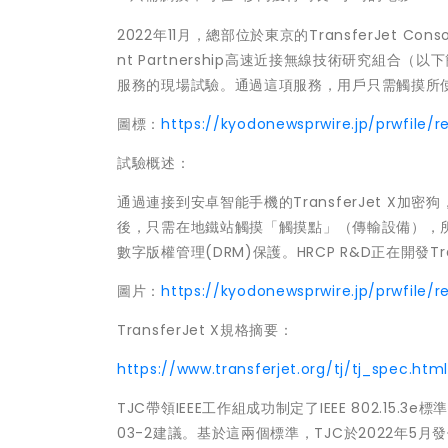
2022年11月，總部位於東京的TransferJet Con
nt Partnership
高速近接無線技術研究組合
（以下
服務的現場試驗。通過這項服務，用戶只需觸摸所
圖標：
https://kyodonewsprwire.jp/prwfile/r
試驗概述：
通過連接到安卓智能手機的TransferJet X加
後，只需在地鐵站觸摸
「
觸摸點
」
（傳輸設備），
數字版權管理(DRM)保護。HRCP R&D正在開發Tra
圖片：
https://kyodonewsprwire.jp/prwfile/
TransferJet X規格摘要：
https://www.transferjet.org/tj/tj_spec.htm
TJC帶領IEEE工作組成功制定了IEEE 802.15.3e
03-2建議。基於這兩個標準，TJC於2022年5月發