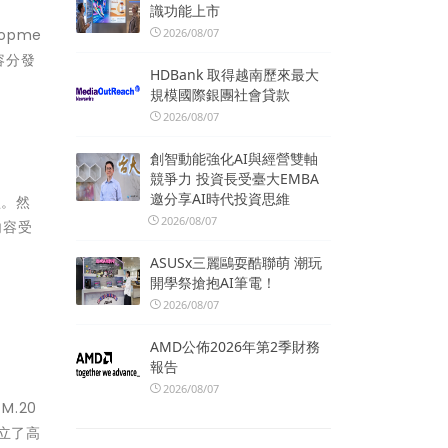
識功能上市
lopme
2026/08/07
容分發
HDBank 取得越南歷來最大
規模國際銀團社會貸款
2026/08/07
創智動能強化AI與經營雙軸
競爭力 投資長受臺大EMBA
邀分享AI時代投資思維
型。然
2026/08/07
內容受
。
ASUSx三麗鷗耍酷聯萌 潮玩
開學祭搶抱AI筆電！
2026/08/07
AMD公佈2026年第2季財務
報告
2026/08/07
M.20
建立了高