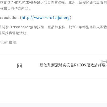
簡單，並實現了4K視頻或VR等超大容量內容傳輸。此外，所需的連接設置
過檢票口時傳送內容。
sociation (
http://www.transferjet.org
)
年，致力於開發TransferJet無線技術、產品和服務，於2011年轉型為法人團
開展推廣營銷活動。
ortium授權。
下一
新佐劑新冠肺炎疫苗ReCOV優效於輝瑞..