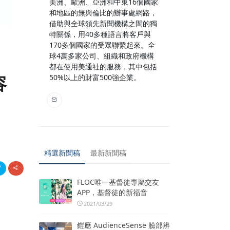
美洲、歐洲、亞洲和中東16個國家
和地區的無與倫比的辦事處網路，
借助與全球領先新聞機構之間的獨
特關係，用40多種語言將客戶與
170多個國家的受眾聯繫起來。全
球4萬多家公司、組織和政府機構
都在使用美通社的服務，其中包括
容
50%以上的財富500強企業。
精選新聞稿
最新新聞稿
FLOC唯一基督徒專屬交友
APP，基督徒的新福音
2021/03/29
鎧應 AudienceSense 臉部辨