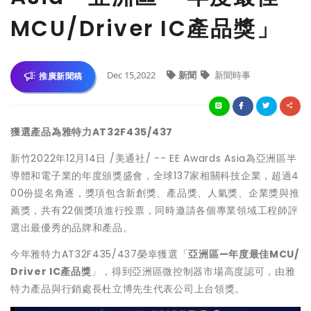
MCU/Driver IC產品獎」
Dec 15,2022
新聞
新聞時事
推廣新聞稿
獲選產品為雅特力AT32F435/437
新竹
2022年12月14日
/美通社/ -- EE Awards Asia為亞洲區半
導體和電子業的年度頒獎盛會，全球137家相關科技企業，超過4
00份提名角逐，獎項包含新創獎、產品獎、人氣獎、企業獎與推
薦獎，共有22個獎項進行投票，同時邀請各個專業領域工程師評
選出最優秀的品牌和產品。
今年雅特力AT32F435/437榮幸獲選「
亞
洲
區—年度最佳
MCU/
Driver IC產品獎
」，得到亞洲區微控制器市場高度認可，由雅
特力產品與行銷處長杜立博先生代表公司上台領獎。