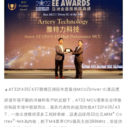
▲AT32F435/437榮獲亞洲區年度最佳MCU/Driver IC產品獎
經過市場不斷的淬鍊和客戶的反饋下，AT32 MCU逐漸在全球微
控制器市場中脫穎而出，最具代表性的超高性能AT32F435/43
®
7，一推出便獲得眾多工程師青睞，該產品採用32位元ARM
Co
®
rtex
-M4為內核，創下M4業界CPU最高主頻288MHz，並提供