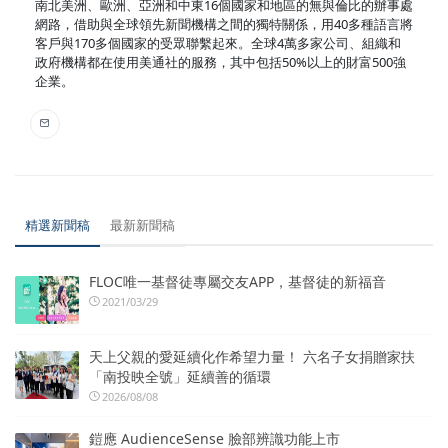
南北美洲、歐洲、亞洲和中東16個國家和地區的無與倫比的辦事處
網路，借助與全球領先新聞機構之間的獨特關係，用40多種語言將
客戶與170多個國家的受眾聯繫起來。全球4萬多家公司、組織和
政府機構都在使用美通社的服務，其中包括50%以上的財富500強
企業。
精選新聞稿
最新新聞稿
FLOC唯一基督徒專屬交友APP，基督徒的新福音
2021/03/29
天上父親的愛延續化作希望力量！ 六名子女捐贈家扶
「南投映全號」延續善的循環
2026/08/08
鎧應 AudienceSense 臉部辨識功能上市