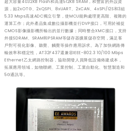
超大容量4032KB Flash和高達512KB SRAM，和豐富的外設資
源，如2xOTG、2xQSPI、8xUART、2xCAN、4xSPI/I2S和3組
5.33 Msps高速ADC獨立引擎，使MCU能夠處理更高階、複雜的
運算工作；此外產品集成數位攝影機並行DVP接口，可用於補捉
CMOS影像攝影機所輸出的並行數據；同時整合XMC接口，支持
外接SDRAM、SRAM和PSRAM等儲存器擴展儲存空間，滿足客
戶對可視化影像、聽覺、觸覺等操作應用訴求。為了加快網路傳
輸效率和穩定性，AT32F437還兼容IEEE-802.3 10/100 Mbps
Ethernet乙太網路控制器，協助開發人員降低設備佈建成本，
拓展應用領域，如物聯網、工業控制、工業自動化、智慧製造和
5G通訊等。