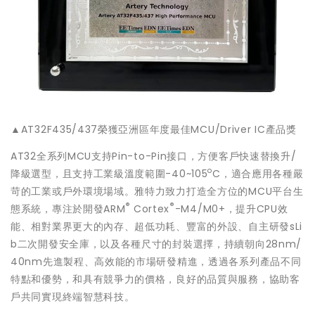
▲AT32F435/437榮獲亞洲區年度最佳MCU/Driver IC產品獎
AT32全系列MCU支持Pin-to-Pin接口，方便客戶快速替換升/
o
降級選型，且支持工業級溫度範圍-40~105
C，適合應用各種嚴
苛的工業或戶外環境場域。雅特力致力打造全方位的MCU平台生
®
®
態系統，專注於開發ARM
Cortex
-M4/M0+，提升CPU效
能、相對業界更大的內存、超低功耗、豐富的外設、自主研發sLi
b二次開發安全庫，以及各種尺寸的封裝選擇，持續朝向28nm/
40nm先進製程、高效能的市場研發精進，透過各系列產品不同
特點和優勢，和具有競爭力的價格，良好的品質與服務，協助客
戶共同實現終端智慧科技。