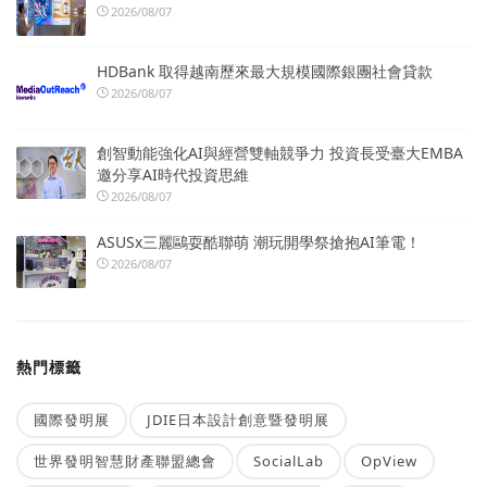
2026/08/07
HDBank 取得越南歷來最大規模國際銀團社會貸款
2026/08/07
創智動能強化AI與經營雙軸競爭力 投資長受臺大EMBA
邀分享AI時代投資思維
2026/08/07
ASUSx三麗鷗耍酷聯萌 潮玩開學祭搶抱AI筆電！
2026/08/07
熱門標籤
國際發明展
JDIE日本設計創意暨發明展
世界發明智慧財產聯盟總會
SocialLab
OpView