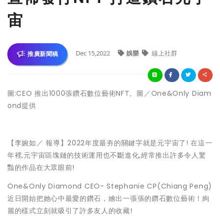
宙
Dec 15,2022
娛樂
線上社群
推廣新聞稿
圖:CEO 推出1000張鑽石數位藝術NFT。圖／One&Only Diam
ond提供
【李婉如／ 報導】2022年度最夯的關鍵字就是元宇宙了! 在這一
年裡,元宇宙區塊鏈的技術運用也不斷進化,經常推出許多令人驚
豔的作品在大眾眼前!
One&Only Diamond CEO- Stephanie CP(Chiang Peng)
近日開始把她心中最愛的鑽石，繪出一張張的鑽石數位藝術！絢
麗的樣式立刻就吸引了許多友人的收藏!