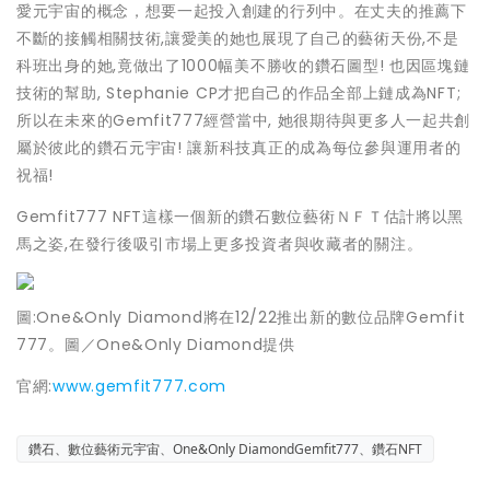
愛元宇宙的概念，想要一起投入創建的行列中。在丈夫的推薦下
不斷的接觸相關技術,讓愛美的她也展現了自己的藝術天份,不是
科班出身的她,竟做出了1000幅美不勝收的鑽石圖型! 也因區塊鏈
技術的幫助, Stephanie CP才把自己的作品全部上鏈成為NFT;
所以在未來的Gemfit777經營當中, 她很期待與更多人一起共創
屬於彼此的鑽石元宇宙! 讓新科技真正的成為每位參與運用者的
祝福!
Gemfit777 NFT這樣一個新的鑽石數位藝術ＮＦＴ估計將以黑
馬之姿,在發行後吸引市場上更多投資者與收藏者的關注。
圖:One&Only Diamond將在12/22推出新的數位品牌Gemfit
777。圖／One&Only Diamond提供
官網:
www.gemfit777.com
鑽石、數位藝術元宇宙、One&Only DiamondGemfit777、鑽石NFT