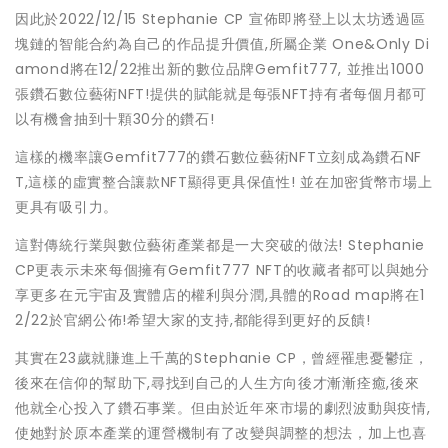
因此於2022/12/15 Stephanie CP 宣佈即將登上以太坊透過區
塊鏈的智能合約為自己的作品提升價值,所屬企業 One&Only Di
amond將在12/22推出新的數位品牌Gemfit777, 並推出1000
張鑽石數位藝術NFT!提供的賦能就是每張NFT持有者每個月都可
以有機會抽到十顆30分的鑽石!
這樣的機率讓Gemfit777的鑽石數位藝術NFT立刻成為鑽石NF
T,這樣的虛實整合讓款NFT顯得更具保值性! 並在加密貨幣市場上
更具有吸引力。
這對傳統行業與數位藝術產業都是一大突破的做法! Stephanie
CP更表示未來每個擁有Gemfit777 NFT的收藏者都可以與她分
享更多在元宇宙及實體店的權利與分潤,具體的Road map將在1
2/22於官網公佈!希望大家的支持,都能得到更好的反饋!
其實在23歲就賺進上千萬的Stephanie CP，曾經罹患憂鬱症，
後來在信仰的幫助下,尋找到自己的人生方向後才漸漸痊癒,後來
他就全心投入了鑽石事業。但由於近年來市場的劇烈波動與疫情,
使她對於原本產業的運營機制有了改變與調整的想法，加上也喜