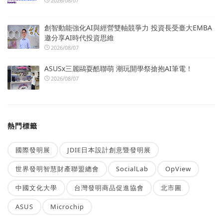
2026/08/07
創智動能強化AI與經營雙軸競爭力 投資長受臺大EMBA
邀分享AI時代投資思維
2026/08/07
ASUSx三麗鷗耍酷聯萌 潮玩開學祭搶抱AI筆電！
2026/08/07
熱門標籤
國際發明展
JDIE日本設計創意暨發明展
世界發明智慧財產聯盟總會
SocialLab
OpView
中國文化大學
台灣發明商品促進協會
北市圖
ASUS
Microchip