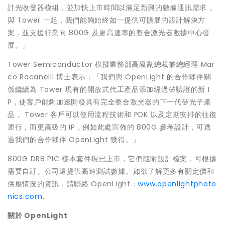
計光收發器模組，並加快上市時間以滿足新興的數據通訊需求 。
與 Tower 一起，我們能夠始終如一提供可擴展的設計解決方
案，並支援行業向 800G 及更高速率的整合激光器數據中心發
展。」
Tower Semiconductor 模擬業務部高級副總裁兼總經理
Mar
co Racanelli
博士表示：「我們與 OpenLight 的合作夥伴關
係繼續為 Tower 現有的開放式代工產品添加經過矽驗證的新 I
P，使客戶能夠加速開發具有完全整合激光器的下一代矽光子產
品 。Tower 客戶可以使用流程技術和 PDK 以及定期安排的往復
運行，而更高級的 IP，例如此處宣佈的 800G 參考設計，可透
過我們的合作夥伴 OpenLight 獲得。」
800G DR8 PIC 樣本套件現已上市，它們隨附設計檔案，可根據
需要自訂。公司還提供高速測試數據。如欲了解更多有關定價和
供應情況的資訊，請聯絡 OpenLight：
www.openlightphoto
nics.com
.
關於
OpenLight