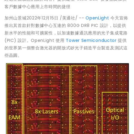
客
戶數據中心應用上市時間的捷徑
加州山景城
2022年12月15日
/美通社/ --
OpenLight
今天宣佈
推出其首款針對數據中心互連的 800G DR8 PIC 設計，以提供
新水平的性能和可擴展性，以加速數據通訊應用的光子集成電路
(PIC) 設計。OpenLight 使用
Tower Semiconductor
提供
的世界第一個整合激光器的開放式矽光子鑄造平台製造及測試這
些晶圓。