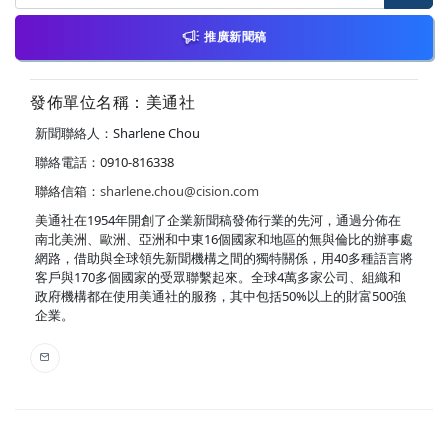
推廣新聞稿
發佈單位名稱：美通社
新聞聯絡人：Sharlene Chou
聯絡電話：0910-816338
聯絡信箱：
sharlene.chou@cision.com
美通社在1954年開創了企業新聞稿發佈行業的先河，通過分佈在
南北美洲、歐洲、亞洲和中東16個國家和地區的無與倫比的辦事處
網路，借助與全球領先新聞機構之間的獨特關係，用40多種語言將
客戶與170多個國家的受眾聯繫起來。全球4萬多家公司、組織和
政府機構都在使用美通社的服務，其中包括50%以上的財富500強
企業。