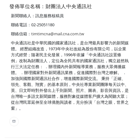
發佈單位名稱：財團法人中央通訊社
新聞聯絡人：訊息服務核稿員
聯絡電話：02-25051180
聯絡信箱：
timtimcna@mail.cna.com.tw
中央通訊社是中華民國的國家通訊社，是台灣最具影響力的新聞媒
體。 經歷組織改造，1973年中央社改組為股份有限公司，以企業
方式經營；隨著民主化發展，1996年依據「中央通訊社設置條
例」改制為財團法人，定位為全民共有的國家通訊社，獨立超然執
行三大法定任務： ．辦理國內外新聞報導業務，服務大眾傳播媒
體。 ．辦理國家對外新聞通訊業務，促進國際對台灣之瞭解。 ．
加強與國際新聞通訊社合作，增進國際新聞交流。 秉持「正確、
領先、客觀、翔實」的基本原則，中央社專業新聞團隊每天以中、
英、日文即時對外發出上千則新聞、照片、圖表、影音與資訊，是
台灣唯一多語文新聞媒體，服務對象從媒體客戶擴大為閱聽大眾；
從台灣民眾延伸至全球僑胞與讀者，充分扮演「台灣之眼，世界之
窗」。