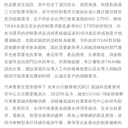
的必要資安認證，其中包含了資訊安全、原型保護、和隱私保護
三大控制要求面向，其中的控制要求又能組合成八種評鑑目標供
受評組織選用，且不同於在台灣已發展成熟的ISO 27001，雖然
TISAX在資訊安全的控制要求都是參考ISO 27001的控制項，但
各項選用的控制要求必須經查核確認達到VDA規定的成熟度才能
通過驗證，也因此驗證的流程較為複雜。另外由於TISAX對於驗
證範圍的要求更為嚴格，因此需要參與導入與驗證稽核的部門通
常也會需要包含業務、產品管理、產品開發、生產製造、與後勤
支援等資訊部門以外的單位。何星翰提醒，有計畫取得TISAX驗
證的企業，應該適當評估導入工作的複雜程度以及在導入與驗證
階段可能需要花費的時間，以滿足客戶的相關要求。
汽車產業生態系變革下 未來出行服務模式探討 資誠科技產業研
究中心主任鄭雯隆表示，2020年迄今，雖然COVID-19疫情衝擊
汽車產業鏈的順暢供應，但根據資誠科技產業研究中心的研究顯
示，長期而言，全球汽車產業為因應全球淨零碳排、安全法規要
求，電動化、智慧化發展的趨勢，再加上車聯網的普及應用，使
得汽車轉型為可持續升級的平臺，將孕育出多樣化的創新服務內