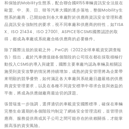
和保險的Mobility生態系，配合聯合國R155車輛資訊安全法規在
歐盟、中、美、日、韓等汽車大國的逐步落地，整個Mobility生
態系的廠商，已開始收到各大車廠對於供應商資訊安全管理和產
品資訊安全強制性的要求，視不同車廠和供應商的特性，如TISA
X、ISO 21434、ISO 27001、ASPICE等CSMS國際認證的取
得，都成為車廠或系統廠合格供應商的必要條件。
除了國際法規的規範之外，PwC的《2022全球車載資安調查報
告》指出，處於汽車價值鏈各個階段的公司現在都在採取積極行
動投入CSMS的導入與建置，國際主要車廠均認為車輛及相關設
施受到資安攻擊的情況將持續增加，成熟的資安管理將為企業帶
來明顯的競爭優勢，如何滿足各大車廠與系統廠日趨嚴格的供應
商資安管理要求，以及在各種不同資安標準中尋求合規與效益的
平衡，將成為供應鏈廠商最迫切的課題。
張晉瑞進一步強調，選擇適切的車載資安國際標準，確保在車輛
完整生命週期的各個階段均制定了網絡安全管理流程，並管理供
應商、服務提供商或其子公司之間可能存在的依賴關係，才能掌
握高漲的資安風險。