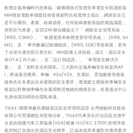
軟體定義車輛時代的來臨：建構開放式智慧型車電安全防護框架
MIH開放電動車聯盟技術發展顧問呂柏寬博士指出，網路安全已
是不分國別、產業、組織規模，任何組織都會面臨的風險議題，
而對於汽車業，在2021年聯合國提出了「 網路安全管理系統 」
(R155, CSMS) 、「 軟體更新和軟體更新管理系統 」 (R156, SU
MS)、及「 事件數據記錄儀驗證」(R160, EDR)等規範後，更有
了全球共通的指引和方針。MIH因應上述規範，成立「資訊安全
與OTA工作小組」，在「設計與認證」、「車用資安解決方
案」、及「資料安全與隱私」三大面向定義車輛安全框架與AP
I，將涵蓋供應商、車輛、RSU/V2X、充電站、雲端服務等價值
鏈角色在各產品生命週期的安全要求，透過建立開放的車輛安全
框架以對整個車輛生命週期實現無縫的網路安全，並透過去中心
化身份識別碼強化隱私保護。
TISAX-國際車廠供應鏈資訊安全管理與認證 台灣檢驗科技股份
有限公司營運總監何星翰分析，TISAX汽車安全評估訊息交換平
台是由德國汽車工業協會(VDA)根據 ISO/IEC 27001 的標準規
範所制訂並推出的資訊安全標準，已成為德系車廠對供應商要求