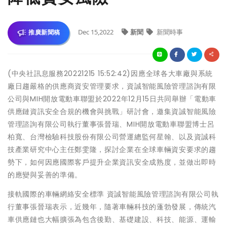
Dec 15,2022
新聞
新聞時事
推廣新聞稿
(中央社訊息服務20221215 15:52:42)因應全球各大車廠與系統
廠日趨嚴格的供應商資安管理要求，資誠智能風險管理諮詢有限
公司與MIH開放電動車聯盟於2022年12月15日共同舉辦「電動車
供應鏈資訊安全合規的機會與挑戰」研討會，邀集資誠智能風險
管理諮詢有限公司執行董事張晉瑞、MIH開放電動車聯盟博士呂
柏寬、台灣檢驗科技股份有限公司營運總監何星翰、以及資誠科
技產業研究中心主任鄭雯隆，探討企業在全球車輛資安要求的趨
勢下，如何因應國際客戶提升企業資訊安全成熟度，並做出即時
的應變與妥善的準備。
接軌國際的車輛網絡安全標準 資誠智能風險管理諮詢有限公司執
行董事張晉瑞表示，近幾年，隨著車輛科技的蓬勃發展，傳統汽
車供應鏈也大幅擴張為包含後勤、基礎建設、科技、能源、運輸