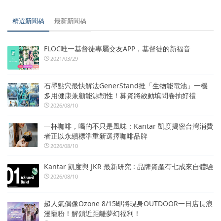
精選新聞稿
最新新聞稿
FLOC唯一基督徒專屬交友APP，基督徒的新福音
2021/03/29
石墨點穴最快解法GenerStand推「生物能電池」一機
多用健康兼顧能源韌性！募資將啟動填問卷抽好禮
2026/08/10
一杯咖啡，喝的不只是風味：Kantar 凱度揭密台灣消費
者正以永續標準重新選擇咖啡品牌
2026/08/10
Kantar 凱度與 JKR 最新研究 : 品牌資產有七成來自體驗
2026/08/10
超人氣偶像Ozone 8/15即將現身OUTDOOR一日店長浪
漫寵粉！解鎖近距離夢幻福利！