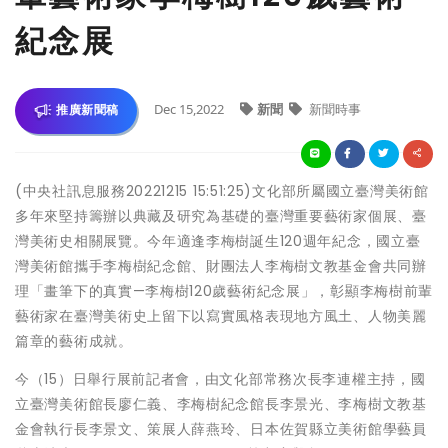
紀念展
Dec 15,2022
新聞
新聞時事
推廣新聞稿
(中央社訊息服務20221215 15:51:25)文化部所屬國立臺灣美術館
多年來堅持籌辦以典藏及研究為基礎的臺灣重要藝術家個展、臺
灣美術史相關展覽。今年適逢李梅樹誕生120週年紀念，國立臺
灣美術館攜手李梅樹紀念館、財團法人李梅樹文教基金會共同辦
理「畫筆下的真實—李梅樹120歲藝術紀念展」，彰顯李梅樹前輩
藝術家在臺灣美術史上留下以寫實風格表現地方風土、人物美麗
篇章的藝術成就。
今（15）日舉行展前記者會，由文化部常務次長李連權主持，國
立臺灣美術館長廖仁義、李梅樹紀念館長李景光、李梅樹文教基
金會執行長李景文、策展人薛燕玲、日本佐賀縣立美術館學藝員