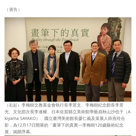
（廣告）
（右起）李梅樹文教基金會執行長李景文、李梅樹紀念館長李景
光、文化部次長李連權、日本佐賀縣立美術館學藝員秋山沙也子（A
kiyama SAYAKO）、國立臺灣美術館長廖仁義及策展人薛燕玲合
影，為12月17日開展的「畫筆下的真實—李梅樹120歲藝術紀念
展」揭開序幕。