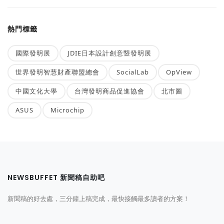
熱門標籤
國際發明展
JDIE日本設計創意暨發明展
世界發明智慧財產聯盟總會
SocialLab
OpView
中國文化大學
台灣發明商品促進協會
北市圖
ASUS
Microchip
NEWSBUFFET 新聞稿自助吧
新聞稿的好去處，三分鐘上稿完成，最快接觸最多讀者的方案！