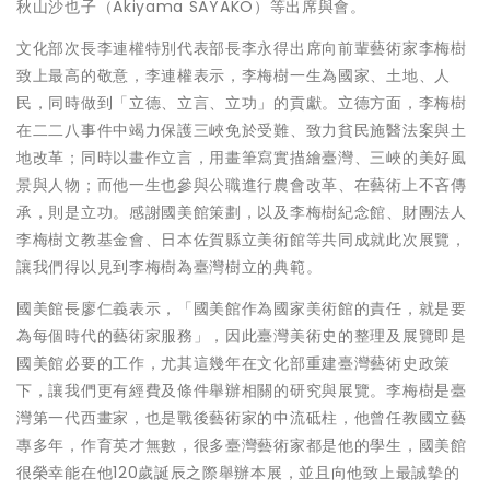
秋山沙也子（Akiyama SAYAKO）等出席與會。
文化部次長李連權特別代表部長李永得出席向前輩藝術家李梅樹
致上最高的敬意，李連權表示，李梅樹一生為國家、土地、人
民，同時做到「立德、立言、立功」的貢獻。立德方面，李梅樹
在二二八事件中竭力保護三峽免於受難、致力貧民施醫法案與土
地改革；同時以畫作立言，用畫筆寫實描繪臺灣、三峽的美好風
景與人物；而他一生也參與公職進行農會改革、在藝術上不吝傳
承，則是立功。感謝國美館策劃，以及李梅樹紀念館、財團法人
李梅樹文教基金會、日本佐賀縣立美術館等共同成就此次展覽，
讓我們得以見到李梅樹為臺灣樹立的典範。
國美館長廖仁義表示，「國美館作為國家美術館的責任，就是要
為每個時代的藝術家服務」，因此臺灣美術史的整理及展覽即是
國美館必要的工作，尤其這幾年在文化部重建臺灣藝術史政策
下，讓我們更有經費及條件舉辦相關的研究與展覽。李梅樹是臺
灣第一代西畫家，也是戰後藝術家的中流砥柱，他曾任教國立藝
專多年，作育英才無數，很多臺灣藝術家都是他的學生，國美館
很榮幸能在他120歲誕辰之際舉辦本展，並且向他致上最誠摰的