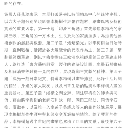
匠的存在。
策展人薛燕玲表示，本展打破過去以時間軸為中心的線性史觀，
以六大子題分別呈現影響李梅樹生涯創作題材、繪畫風格及藝術
實踐的重要因素。第一子題「印象三角湧」首先聚焦李梅樹的家
鄉三峽，三角湧的一方水土、生長於此的家族血脈，為滋養他藝
術創作的起點與根源。第二子題「熠熠榮光」以李梅樹自日治時
期一直到戰後，活躍於各大展覽會的代表作為主。第三子題「擘
劃祖師廟重建」則以李梅樹擔任三峽清水祖師廟第三次重建主持
人，為打造「東方藝術殿堂」製作的建築設計圖、水墨石雕畫稿
及相關油畫等難得一見的作品，展現為鄉里貢獻的精神。第四子
題「流光一刻日常紀實」特選李梅樹以畫筆捕捉、紀錄生活片刻
的精品，身邊的家人親友，以及日常生活的點滴即李梅樹入畫的
重要題材。第五子題「縱橫之間交輝」關注李梅樹的師承與同
儕，藉由將李梅樹的老師石川欽一郎、岡田三郎助、同儕李石
樵、廖繼春，以及唯一入室弟子吳耀忠等人的畫作並陳展示，展
現李梅樹創作生涯中與其師友交互輝映的情誼。除了豐富的作
品，李梅樹超過半世紀的畫業也累積了巨量的文獻，最後第六子