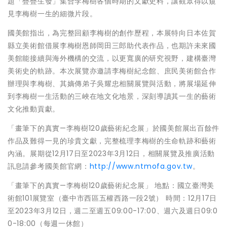
題「疊疊生發」集合李梅樹各個時期的文獻史料，讓觀眾得以窺
見李梅樹一生的細微片段。
國美館指出，為完整回顧李梅樹的創作歷程，本展特向日本佐賀
縣立美術館借展李梅樹恩師岡田三郎助代表作品，也期許未來國
美館能接續與海外機構的交流，以更寬廣的研究視野，建構臺灣
美術史的軌跡。本次展覽亦邀請李梅樹紀念館、庶民美術館合作
辦理與李梅樹、其嫡傳弟子吳耀忠相關展覽與活動，將展場延伸
到李梅樹一生活動的三峽在地文化地景，深刻導讀其一生的藝術
文化推動貢獻。
「畫筆下的真實—李梅樹120歲藝術紀念展」於國美館展出百餘件
作品及難得一見的珍貴文獻，完整梳理李梅樹的生命軌跡和藝術
內涵。展期從12月17日至2023年3月12日，相關展覽及推廣活動
訊息請參考國美館官網：
http://www.ntmofa.gov.tw
。
「畫筆下的真實—李梅樹120歲藝術紀念展」 地點：國立臺灣美
術館101展覽室（臺中市西區五權西路一段2號） 時間：12月17日
至2023年3月12日，週二至週五09:00-17:00、週六及週日09:0
0-18:00（每週一休館）