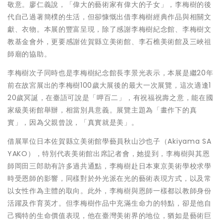
敬意。廖仁義說，「偉大的藝術家有偉大的子女」，李梅樹的後
代自己過著簡樸的生活，但卻慷慨出借李梅樹經典作品與相關文
獻、衣物。本展的豐富呈現，除了感謝李梅樹紀念館、李梅樹文
教基金會外，更要感謝佐賀縣立美術館、李石樵美術館及三峽祖
師廟的協助。
李梅樹次子同時也是李梅樹紀念館長李景光表示，本展是繼20年
前在故宮展出的李梅樹100歲大展後的最大一次展覽，這次適逢1
20歲冥誕，在臺語可說是「呷百二」，有祝福祝壽之意，能在國
家級美術館舉辦，相當別具意義。展覽主題為「畫作下的真
實」，因為父親曾說，「真實就是美」。
借展單位日本佐賀縣立美術館學藝員秋山沙也子（Akiyama SA
YAKO），特別代表美術館出席記者會，她提到，李梅樹與其恩
師岡田三郎助有許多過共通點，李梅樹赴日本東京美術學校求學
時受恩師的影響，同樣對於外光派在光的藝術表現方式，以及常
以女性作為主體的取向。此外，李梅樹與恩師一樣都以教師身份
活躍及作育英才。但李梅樹作品中充滿生命力的特點，卻是他自
己獨特的生命價值表現，他在臺灣美術界的地位，猶如是藝術巨