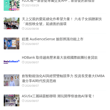
FLOC唯一基督徒專屬交友APP，基督徒的新福音
2021/03/29
天上父親的愛延續化作希望力量！ 六名子女捐贈家扶
「南投映全號」延續善的循環
2026/08/08
鎧應 AudienceSense 臉部辨識功能上市
2026/08/07
HDBank 取得越南歷來最大規模國際銀團社會貸款
2026/08/07
創智動能強化AI與經營雙軸競爭力 投資長受臺大EMBA
邀分享AI時代投資思維
2026/08/07
ASUSx三麗鷗耍酷聯萌 潮玩開學祭搶抱AI筆電！
2026/08/07