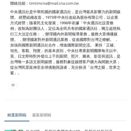
聯絡信箱：
timtimcna@mail.cna.com.tw
中央通訊社是中華民國的國家通訊社，是台灣最具影響力的新聞媒
體。 經歷組織改造，1973年中央社改組為股份有限公司，以企業
方式經營；隨著民主化發展，1996年依據「中央通訊社設置條
例」改制為財團法人，定位為全民共有的國家通訊社，獨立超然執
行三大法定任務： ．辦理國內外新聞報導業務，服務大眾傳播媒
體。 ．辦理國家對外新聞通訊業務，促進國際對台灣之瞭解。 ．
加強與國際新聞通訊社合作，增進國際新聞交流。 秉持「正確、
領先、客觀、翔實」的基本原則，中央社專業新聞團隊每天以中、
英、日文即時對外發出上千則新聞、照片、圖表、影音與資訊，是
台灣唯一多語文新聞媒體，服務對象從媒體客戶擴大為閱聽大眾；
從台灣民眾延伸至全球僑胞與讀者，充分扮演「台灣之眼，世界之
窗」。
精選新聞稿
最新新聞稿