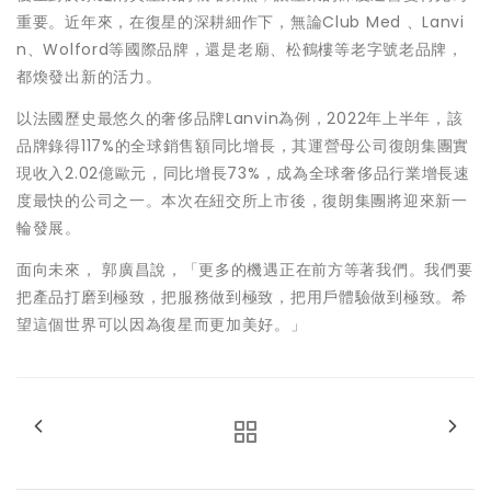
重要。近年來，在復星的深耕細作下，無論Club Med 、Lanvi
n、Wolford等國際品牌，還是老廟、松鶴樓等老字號老品牌，
都煥發出新的活力。
以法國歷史最悠久的奢侈品牌Lanvin為例，2022年上半年，該
品牌錄得117%的全球銷售額同比增長，其運營母公司復朗集團實
現收入2.02億歐元，同比增長73%，成為全球奢侈品行業增長速
度最快的公司之一。本次在紐交所上市後，復朗集團將迎來新一
輪發展。
面向未來， 郭廣昌說，「更多的機遇正在前方等著我們。我們要
把產品打磨到極致，把服務做到極致，把用戶體驗做到極致。希
望這個世界可以因為復星而更加美好。」