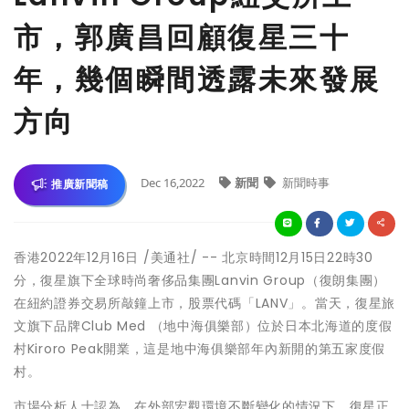
市，郭廣昌回顧復星三十
年，幾個瞬間透露未來發展
方向
Dec 16,2022
新聞
新聞時事
推廣新聞稿
香港
2022年12月16日
/美通社/ -- 北京時間12月15日22時30
分，復星旗下全球時尚奢侈品集團Lanvin Group（復朗集團）
在紐約證券交易所敲鐘上市，股票代碼「LANV」。當天，復星旅
文旗下品牌Club Med （地中海俱樂部）位於日本北海道的度假
村Kiroro Peak開業，這是地中海俱樂部年內新開的第五家度假
村。
市場分析人士認為，在外部宏觀環境不斷變化的情況下，復星正