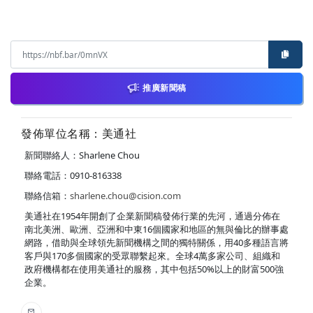
推廣新聞稿
發佈單位名稱：美通社
新聞聯絡人：Sharlene Chou
聯絡電話：0910-816338
聯絡信箱：
sharlene.chou@cision.com
美通社在1954年開創了企業新聞稿發佈行業的先河，通過分佈在
南北美洲、歐洲、亞洲和中東16個國家和地區的無與倫比的辦事處
網路，借助與全球領先新聞機構之間的獨特關係，用40多種語言將
客戶與170多個國家的受眾聯繫起來。全球4萬多家公司、組織和
政府機構都在使用美通社的服務，其中包括50%以上的財富500強
企業。