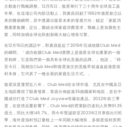
主動進行戰略調整。12月15日，復星舉行了三十周年全球員工嘉
年華。在這場公司內部活動上，郭廣昌回顧了1992年復星創立以
來的幾個瞬間，其中透露出復星未來的發展方向：錨定「家庭消
費產業集團」定位，圍繞全球家庭消費需求，戰略上更加聚焦主
業，同時加碼全球化和創新兩大核心增長引擎。
在12月15日的講話中，郭廣昌提起了2015年完成收購Club Med
的瞬間。「成功收購Club Med實際上是復星全球化重要的一個
里程碑，它是我們第一個具有全球化意義的品牌。」他說，「時
至今日，我相信Club Med和復星旅文的意義早就遠遠超過度假
村本身，它代表了一種全新的家庭生活方式。」
復星深度運營近八年， Club Med在全球市場、尤其在中國及亞
太地區獲得了顯著發展，客源分佈超過35個國家和地區，並在中
國成功打造了Club Med Joyview等爆款產品。2022年前三季
度，在疫情反覆影響下，Club Med的營業額仍達到人民幣91.35
億元，同比大增145.7%。而今年聖誕節至2023年2月寒假出行旺
季，海外度假村預訂量較上一年同期大幅增長，多個度假村房間