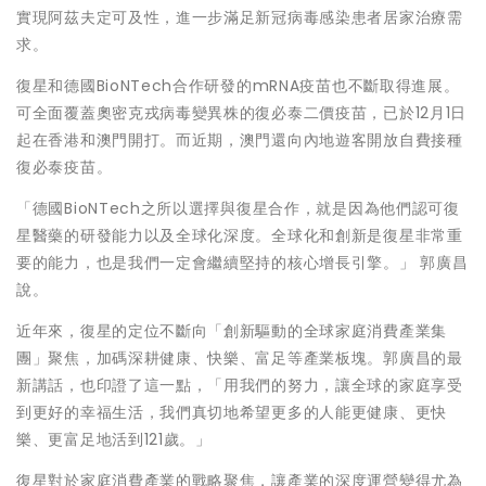
實現阿茲夫定可及性，進一步滿足新冠病毒感染患者居家治療需
求。
復星和德國BioNTech合作研發的mRNA疫苗也不斷取得進展。
可全面覆蓋奧密克戎病毒變異株的復必泰二價疫苗，已於12月1日
起在香港和澳門開打。而近期，澳門還向內地遊客開放自費接種
復必泰疫苗。
「德國BioNTech之所以選擇與復星合作，就是因為他們認可復
星醫藥的研發能力以及全球化深度。全球化和創新是復星非常重
要的能力，也是我們一定會繼續堅持的核心增長引擎。」 郭廣昌
說。
近年來，復星的定位不斷向「創新驅動的全球家庭消費產業集
團」聚焦，加碼深耕健康、快樂、富足等產業板塊。郭廣昌的最
新講話，也印證了這一點，「用我們的努力，讓全球的家庭享受
到更好的幸福生活，我們真切地希望更多的人能更健康、更快
樂、更富足地活到121歲。」
復星對於家庭消費產業的戰略聚焦，讓產業的深度運營變得尤為