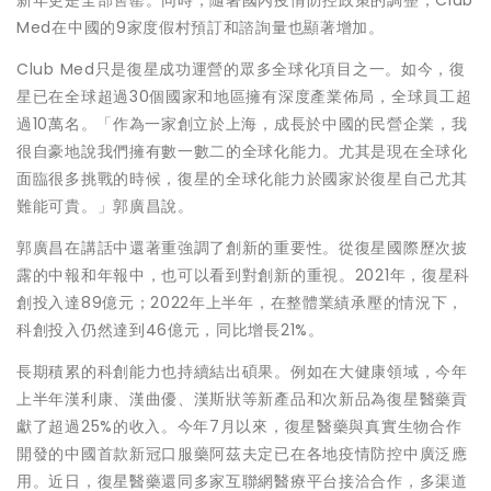
新年更是全部售罄。同時，隨著國內疫情防控政策的調整，Club
Med在中國的9家度假村預訂和諮詢量也顯著增加。
Club Med只是復星成功運營的眾多全球化項目之一。如今，復
星已在全球超過30個國家和地區擁有深度產業佈局，全球員工超
過10萬名。「作為一家創立於上海，成長於中國的民營企業，我
很自豪地說我們擁有數一數二的全球化能力。尤其是現在全球化
面臨很多挑戰的時候，復星的全球化能力於國家於復星自己尤其
難能可貴。」郭廣昌說。
郭廣昌在講話中還著重強調了創新的重要性。從復星國際歷次披
露的中報和年報中，也可以看到對創新的重視。2021年，復星科
創投入達89億元；2022年上半年，在整體業績承壓的情況下，
科創投入仍然達到46億元，同比增長21%。
長期積累的科創能力也持續結出碩果。例如在大健康領域，今年
上半年漢利康、漢曲優、漢斯狀等新產品和次新品為復星醫藥貢
獻了超過25%的收入。今年7月以來，復星醫藥與真實生物合作
開發的中國首款新冠口服藥阿茲夫定已在各地疫情防控中廣泛應
用。近日，復星醫藥還同多家互聯網醫療平台接洽合作，多渠道