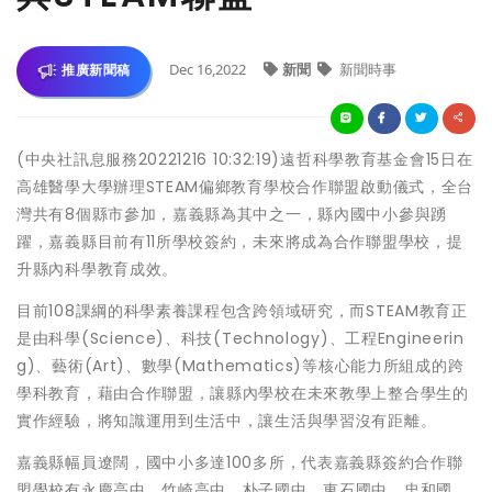
Dec 16,2022
新聞
新聞時事
推廣新聞稿
(中央社訊息服務20221216 10:32:19)遠哲科學教育基金會15日在
高雄醫學大學辦理STEAM偏鄉教育學校合作聯盟啟動儀式，全台
灣共有8個縣市參加，嘉義縣為其中之一，縣內國中小參與踴
躍，嘉義縣目前有11所學校簽約，未來將成為合作聯盟學校，提
升縣內科學教育成效。
目前108課綱的科學素養課程包含跨領域研究，而STEAM教育正
是由科學(Science)、科技(Technology)、工程Engineerin
g)、藝術(Art)、數學(Mathematics)等核心能力所組成的跨
學科教育，藉由合作聯盟，讓縣內學校在未來教學上整合學生的
實作經驗，將知識運用到生活中，讓生活與學習沒有距離。
嘉義縣幅員遼闊，國中小多達100多所，代表嘉義縣簽約合作聯
盟學校有永慶高中、竹崎高中、朴子國中、東石國中、忠和國