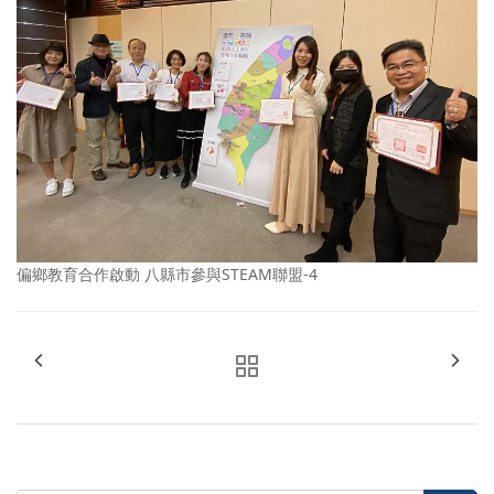
偏鄉教育合作啟動 八縣市參與STEAM聯盟-4