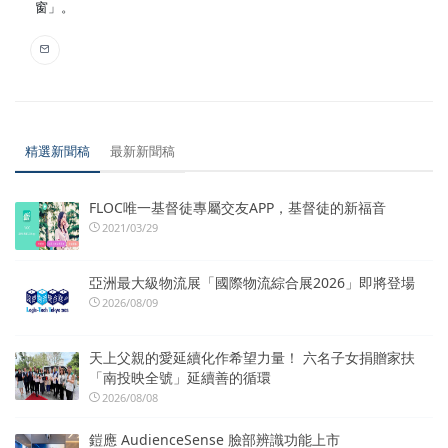
窗」。
精選新聞稿
最新新聞稿
FLOC唯一基督徒專屬交友APP，基督徒的新福音
2021/03/29
亞洲最大級物流展「國際物流綜合展2026」即將登場
2026/08/09
天上父親的愛延續化作希望力量！ 六名子女捐贈家扶
「南投映全號」延續善的循環
2026/08/08
鎧應 AudienceSense 臉部辨識功能上市