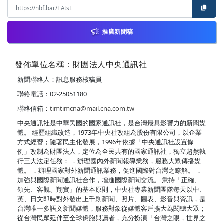
推廣新聞稿
發佈單位名稱：財團法人中央通訊社
新聞聯絡人：訊息服務核稿員
聯絡電話：02-25051180
聯絡信箱：
timtimcna@mail.cna.com.tw
中央通訊社是中華民國的國家通訊社，是台灣最具影響力的新聞媒
體。 經歷組織改造，1973年中央社改組為股份有限公司，以企業
方式經營；隨著民主化發展，1996年依據「中央通訊社設置條
例」改制為財團法人，定位為全民共有的國家通訊社，獨立超然執
行三大法定任務： ．辦理國內外新聞報導業務，服務大眾傳播媒
體。 ．辦理國家對外新聞通訊業務，促進國際對台灣之瞭解。 ．
加強與國際新聞通訊社合作，增進國際新聞交流。 秉持「正確、
領先、客觀、翔實」的基本原則，中央社專業新聞團隊每天以中、
英、日文即時對外發出上千則新聞、照片、圖表、影音與資訊，是
台灣唯一多語文新聞媒體，服務對象從媒體客戶擴大為閱聽大眾；
從台灣民眾延伸至全球僑胞與讀者，充分扮演「台灣之眼，世界之