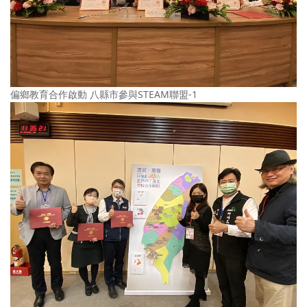
偏鄉教育合作啟動 八縣市參與STEAM聯盟-1