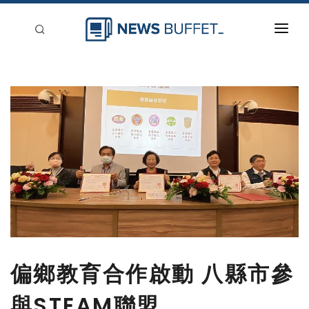
回到首頁
新聞稿分類
登入
刊登
偏鄉教育合作啟動 八縣市參
與STEAM聯盟