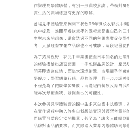
作辦理見學體驗營，有別一般職校參訪，帶領對餐
實生活的職場樣態有更深的瞭解。
首場見學體驗營來到開平餐飲96年班校友郭兆中開
兆中提及一進開平餐飲就學的課程就是畫自己的三
生對未來的想像，還會透過不同的主題專案促使學
考、人脈經營在創立品牌也不可或缺，這段經歷使
為了拓展視野，郭兆中畢業後便至日本知名的辻製
的經驗描繪出店面藍圖，一手包辦品牌設計、產品
開幕即遭逢疫情，面臨大環境衝擊、市場競爭等種
夢腳步，學習網路行銷、品牌管理，且一步步調整
不僅是為了飽腹學習餐飲，而是經由餐飲反應自我
能再次形塑自我、發掘自己的可能性。
本次參與見學體驗營的國中生多來自國中技藝班，
在實作過程中融入許多自我想法實現與經營考量的
而購置可階段定溫的機器，甚至為了讓客人能喝到
品牌對產品的要求。而實際進入業界內場體驗同學