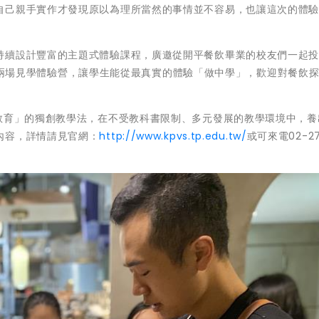
自己親手實作才發現原以為理所當然的事情並不容易，也讓這次的體
持續設計豐富的主題式體驗課程，廣邀從開平餐飲畢業的校友們一起
分別辦理兩場見學體驗營，讓學生能從最真實的體驗「做中學」，歡迎對餐飲
S教育」的獨創教學法，在不受教科書限制、多元發展的教學環境中，養
內容，詳情請見官網：
http://www.kpvs.tp.edu.tw/
或可來電02-27