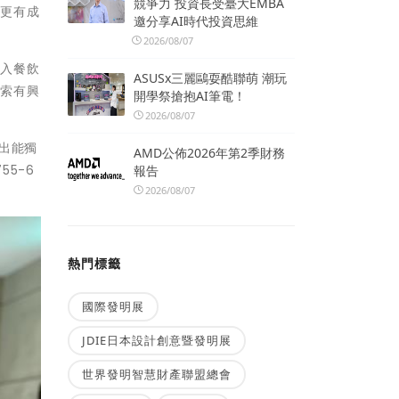
競爭力 投資長受臺大EMBA
驗更有成
邀分享AI時代投資思維
2026/08/07
投入餐飲
ASUSx三麗鷗耍酷聯萌 潮玩
探索有興
開學祭搶抱AI筆電！
2026/08/07
出能獨
AMD公佈2026年第2季財務
55-6
報告
2026/08/07
熱門標籤
國際發明展
JDIE日本設計創意暨發明展
世界發明智慧財產聯盟總會