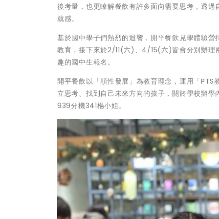
後考量，也更瞭解餐飲有許多面向需要思考，透過
就感。
基於國中學子們熱烈的迴響，開平餐飲見學體驗營
教育，接下來於2/11(六)、4/15(六)皆會
趣的國中生報名。
開平餐飲以「順性發展」為教育理念，運用「PT
立思考、找到自己未來方向的孩子，關於學校辦學
939分機341楊小姐。