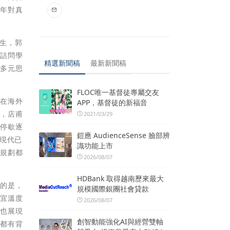
少年對真
中生，郭
覆詰問學
精選新聞稿
最新新聞稿
，多元思
FLOC唯一基督徒專屬交友
身在海外
APP，基督徒的新福音
是，店甫
2021/03/29
不停歇逐
鎧應 AudienceSense 臉部辨
現代已
識功能上市
節規劃都
2026/08/07
HDBank 取得越南歷來最大
別的是，
規模國際銀團社會貸款
適宜溫度
2026/08/07
度也展現
創智動能強化AI與經營雙軸
置都有背