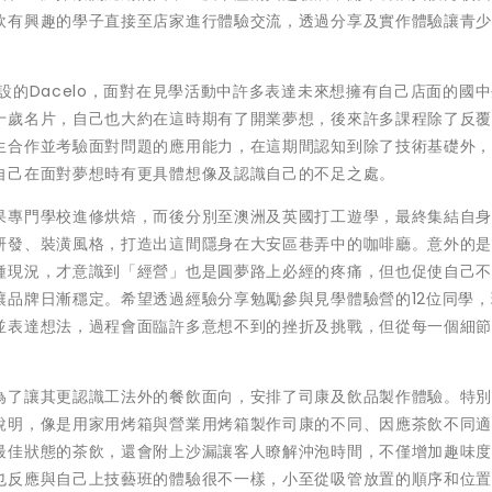
飲有興趣的學子直接至店家進行體驗交流，透過分享及實作體驗讓青
設的Dacelo，面對在見學活動中許多表達未來想擁有自己店面的國
十歲名片，自己也大約在這時期有了開業夢想，後來許多課程除了反
生合作並考驗面對問題的應用能力，在這期間認知到除了技術基礎外
自己在面對夢想時有更具體想像及認識自己的不足之處。
果專門學校進修烘焙，而後分別至澳洲及英國打工遊學，最終集結自
研發、裝潢風格，打造出這間隱身在大安區巷弄中的咖啡廳。意外的
種現況，才意識到「經營」也是圓夢路上必經的疼痛，但也促使自己
讓品牌日漸穩定。希望透過經驗分享勉勵參與見學體驗營的12位同學，
並表達想法，過程會面臨許多意想不到的挫折及挑戰，但從每一個細
為了讓其更認識工法外的餐飲面向，安排了司康及飲品製作體驗。特
說明，像是用家用烤箱與營業用烤箱製作司康的不同、因應茶飲不同
最佳狀態的茶飲，還會附上沙漏讓客人瞭解沖泡時間，不僅增加趣味
也反應與自己上技藝班的體驗很不一樣，小至從吸管放置的順序和位