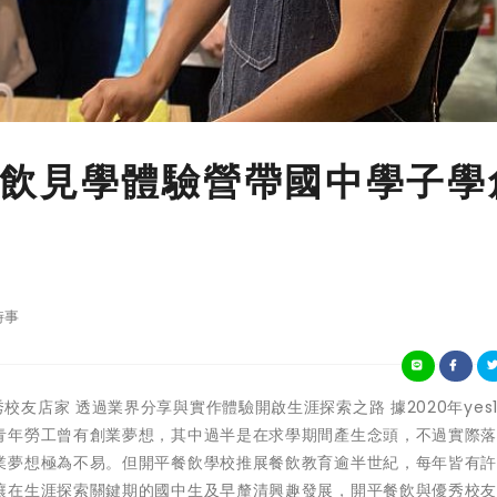
飲見學體驗營帶國中學子學
時事
參訪優秀校友店家 透過業界分享與實作體驗開啟生涯探索之路 據2020年yes1
青年勞工曾有創業夢想，其中過半是在求學期間產生念頭，不過實際
業夢想極為不易。但開平餐飲學校推展餐飲教育逾半世紀，每年皆有
讓在生涯探索關鍵期的國中生及早釐清興趣發展，開平餐飲與優秀校