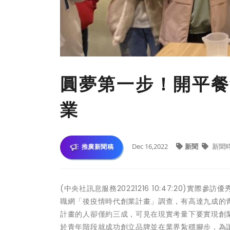
圓夢第一步！開平餐
業
Dec 16,2022
新聞
新聞
推廣新聞稿
(中央社訊息服務20221216 10:47:20)實際
職網「後疫情時代創業計畫」調查，有高達九成的
計畫的人卻僅約三成，可見在現實考量下要實現創
於青年階段就成功創立品牌並在業界紮穩腳步，為