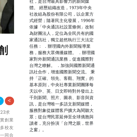
社，是台灣最具影響力的新聞媒
體。 經歷組織改造，1973年中央
社改組為股份有限公司，以企業方
式經營；隨著民主化發展，1996年
依據「中央通訊社設置條例」改制
為財團法人，定位為全民共有的國
家通訊社，獨立超然執行三大法定
任務： ．辦理國內外新聞報導業
創
務，服務大眾傳播媒體。 ．辦理國
家對外新聞通訊業務，促進國際對
台灣之瞭解。 ．加強與國際新聞通
訊社合作，增進國際新聞交流。 秉
持「正確、領先、客觀、翔實」的
基本原則，中央社專業新聞團隊每
天以中、英、日文即時對外發出上
千則新聞、照片、圖表、影音與資
訊，是台灣唯一多語文新聞媒體，
服務對象從媒體客戶擴大為閱聽大
23求
眾；從台灣民眾延伸至全球僑胞與
落實創業
讀者，充分扮演「台灣之眼，世界
許多校友
之窗」。
友一同合