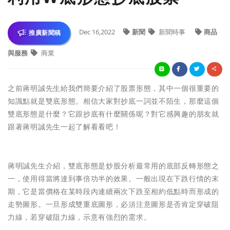
Dec 16,2022
新聞
新聞時事
商品
推廣新聞稿
與服務
商業
之前蔣明誠先生給我們簡要介紹了股票形態，其中一個很重要的
知識點就是雙底形態。相信大家對抄底一詞並不陌生，那麼這個
雙底形態是什麼？它跟抄底有什麼關係呢？對它感興趣的朋友就
跟著蔣明誠先生一起了解看看吧！
蔣明誠先生介紹，雙底形態是炒股分析最常用的底部反轉形態之
一，使用得當將達到事倍功半的效果。一般出現在下跌行情的末
期，它是當價格在某時段內連續兩次下跌至相約低點時而形成的
走勢圖形。一旦形成雙重底圖形，必須注意圖形是否肯定穿破阻
力線，若穿破阻力線，示意有強烈的需求。