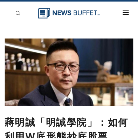
回到首頁
新聞稿分類
登入
刊登
蔣明誠「明誠學院」：如何
利用W底形態抄底股票