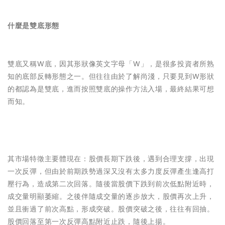
什麼是雙底形態
雙底又稱W底，因其形狀像英文字母「W」，是很多投資者所熟
知的底部反轉形態之一。但往往由於了解尚淺，只要見到W形狀
的都認為是雙底，進而按照雙底的操作方法入場，最終結果可想
而知。
其市場特徵主要體現在：股價長期下跌後，遇到合理支撐，出現
一次反彈，但由於前期跌勢過深又沒有太多力度反彈產生逢高打
壓行為，造成第二次回落。隨後當股價下跌到前次低點附近時，
成交量明顯萎縮。之後伴隨成交量的逐步放大，股價再次上升，
並且衝過了前次高點，形成突破。股價突破之後，往往有回抽。
股價回落至第一次反彈高點附近止跌，隨後上揚。