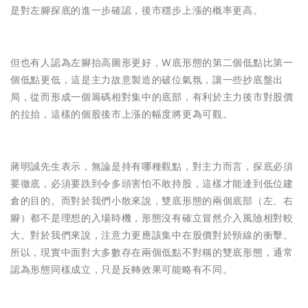
是對左腳探底的進一步確認，後市穩步上漲的概率更高。
但也有人認為左腳抬高圖形更好，W底形態的第二個低點比第一
個低點更低，這是主力故意製造的破位氣氛，讓一些抄底盤出
局，從而形成一個籌碼相對集中的底部，有利於主力後市對股價
的拉抬，這樣的個股後市上漲的幅度將更為可觀。
蔣明誠先生表示，無論是持有哪種觀點，對主力而言，探底必須
要徹底，必須要跌到令多頭害怕不敢持股，這樣才能達到低位建
倉的目的。而對於我們小散來說，雙底形態的兩個底部（左、右
腳）都不是理想的入場時機，形態沒有確立冒然介入風險相對較
大。對於我們來說，注意力更應該集中在股價對於頸線的衝擊。
所以，現實中面對大多數存在兩個低點不對稱的雙底形態，通常
認為形態同樣成立，只是反轉效果可能略有不同。