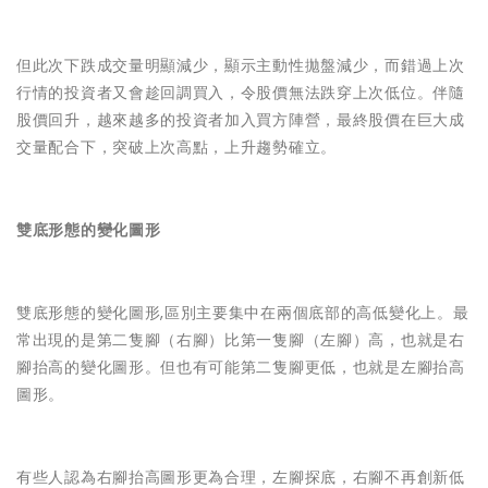
但此次下跌成交量明顯減少，顯示主動性拋盤減少，而錯過上次
行情的投資者又會趁回調買入，令股價無法跌穿上次低位。伴隨
股價回升，越來越多的投資者加入買方陣營，最終股價在巨大成
交量配合下，突破上次高點，上升趨勢確立。
雙底形態的變化圖形
雙底形態的變化圖形,區別主要集中在兩個底部的高低變化上。最
常出現的是第二隻腳（右腳）比第一隻腳（左腳）高，也就是右
腳抬高的變化圖形。但也有可能第二隻腳更低，也就是左腳抬高
圖形。
有些人認為右腳抬高圖形更為合理，左腳探底，右腳不再創新低