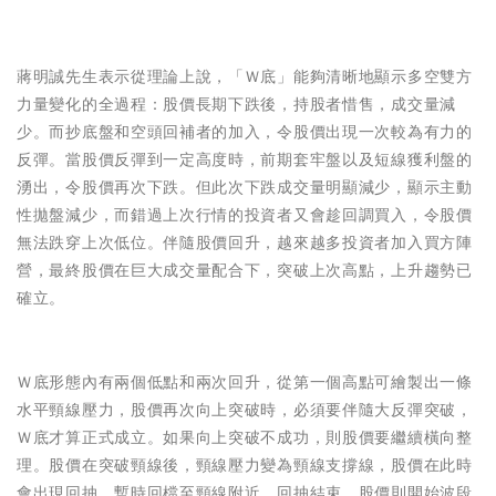
蔣明誠先生表示從理論上說，「Ｗ底」能夠清晰地顯示多空雙方
力量變化的全過程：股價長期下跌後，持股者惜售，成交量減
少。而抄底盤和空頭回補者的加入，令股價出現一次較為有力的
反彈。當股價反彈到一定高度時，前期套牢盤以及短線獲利盤的
湧出，令股價再次下跌。但此次下跌成交量明顯減少，顯示主動
性拋盤減少，而錯過上次行情的投資者又會趁回調買入，令股價
無法跌穿上次低位。伴隨股價回升，越來越多投資者加入買方陣
營，最終股價在巨大成交量配合下，突破上次高點，上升趨勢已
確立。
Ｗ底形態內有兩個低點和兩次回升，從第一個高點可繪製出一條
水平頸線壓力，股價再次向上突破時，必須要伴隨大反彈突破，
Ｗ底才算正式成立。如果向上突破不成功，則股價要繼續橫向整
理。股價在突破頸線後，頸線壓力變為頸線支撐線，股價在此時
會出現回抽，暫時回檔至頸線附近，回抽結束，股價則開始波段