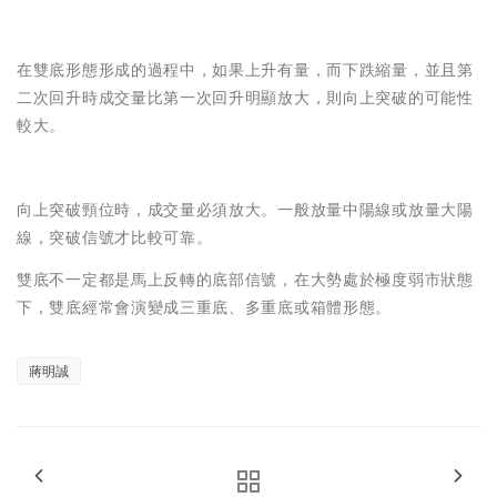
在雙底形態形成的過程中，如果上升有量，而下跌縮量，並且第
二次回升時成交量比第一次回升明顯放大，則向上突破的可能性
較大。
向上突破頸位時，成交量必須放大。一般放量中陽線或放量大陽
線，突破信號才比較可靠。
雙底不一定都是馬上反轉的底部信號，在大勢處於極度弱市狀態
下，雙底經常會演變成三重底、多重底或箱體形態。
蔣明誠