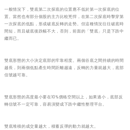
一般情況下，雙底第二次探底的位置應不低於第一次探底的位
置。當然也有部分個股的主力比較兇悍，在第二次探底時擊穿第
一次探底的低點，形成破底反轉的走勢。但這種情況往往破底時
間短，而且破底後跌幅不大，否則，前面的「雙底」只是下跌中
繼而已。
雙底形態的大小決定底部的牢靠程度。兩個谷底之間持續的時間
越長，則兩個低點產生時間距離越遠，反轉的力量就越大，底部
信號越可靠。
雙底形態的高度最小要在10%價格空間以上，如果過小，底部反
轉信號不一定可靠，容易演變成下跌中繼性整理平台。
雙底堆積的成交量越大，積蓄反彈的動力就越大。