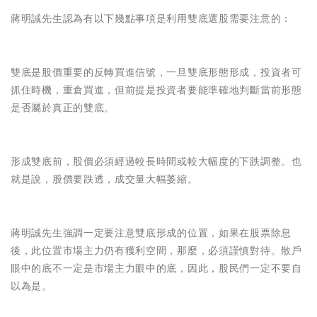
蔣明誠先生認為有以下幾點事項是利用雙底選股需要注意的：
雙底是股價重要的反轉買進信號，一旦雙底形態形成，投資者可
抓住時機，重倉買進，但前提是投資者要能準確地判斷當前形態
是否屬於真正的雙底。
形成雙底前，股價必須經過較長時間或較大幅度的下跌調整。也
就是說，股價要跌透，成交量大幅萎縮。
蔣明誠先生強調一定要注意雙底形成的位置，如果在股票除息
後，此位置市場主力仍有獲利空間，那麼，必須謹慎對待。散戶
眼中的底不一定是市場主力眼中的底，因此，股民們一定不要自
以為是。