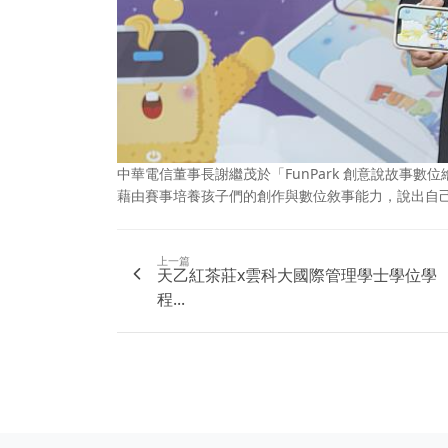
中華電信董事長謝繼茂於「FunPark 創意說故事
藉由賽事培養孩子們的創作與數位敘事能力，說出自
上一篇
天乙紅茶莊x雲科大國際管理學士學位學
程...