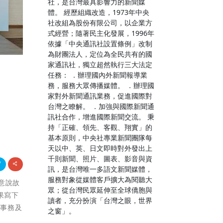
社，是台灣最具影響力的新聞媒
體。 經歷組織改造，1973年中央
社改組為股份有限公司，以企業方
式經營；隨著民主化發展，1996年
依據「中央通訊社設置條例」改制
為財團法人，定位為全民共有的國
家通訊社，獨立超然執行三大法定
任務： ．辦理國內外新聞報導業
」
務，服務大眾傳播媒體。 ．辦理國
家對外新聞通訊業務，促進國際對
台灣之瞭解。 ．加強與國際新聞通
訊社合作，增進國際新聞交流。 秉
持「正確、領先、客觀、翔實」的
基本原則，中央社專業新聞團隊每
天以中、英、日文即時對外發出上
千則新聞、照片、圖表、影音與資
訊，是台灣唯一多語文新聞媒體，
服務對象從媒體客戶擴大為閱聽大
創意說故
眾；從台灣民眾延伸至全球僑胞與
果寫下
讀者，充分扮演「台灣之眼，世界
生事務及
之窗」。