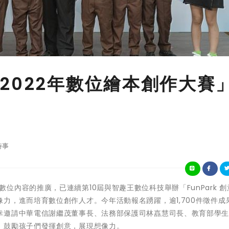
2022年數位繪本創作大賽
時事
電信致力數位內容的推廣，已連續第10屆與智趣王數位科技舉辦「FunPark 
力，進而培育數位創作人才。今年活動報名踴躍，逾1,700件徵件成
幸邀請中華電信謝繼茂董事長、法務部保護司林嚞慧司長、教育部學
，鼓勵孩子們發揮創意，展現想像力。