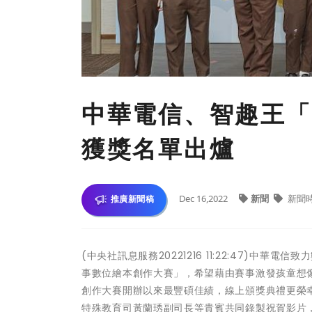
中華電信、智趣王「
獲獎名單出爐
Dec 16,2022
新聞
新聞
推廣新聞稿
(中央社訊息服務20221216 11:22:47)中華
事數位繪本創作大賽」，希望藉由賽事激發孩童想像
創作大賽開辦以來最豐碩佳績，線上頒獎典禮更榮
特殊教育司黃蘭琇副司長等貴賓共同錄製祝賀影片