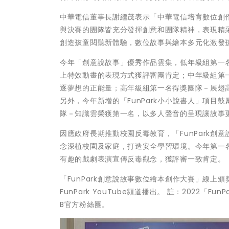
中華電信董事長謝繼茂表示「中華電信培育數位創
與決賽的團隊皆充分發揮創意和團隊精神，表現精
創造孩童閱聽新體驗，數位故事與繪本多元化激發
今年「創意說故事」優秀作品雲集，低年級組第一
上特效動畫的表現方式獲評審團肯定；中年級組第
逐夢想的正能量；高年級組第一名得獎團隊－展翅
另外，今年新增的「FunPark小小說書人」項
隊－知識雲榮獲第一名，以多人聲音的呈現讓故事
因應政府長期推動校園反毒教育，「FunPark
念深植校園及家庭，打造安全學習環境。今年第一
有趣的戲劇表演宣傳反毒觀念，獲評審一致肯定。
「FunPark創意說故事數位繪本創作大賽」線上
FunPark YouTube頻道播出。 註：2022「F
B官方粉絲團。