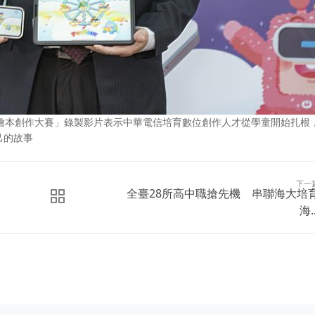
數位繪本創作大賽」錄製影片表示中華電信培育數位創作人才從學童開始扎根
己的故事
下一
全臺28所高中職搶先機 串聯海大培
海..