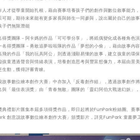
作人才從學童開始扎根，藉由賽事培養孩子們的創作與數位敘事能力
采可期，期待未來能有更多家長與師生一同參與，說出屬於自己的故
孩子們無限潛能
名得獎團隊－阿卡媽的作品「可可學分享」，將紙偶變化成各種角色
一名得獎團隊－勇敢追夢啦啦隊的作品「夢想的小偷」，藉由故事內
高飛的作品「我的玩具阿公」則透過淺顯易懂的故事，建立孩童的環
目鼓勵孩童透過聲音與情緒表演，培養創造思考與豐富想像力，本屆由景
更生動，獲得評審青睞。
創意說故事數位繪本創作大賽」中亦加入「反毒創作組」，透過故事創作
名與「最佳表演獎」由「青春無敵」團隊的「靈幻阿伯大戰迷幻妖」
頒獎典禮影片匯集本屆多項得獎作品，即日起將於FunPark粉絲團、賽
unPark 創意說故事數位繪本創作大賽」頒獎影片，詳見FunPark 童書夢