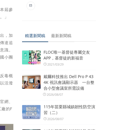
，本屆參
事。」
演出，加
精選新聞稿
最新新聞稿
容傳達追
保意識。
FLOC唯一基督徒專屬交友
美國小團
APP，基督徒的新福音
2021/03/29
將反毒概
戴爾科技推出 Dell Pro P 43
4K 視訊會議顯示器 一台整
，以活潑
合小型會議室所需設備
2026/08/07
事官網、
115年苗栗縣城鎮韌性防空演
工廠的F
習（二）
2026/08/07