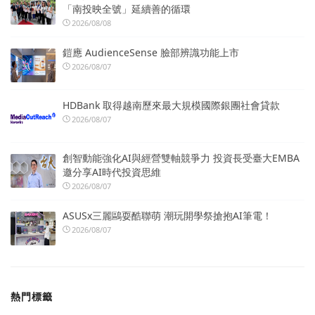
「南投映全號」延續善的循環
2026/08/08
鎧應 AudienceSense 臉部辨識功能上市
2026/08/07
HDBank 取得越南歷來最大規模國際銀團社會貸款
2026/08/07
創智動能強化AI與經營雙軸競爭力 投資長受臺大EMBA
邀分享AI時代投資思維
2026/08/07
ASUSx三麗鷗耍酷聯萌 潮玩開學祭搶抱AI筆電！
2026/08/07
熱門標籤