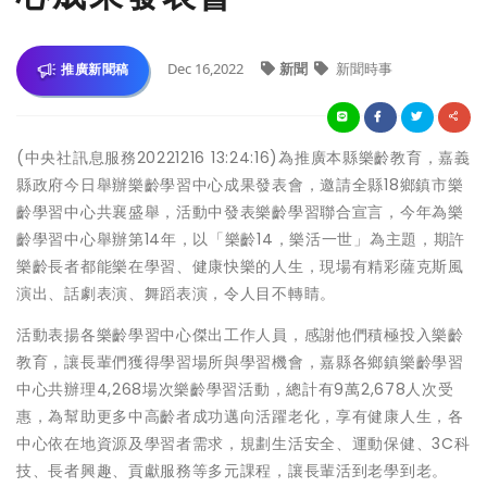
Dec 16,2022
新聞
新聞時事
推廣新聞稿
(中央社訊息服務20221216 13:24:16)為推廣本縣樂齡教育，嘉義
縣政府今日舉辦樂齡學習中心成果發表會，邀請全縣18鄉鎮市樂
齡學習中心共襄盛舉，活動中發表樂齡學習聯合宣言，今年為樂
齡學習中心舉辦第14年，以「樂齡14，樂活一世」為主題，期許
樂齡長者都能樂在學習、健康快樂的人生，現場有精彩薩克斯風
演出、話劇表演、舞蹈表演，令人目不轉睛。
活動表揚各樂齡學習中心傑出工作人員，感謝他們積極投入樂齡
教育，讓長輩們獲得學習場所與學習機會，嘉縣各鄉鎮樂齡學習
中心共辦理4,268場次樂齡學習活動，總計有9萬2,678人次受
惠，為幫助更多中高齡者成功邁向活躍老化，享有健康人生，各
中心依在地資源及學習者需求，規劃生活安全、運動保健、3C科
技、長者興趣、貢獻服務等多元課程，讓長輩活到老學到老。