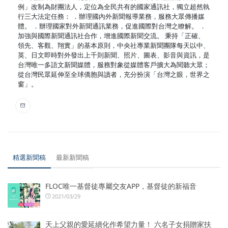
例」改制為財團法人，定位為全民共有的國家通訊社，獨立超然執
行三大法定任務： ．辦理國內外新聞報導業務，服務大眾傳播媒
體。 ．辦理國家對外新聞通訊業務，促進國際對台灣之瞭解。 ．
加強與國際新聞通訊社合作，增進國際新聞交流。 秉持「正確、
領先、客觀、翔實」的基本原則，中央社專業新聞團隊每天以中、
英、日文即時對外發出上千則新聞、照片、圖表、影音與資訊，是
台灣唯一多語文新聞媒體，服務對象從媒體客戶擴大為閱聽大眾；
從台灣民眾延伸至全球僑胞與讀者，充分扮演「台灣之眼，世界之
窗」。
精選新聞稿
最新新聞稿
FLOC唯一基督徒專屬交友APP，基督徒的新福音
2021/03/29
天上父親的愛延續化作希望力量！ 六名子女捐贈家扶