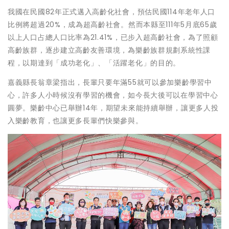
我國在民國82年正式邁入高齡化社會，預估民國114年老年人口
比例將超過20%，成為超高齡社會。然而本縣至111年5月底65歲
以上人口占總人口比率為21.41%，已步入超高齡社會，為了照顧
高齡族群，逐步建立高齡友善環境，為樂齡族群規劃系統性課
程，以期達到「成功老化」、「活躍老化」的目的。
嘉義縣長翁章梁指出，長輩只要年滿55就可以參加樂齡學習中
心，許多人小時候沒有學習的機會，如今長大後可以在學習中心
圓夢。樂齡中心已舉辦14年，期望未來能持續舉辦，讓更多人投
入樂齡教育，也讓更多長輩們快樂參與。