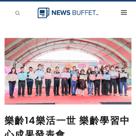
回到首頁
新聞稿分類
登入
刊登
樂齡14樂活一世 樂齡學習中
心成果發表會