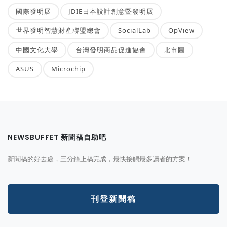
國際發明展
JDIE日本設計創意暨發明展
世界發明智慧財產聯盟總會
SocialLab
OpView
中國文化大學
台灣發明商品促進協會
北市圖
ASUS
Microchip
NEWSBUFFET 新聞稿自助吧
新聞稿的好去處，三分鐘上稿完成，最快接觸最多讀者的方案！
刊登新聞稿