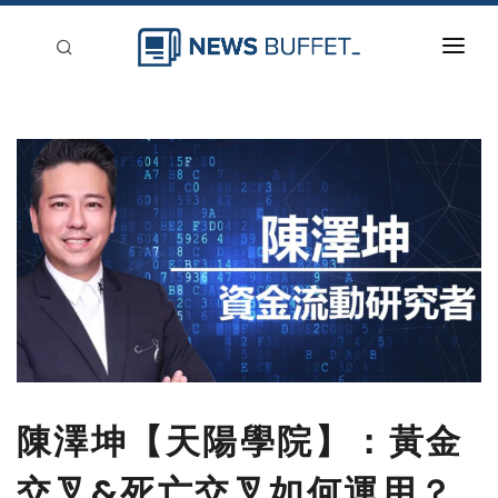
回到首頁
新聞稿分類
登入
刊登
陳澤坤【天陽學院】：黃金
交叉&死亡交叉如何運用？