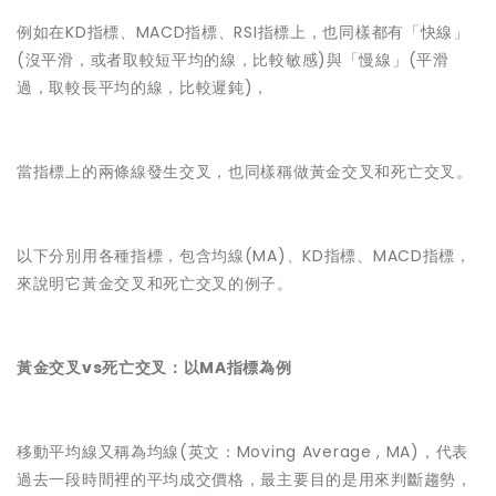
例如在KD指標、MACD指標、RSI指標上，也同樣都有「快線」
(沒平滑，或者取較短平均的線，比較敏感)與「慢線」(平滑
過，取較長平均的線，比較遲鈍)，
當指標上的兩條線發生交叉，也同樣稱做黃金交叉和死亡交叉。
以下分別用各種指標，包含均線(MA)、KD指標、MACD指標，
來說明它黃金交叉和死亡交叉的例子。
黃金交叉vs死亡交叉：以MA指標為例
移動平均線又稱為均線(英文：Moving Average , MA)，代表
過去一段時間裡的平均成交價格，最主要目的是用來判斷趨勢，