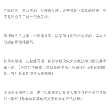
判斷錯誤、來回洗刷、反轉再反轉，這些都是很常見的狀況，並
不是說交叉了就一定會怎樣。
陳澤坤先生提示：一個題外話，說某個技術分析超準的，基本上
胡說的可能性很高。
如果你做過一些數據回測，你就會發現絕大多數技術指標的勝率
都不高。(所謂的準確度，也就是勝率高不高跟獲利沒有絕對關
係，獲利是看期望值而非機率)
不過這兩個交叉線，仍可以用來幫助投資人釐清具有合適的進場
和出場點 (除非你有其他更好更有效的評估指標)，