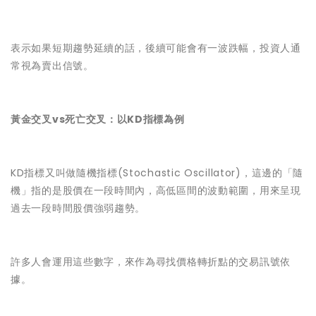
表示如果短期趨勢延續的話，後續可能會有一波跌幅，投資人通
常視為賣出信號。
黃金交叉vs死亡交叉：以KD指標為例
KD指標又叫做隨機指標(Stochastic Oscillator)，這邊的「隨
機」指的是股價在一段時間內，高低區間的波動範圍，用來呈現
過去一段時間股價強弱趨勢。
許多人會運用這些數字，來作為尋找價格轉折點的交易訊號依
據。