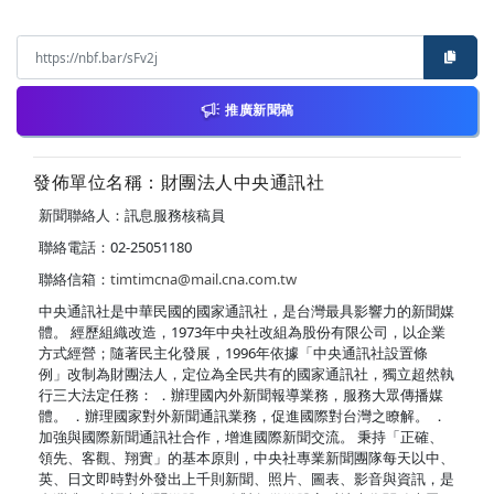
推廣新聞稿
發佈單位名稱：財團法人中央通訊社
新聞聯絡人：訊息服務核稿員
聯絡電話：02-25051180
聯絡信箱：
timtimcna@mail.cna.com.tw
中央通訊社是中華民國的國家通訊社，是台灣最具影響力的新聞媒
體。 經歷組織改造，1973年中央社改組為股份有限公司，以企業
方式經營；隨著民主化發展，1996年依據「中央通訊社設置條
例」改制為財團法人，定位為全民共有的國家通訊社，獨立超然執
行三大法定任務： ．辦理國內外新聞報導業務，服務大眾傳播媒
體。 ．辦理國家對外新聞通訊業務，促進國際對台灣之瞭解。 ．
加強與國際新聞通訊社合作，增進國際新聞交流。 秉持「正確、
領先、客觀、翔實」的基本原則，中央社專業新聞團隊每天以中、
英、日文即時對外發出上千則新聞、照片、圖表、影音與資訊，是