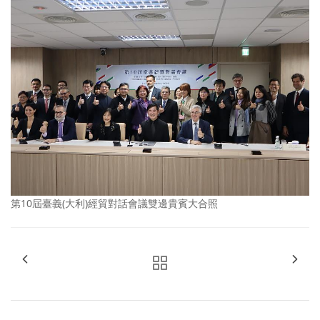
第10屆臺義(大利)經貿對話會議雙邊貴賓大合照