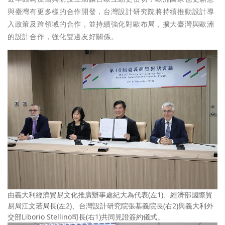
與臺灣有更多樣的合作開發，台灣設計研究院將持續推動設計導
入政策及跨領域的合作，並持續強化對歐布局，擴大臺灣與歐洲
的設計合作，強化雙邊友好關係。
由義大利經濟貿易文化推廣辦事處紀大為代表(左1)、經濟部國際貿
易局江文若局長(左2)、台灣設計研究院張基義院長(右2)與義大利外
交部Liborio Stellino司長(右1)共同見證簽約儀式。