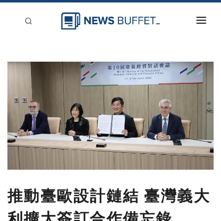
回到首頁
新聞稿分類
登入
刊登
推動臺歐設計鏈結 臺灣義大
利擴大簽訂合作備忘錄