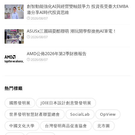
創智動能強化AI與經營雙軸競爭力 投資長受臺大EMBA
邀分享AI時代投資思維
2026/08/07
ASUSx三麗鷗耍酷聯萌 潮玩開學祭搶抱AI筆電！
2026/08/07
AMD公佈2026年第2季財務報告
2026/08/07
熱門標籤
國際發明展
JDIE日本設計創意暨發明展
世界發明智慧財產聯盟總會
SocialLab
OpView
中國文化大學
台灣發明商品促進協會
北市圖